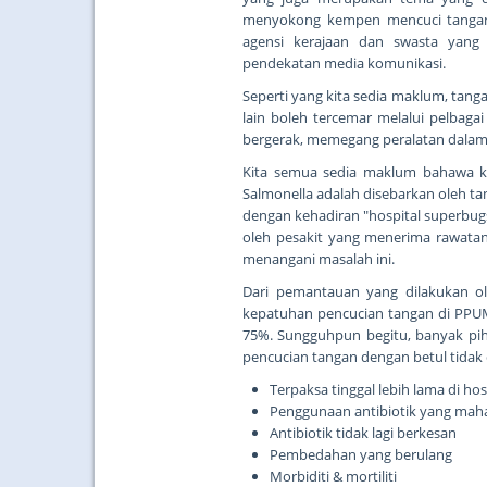
menyokong kempen mencuci tangan in
agensi kerajaan dan swasta yang
pendekatan media komunikasi.
Seperti yang kita sedia maklum, tanga
lain boleh tercemar melalui pelbag
bergerak, memegang peralatan dalam wa
Kita semua sedia maklum bahawa ke
Salmonella adalah disebarkan oleh t
dengan kehadiran "hospital superbugs"
oleh pesakit yang menerima rawatan
menangani masalah ini.
Dari pemantauan yang dilakukan ol
kepatuhan pencucian tangan di PPUM
75%. Sungguhpun begitu, banyak pih
pencucian tangan dengan betul tidak 
Terpaksa tinggal lebih lama di hos
Penggunaan antibiotik yang mah
Antibiotik tidak lagi berkesan
Pembedahan yang berulang
Morbiditi & mortiliti