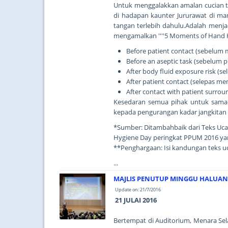
Untuk menggalakkan amalan cucian ta
di hadapan kaunter Jururawat di m
tangan terlebih dahulu.Adalah menja
mengamalkan ''''5 Moments of Hand Hyg
Before patient contact (sebelum
Before an aseptic task (sebelum p
After body fluid exposure risk (s
After patient contact (selepas m
After contact with patient surro
Kesedaran semua pihak untuk sama
kepada pengurangan kadar jangkitan di
*Sumber: Ditambahbaik dari Teks Uc
Hygiene Day peringkat PPUM 2016 ya
**Penghargaan: Isi kandungan teks u
...
MAJLIS PENUTUP MINGGU HALUAN S
Update on: 21/7/2016
21 JULAI 2016
Bertempat di Auditorium, Menara Sel