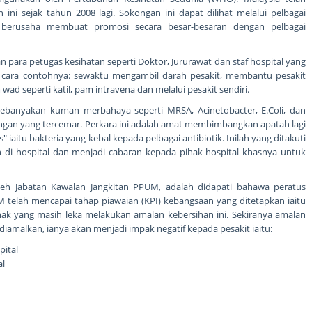
i sejak tahun 2008 lagi. Sokongan ini dapat dilihat melalui pelbagai
 berusaha membuat promosi secara besar-besaran dengan pelbagai
n para petugas kesihatan seperti Doktor, Jururawat dan staf hospital yang
ai cara contohnya: sewaktu mengambil darah pesakit, membantu pesakit
d seperti katil, pam intravena dan melalui pesakit sendiri.
banyakan kuman merbahaya seperti MRSA, Acinetobacter, E.Coli, dan
angan yang tercemar. Perkara ini adalah amat membimbangkan apatah lagi
 iaitu bakteria yang kebal kepada pelbagai antibiotik. Inilah yang ditakuti
 di hospital dan menjadi cabaran kepada pihak hospital khasnya untuk
eh Jabatan Kawalan Jangkitan PPUM, adalah didapati bahawa peratus
 telah mencapai tahap piawaian (KPI) kebangsaan yang ditetapkan iaitu
ak yang masih leka melakukan amalan kebersihan ini. Sekiranya amalan
diamalkan, ianya akan menjadi impak negatif kepada pesakit iaitu:
pital
al