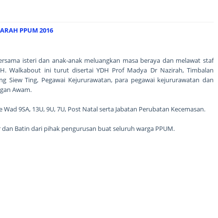
ARAH PPUM 2016
rsama isteri dan anak-anak meluangkan masa beraya dan melawat staf
H. Walkabout ini turut disertai YDH Prof Madya Dr Nazirah, Timbalan
ng Siew Ting, Pegawai Kejururawatan, para pegawai kejururawatan dan
ungan Awam.
 Wad 9SA, 13U, 9U, 7U, Post Natal serta Jabatan Perubatan Kecemasan.
hir dan Batin dari pihak pengurusan buat seluruh warga PPUM.