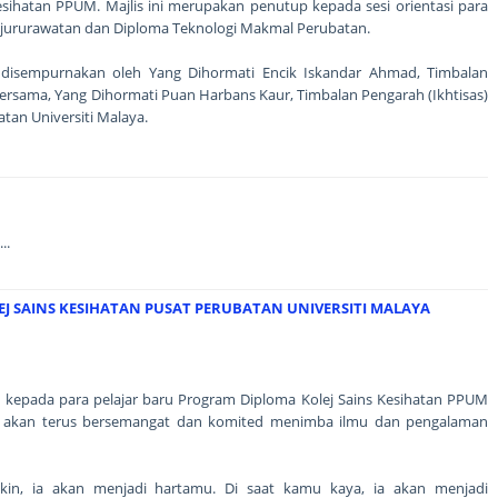
Kesihatan PPUM. Majlis ini merupakan penutup kepada sesi orientasi para
ejururawatan dan Diploma Teknologi Makmal Perubatan.
h disempurnakan oleh Yang Dihormati Encik Iskandar Ahmad, Timbalan
bersama, Yang Dihormati Puan Harbans Kaur, Timbalan Pengarah (Ikhtisas)
tan Universiti Malaya.
..
J SAINS KESIHATAN PUSAT PERUBATAN UNIVERSITI MALAYA
epada para pelajar baru Program Diploma Kolej Sains Kesihatan PPUM
ar akan terus bersemangat dan komited menimba ilmu dan pengalaman
skin, ia akan menjadi hartamu. Di saat kamu kaya, ia akan menjadi