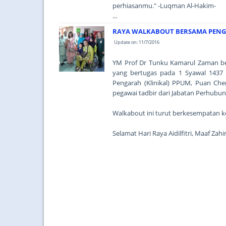
perhiasanmu." -Luqman Al-Hakim-
...
RAYA WALKABOUT BERSAMA PENG
Update on: 11/7/2016
YM Prof Dr Tunku Kamarul Zaman be
yang bertugas pada 1 Syawal 1437 
Pengarah (Klinikal) PPUM, Puan Che
pegawai tadbir dari Jabatan Perhub
Walkabout ini turut berkesempatan ke
Selamat Hari Raya Aidilfitri, Maaf Za
...