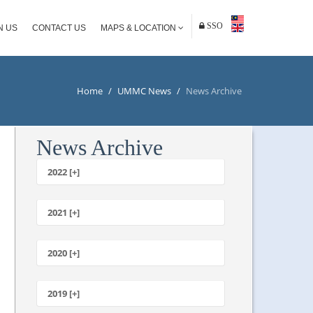
SSO
N US
CONTACT US
MAPS & LOCATION
Home
/
UMMC News
/
News Archive
News Archive
2022 [+]
October
2021 [+]
November
October
2020 [+]
July
February
June
January
2019 [+]