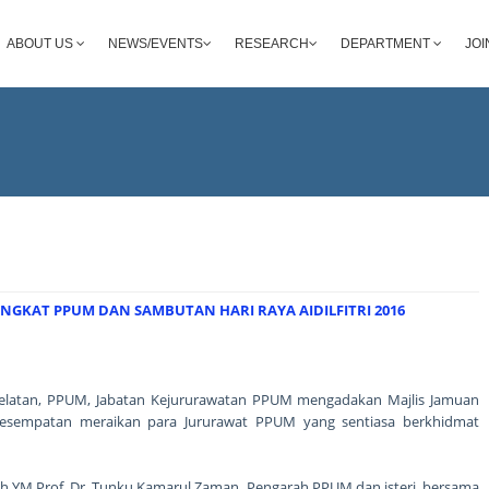
ABOUT US
NEWS/EVENTS
RESEARCH
DEPARTMENT
JOI
GKAT PPUM DAN SAMBUTAN HARI RAYA AIDILFITRI 2016
Selatan, PPUM, Jabatan Kejururawatan PPUM mengadakan Majlis Jamuan
esempatan meraikan para Jururawat PPUM yang sentiasa berkhidmat
oleh YM Prof. Dr. Tunku Kamarul Zaman, Pengarah PPUM dan isteri, bersama