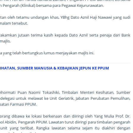
n Pengarah (Klinikal) bersama para Pegawai Kejururawatan.
utan oleh tetamu undangan khas, YBhg Dato Aznil Haji Nawawi yang sudi
malam tersebut.
rakamkan jutaan terima kasih kepada Dato Aznil serta penaja dari Bank
ajlis.
ia yang telah bertungkus lumus menjayakan majlis ini.
IHATAN, SUMBER MANUSIA & KEBAJIKAN JEPUN KE PPUM
ormati Puan Naomi Tokashiki, Timbalan Menteri Kesihatan, Sumber
elegasi untuk melawat ke Unit Geriatrik, Jabatan Perubatan Pemulihan,
batan Farmasi PPUM.
orang dibawa ke lokasi berkenaan dan diiringi oleh Yang Mulia Prof. Dr.
l Abidin, Pengarah PPUM. Lawatan turut diiringi para timbalan pengarah
/unit yang terlibat. Rangka lawatan selama sejam itu diakhiri dengan