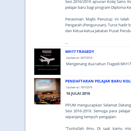
Sesi 2016/2019 ajnuran Kolej Sains 
pelajar baru bagi program Diploma K
Perasmian Majlis Penutup ini tela
Pengarah (Pengurusan). Turut hadir 
dan Ketua-ketua Jabatan Pusat Peruba
...
MH17 TRAGEDY
Update on: 20/7/2016
Mengenang dua tahun Tragedi MH17.
PENDAFTARAN PELAJAR BARU KOLE
Update on: 18/7/2016
16 JULAI 2016
PPUM mengucapkan Selamat Datang k
Sesi 2016-2019. Semoga para pelaj
sepanjang tempoh pengajian.
"Tuntutlah ilmu. Di saat kamu mi