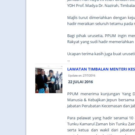
YDH Prof. Madya Dr. Nazirah, Timbala
Majlis turut dimeriahkan dengan kej
hadir meraikan seluruh tetamu pada 
Bagi pihak urusetia, PPUM ingin me
Rakyat yang sudi hadir memeriahkan m
Ucapan terima kasih juga buat uruset
...
LAWATAN TIMBALAN MENTERI KES
Update on: 27/7/2016
22 JULAI 2016
PPUM menerima kunjungan Yang Dih
Manusia & Kebajikan Jepun bersama d
Jabatan Perubatan Kecemasan dan Ja
Para pelawat yang hadir seramai 10 
Tunku Kamarul Zaman bin Tunku Zaino
serta ketua dan wakil dari jabatan