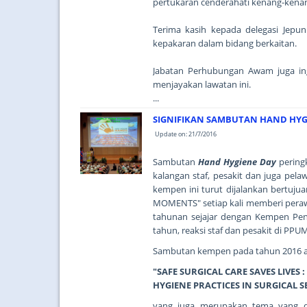
pertukaran cenderahati kenang-kenan
Terima kasih kepada delegasi Jepu
kepakaran dalam bidang berkaitan.
Jabatan Perhubungan Awam juga in
menjayakan lawatan ini.
...
SIGNIFIKAN SAMBUTAN HAND HYG
Update on: 21/7/2016
Sambutan
Hand Hygiene Day
pering
kalangan staf, pesakit dan juga pel
kempen ini turut dijalankan bertuj
MOMENTS" setiap kali memberi peraw
tahunan sejajar dengan Kempen Pen
tahun, reaksi staf dan pesakit di PPU
Sambutan kempen pada tahun 2016 
"SAFE SURGICAL CARE SAVES LIVE
HYGIENE PRACTICES IN SURGICAL S
yang juga merupakan tema yang di