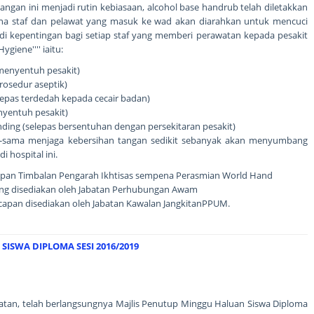
ngan ini menjadi rutin kebiasaan, alcohol base handrub telah diletakkan
ana staf dan pelawat yang masuk ke wad akan diarahkan untuk mencuci
di kepentingan bagi setiap staf yang memberi perawatan kepada pesakit
iene'''' iaitu:
 menyentuh pesakit)
rosedur aseptik)
elepas terdedah kepada cecair badan)
enyentuh pesakit)
unding (selepas bersentuhan dengan persekitaran pesakit)
-sama menjaga kebersihan tangan sedikit sebanyak akan menyumbang
 hospital ini.
apan Timbalan Pengarah Ikhtisas sempena Perasmian World Hand
ng disediakan oleh Jabatan Perhubungan Awam
capan disediakan oleh Jabatan Kawalan JangkitanPPUM.
ISWA DIPLOMA SESI 2016/2019
atan, telah berlangsungnya Majlis Penutup Minggu Haluan Siswa Diploma