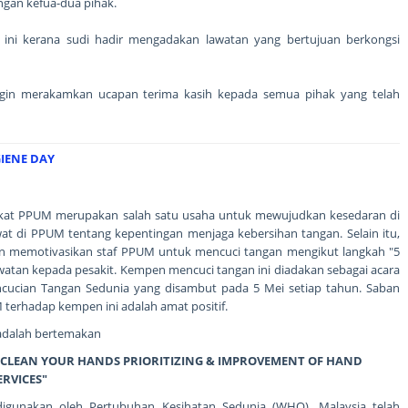
gan kefua-dua pihak.
n ini kerana sudi hadir mengadakan lawatan yang bertujuan berkongsi
gin merakamkan ucapan terima kasih kepada semua pihak yang telah
IENE DAY
kat PPUM merupakan salah satu usaha untuk mewujudkan kesedaran di
awat di PPUM tentang kepentingan menjaga kebersihan tangan. Selain itu,
uan memotivasikan staf PPUM untuk mencuci tangan mengikut langkah "5
atan kepada pesakit. Kempen mencuci tangan ini diadakan sebagai acara
cucian Tangan Sedunia yang disambut pada 5 Mei setiap tahun. Saban
M terhadap kempen ini adalah amat positif.
adalah bertemakan
S : CLEAN YOUR HANDS PRIORITIZING & IMPROVEMENT OF HAND
ERVICES"
gunakan oleh Pertubuhan Kesihatan Sedunia (WHO). Malaysia telah