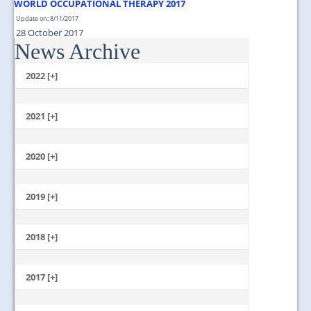
WORLD OCCUPATIONAL THERAPY 2017
Update on: 8/11/2017
28 October 2017
News Archive
Taman Rekreasi Bukit Jalil...
2022 [+]
October
2021 [+]
November
October
2020 [+]
July
February
June
January
2019 [+]
December
November
2018 [+]
October
December
September
November
2017 [+]
August
October
July
December
September
June