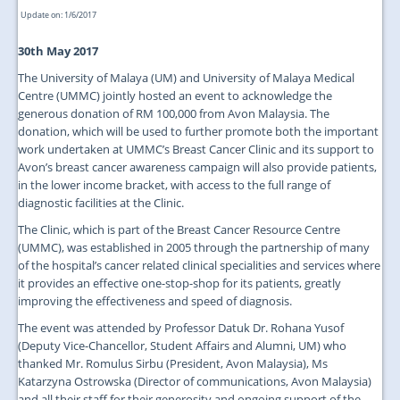
Update on: 1/6/2017
30th May 2017
The University of Malaya (UM) and University of Malaya Medical
Centre (UMMC) jointly hosted an event to acknowledge the
generous donation of RM 100,000 from Avon Malaysia. The
donation, which will be used to further promote both the important
work undertaken at UMMC’s Breast Cancer Clinic and its support to
Avon’s breast cancer awareness campaign will also provide patients,
in the lower income bracket, with access to the full range of
diagnostic facilities at the Clinic.
The Clinic, which is part of the Breast Cancer Resource Centre
(UMMC), was established in 2005 through the partnership of many
of the hospital’s cancer related clinical specialities and services where
it provides an effective one-stop-shop for its patients, greatly
improving the effectiveness and speed of diagnosis.
The event was attended by Professor Datuk Dr. Rohana Yusof
(Deputy Vice-Chancellor, Student Affairs and Alumni, UM) who
thanked Mr. Romulus Sirbu (President, Avon Malaysia), Ms
Katarzyna Ostrowska (Director of communications, Avon Malaysia)
and all their staff for their generosity and ongoing support of the