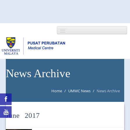
HOME
News Archive
ABOUT US
Home
/
UMMC News
/
News Archive
NEWS/EVENTS
RESEARCH
June 2017
DEPARTMENT