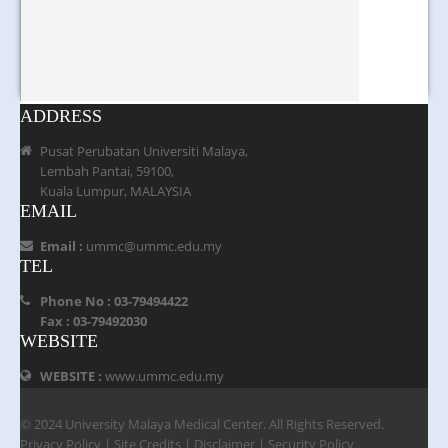
ADDRESS
Pusat Perubatan Universiti Malaya,
Lembah Pantai, 59100,
Kuala Lumpur, MALAYSIA
EMAIL
Email :
ummc@ummc.edu.my
TEL
Phone No : 03-79494422
Fax : 03-79492030
WEBSITE
WEBSITE :
www.ummc.edu.my
© 2024 University Malaya Medical Center. All Rights Reserved.
Privacy Policy
|
Site Credits
|
Disclaimer
|
Security Policy