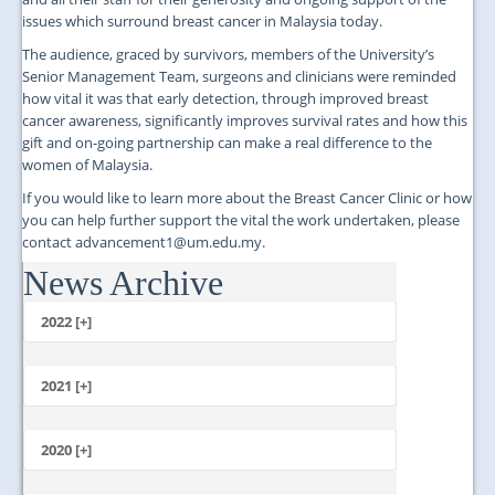
issues which surround breast cancer in Malaysia today.
The audience, graced by survivors, members of the University’s
Senior Management Team, surgeons and clinicians were reminded
how vital it was that early detection, through improved breast
cancer awareness, significantly improves survival rates and how this
gift and on-going partnership can make a real difference to the
women of Malaysia.
If you would like to learn more about the Breast Cancer Clinic or how
you can help further support the vital the work undertaken, please
contact advancement1@um.edu.my.
News Archive
...
2022 [+]
October
2021 [+]
November
October
2020 [+]
July
February
June