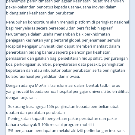
penyampai perkhidmatan penjagaan kesihatan, pusat melahirkan
pakar-pakar dan pencetus kepada usaha-usaha inovasi dalam
bidang sains kesihatan dan perubatan.
Penubuhan konsortium akan menjadi platform di peringkat nasional
bagi menyelaras secara bersepadu dan bersifat lebih agresif
terutamanya dalam usaha menambah baik perkhidmatan
penjagaan kesihatan yang bertaraf global, penjenamaan semula
Hospital Pengajar Universiti dan dapat memberi manfaat dalam
penerokaan bidang baharu seperti pelancongan kesihatan,
pemasaran dan galakan bagi persekitaran hidup sihat, pengurangan
kos, perkongsian sumber, penyelarasan data pesakit, peningkatan
kepakaran dan atau inkubator pakar perubatan serta peningkatan
kolaborasi hasil penyelidikan dan inovasi.
Dengan adanya MoA ini, transformasi dalam bentuk tadbir urus
yang inovatif kepada semua hospital pengajar universiti boleh dilihat
dengan unjuran :
- Sekurang-kurangnya 15% penjimatan kepada pembelian ubat-
ubatan dan peralatan perubatan
- Peningkatan kapasiti penyertaan pakar perubatan dan pakar
baharu sebanyak 5-10% melalui program mobiliti
- 5% penjanaan pendapatan melalui aktiviti perlindungan insurans