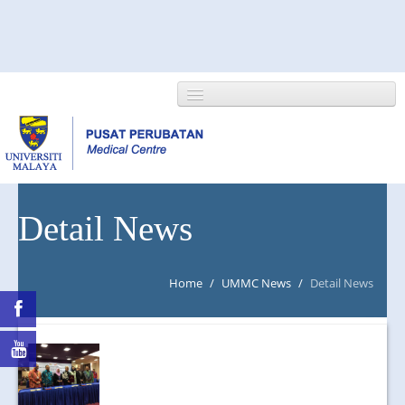
HOME
Detail News
ABOUT US
Home
/
UMMC News
/
Detail News
NEWS/EVENTS
RESEARCH
DEPARTMENT