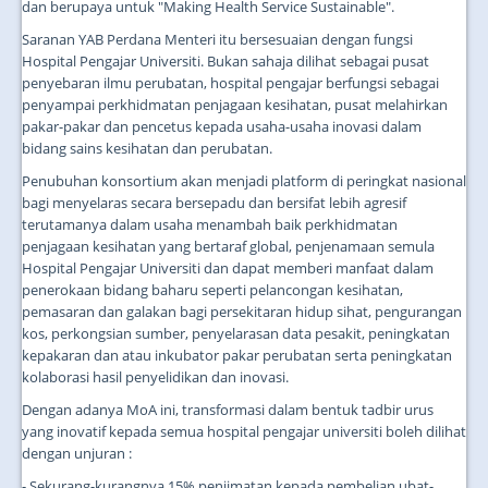
dan berupaya untuk "Making Health Service Sustainable".
Saranan YAB Perdana Menteri itu bersesuaian dengan fungsi
Hospital Pengajar Universiti. Bukan sahaja dilihat sebagai pusat
penyebaran ilmu perubatan, hospital pengajar berfungsi sebagai
penyampai perkhidmatan penjagaan kesihatan, pusat melahirkan
pakar-pakar dan pencetus kepada usaha-usaha inovasi dalam
bidang sains kesihatan dan perubatan.
Penubuhan konsortium akan menjadi platform di peringkat nasional
bagi menyelaras secara bersepadu dan bersifat lebih agresif
terutamanya dalam usaha menambah baik perkhidmatan
penjagaan kesihatan yang bertaraf global, penjenamaan semula
Hospital Pengajar Universiti dan dapat memberi manfaat dalam
penerokaan bidang baharu seperti pelancongan kesihatan,
pemasaran dan galakan bagi persekitaran hidup sihat, pengurangan
kos, perkongsian sumber, penyelarasan data pesakit, peningkatan
kepakaran dan atau inkubator pakar perubatan serta peningkatan
kolaborasi hasil penyelidikan dan inovasi.
Dengan adanya MoA ini, transformasi dalam bentuk tadbir urus
yang inovatif kepada semua hospital pengajar universiti boleh dilihat
dengan unjuran :
- Sekurang-kurangnya 15% penjimatan kepada pembelian ubat-