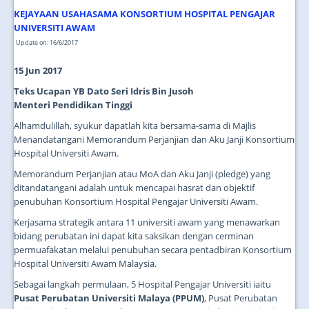
JOIN US
KEJAYAAN USAHASAMA KONSORTIUM HOSPITAL PENGAJAR
UNIVERSITI AWAM
CONTACT US
Update on: 16/6/2017
MAPS & LOCATION
15 Jun 2017
SSO
Teks Ucapan YB Dato Seri Idris Bin Jusoh
Menteri Pendidikan Tinggi
Alhamdulillah, syukur dapatlah kita bersama-sama di Majlis
Menandatangani Memorandum Perjanjian dan Aku Janji Konsortium
Hospital Universiti Awam.
Memorandum Perjanjian atau MoA dan Aku Janji (pledge) yang
ditandatangani adalah untuk mencapai hasrat dan objektif
penubuhan Konsortium Hospital Pengajar Universiti Awam.
Kerjasama strategik antara 11 universiti awam yang menawarkan
bidang perubatan ini dapat kita saksikan dengan cerminan
permuafakatan melalui penubuhan secara pentadbiran Konsortium
Hospital Universiti Awam Malaysia.
Sebagai langkah permulaan, 5 Hospital Pengajar Universiti iaitu
Pusat Perubatan Universiti Malaya (PPUM)
, Pusat Perubatan