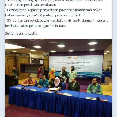
ubatan dan peralatan perubatan
- Peningkatan kapasiti penyertaan pakar perubatan dan pakar
baharu sebanyak 5-10% melalui program mobiliti
- 5% penjanaan pendapatan melalui aktiviti perlindungan insurans
kesihatan atau pelancongan kesihatan.
Sekian, terima kasih.