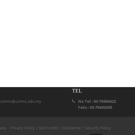
TEL
:
ummc@ummc.edu.my
No Tel : 03-79494422
Faks : 03-79492030
ihara.
Privacy Policy
|
Site Credits
|
Disclaimer
|
Security Policy