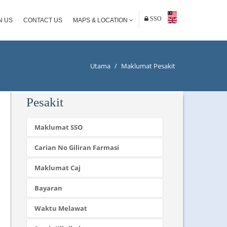
SSO
N US
CONTACT US
MAPS & LOCATION
Utama
/
Maklumat Pesakit
Pesakit
Maklumat SSO
Carian No Giliran Farmasi
Maklumat Caj
Bayaran
Waktu Melawat