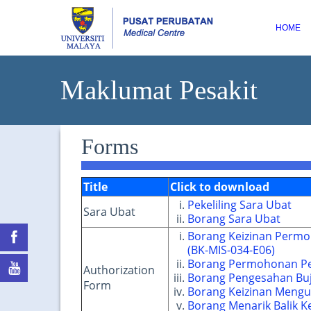
HOME
Maklumat Pesakit
Forms
Title
Click to download
Pekeliling Sara Ubat
Sara Ubat
Borang Sara Ubat
Borang Keizinan Permo
(BK-MIS-034-E06)
Borang Permohonan Pe
Authorization
Borang Pengesahan Buj
Form
Borang Keizinan Mengu
Borang Menarik Balik 