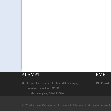
ALAMAT
EMEL
Pusat Perubatan Universiti Malaya,
Emel 
Lembah Pantai, 59100,
Kuala Lumpur, MALAYSIA
© 2024 Pusat Perubatan Universiti Malaya. Hak cipta terpel