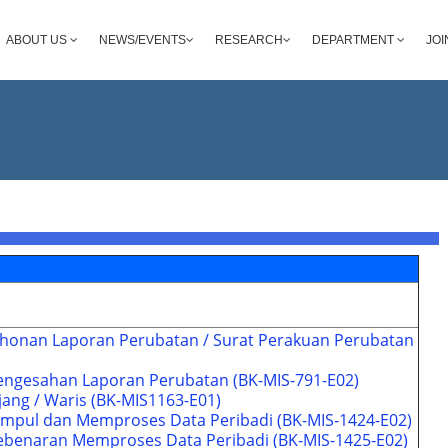
ABOUT US
NEWS/EVENTS
RESEARCH
DEPARTMENT
JOI
honan Laporan Perubatan / Surat Perakuan Perubatan
ngesahan Laporan Perubatan (BK-MIS-791-E02)
ang / Waris (BK-MIS1163-E01)
mpul dan Memproses Data Peribadi (BK-MIS-1424-E02)
Kebenaran Memproses Data Peribadi (BK-MIS-1425-E02)