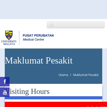
HOME
Maklumat Pesakit
ABOUT US
Utama
/
Maklumat Pesakit
NEWS/EVENTS
RESEARCH
Visiting Hours
DEPARTMENT