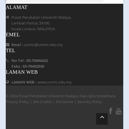
ALAMAT
Pusat Perubatan Universiti Malaya,
Lembah Pantai, 59100,
Kuala Lumpur, MALAYSIA
EMEL
Emel :
ummc@ummc.edu.my
TEL
No Tel : 03-79494422
Faks : 03-79492030
LAMAN WEB
LAMAN WEB :
www.ummc.edu.my
© 2024 Pusat Perubatan Universiti Malaya. Hak cipta terpelihara.
Privacy Policy
|
Site Credits
|
Disclaimer
|
Security Policy