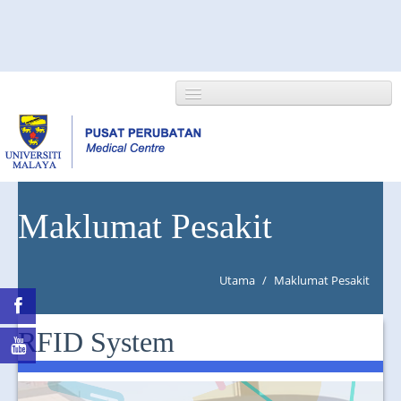
HOME
Maklumat Pesakit
ABOUT US
Utama
/
Maklumat Pesakit
NEWS/EVENTS
RESEARCH
RFID System
DEPARTMENT