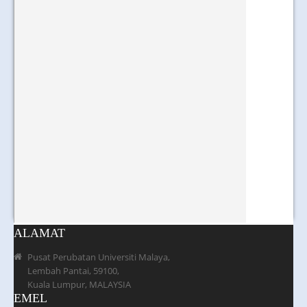
ALAMAT
Pusat Perubatan Universiti Malaya,
Lembah Pantai, 59100,
Kuala Lumpur, MALAYSIA
EMEL