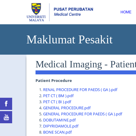
HOME
Maklumat Pesakit
Medical Imaging - Patien
Patient Procedure
RENAL PROCEDURE FOR PAEDS ( GA ).pdf
PET CT ( BM ).pdf
PET CT ( BI ).pdf
GENERAL PROCEDURE.pdf
GENERAL PROCEDURE FOR PAEDS ( GA ).pdf
DOBUTAMINE.pdf
DIPYRIDAMOLE.pdf
BONE SCAN.pdf