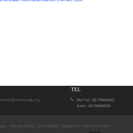
TEL
:
ummc@ummc.edu.my
No Tel : 03-79494422
Faks : 03-79492030
ihara.
Privacy Policy
|
Site Credits
|
Disclaimer
|
Security Policy