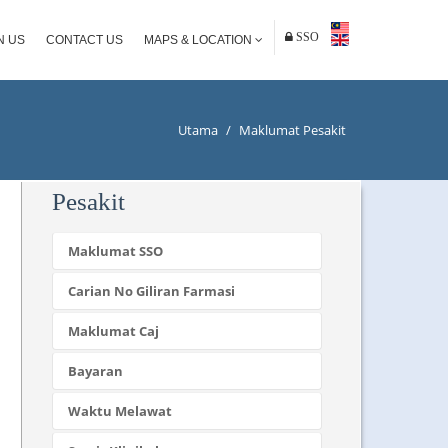
SSO
N US
CONTACT US
MAPS & LOCATION
Utama
/
Maklumat Pesakit
Pesakit
Maklumat SSO
Carian No Giliran Farmasi
Maklumat Caj
Bayaran
Waktu Melawat