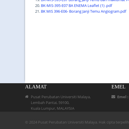
BK-MIS-395-E07 BA ENEMA Leaflet (1) .pdf
BK MIS 396-E06- Borang Janji Temu Angiogram.pdf
ALAMAT
EMEL
Pusat Perubatan Universiti Malaya,
Emel 
Lembah Pantai, 59100,
Kuala Lumpur, MALAYSIA
© 2024 Pusat Perubatan Universiti Malaya. Hak cipta terpel