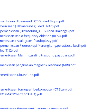
meriksaan Ultrasound_ CT Guided Biopsi.pdf
meriksaan ( Ultrasound guided FNAC).pdf
pemeriksaan (Ultrasound_ CT Guided Drainage).pdf
riksaan Radio frequency Ablation (RFA) (.pdf
riksaan Fistulogram_fistuloplasty.pdf
pemeriksaan Fluoroskopi (kerongkong,perut&usu kecil).pdf
 (1) (2).pdf
 pemeriksaan Mammografi_ultrasound payudara.pdf
meriksaan pengimejan magnetik resonans (MRI).pdf
emeriksaan Ultrasound.pdf
Pemeriksaan tomografi berkomputer (CT Scan).pdf
FORMATION CT SCAN (1).pdf
meriksaan fluoroskopi (Barium Enema) (1).pdf