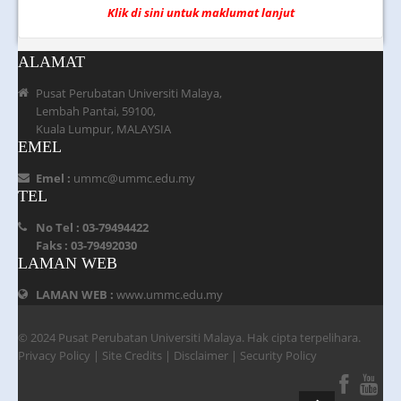
Klik di sini untuk maklumat lanjut
ALAMAT
Pusat Perubatan Universiti Malaya,
Lembah Pantai, 59100,
Kuala Lumpur, MALAYSIA
Sertai
EMEL
Kami
Akademi
Continuing
Latihan
Emel :
ummc@ummc.edu.my
Biomedical
Resusitasi
TEL
Imaging
Education
No Tel : 03-79494422
(CBIE)
Faks : 03-79492030
LAMAN WEB
LAMAN WEB :
www.ummc.edu.my
© 2024 Pusat Perubatan Universiti Malaya. Hak cipta terpelihara.
Privacy Policy
|
Site Credits
|
Disclaimer
|
Security Policy