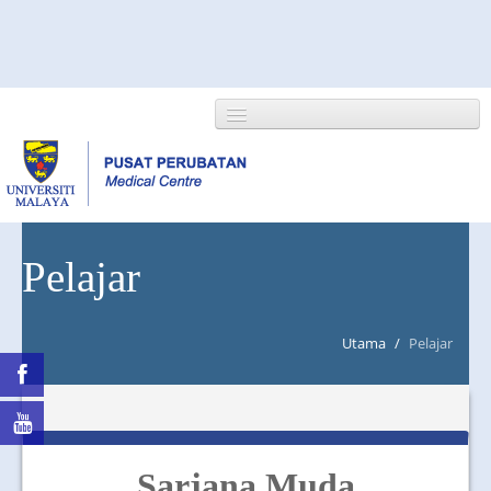
HOME
Pelajar
ABOUT US
Utama
/
Pelajar
NEWS/EVENTS
RESEARCH
DEPARTMENT
Sarjana Muda