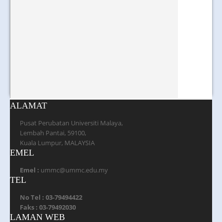
ALAMAT
Pusat Perubatan Universiti Malaya,
Lembah Pantai, 59100,
Kuala Lumpur, MALAYSIA
EMEL
Emel :
ummc@ummc.edu.my
TEL
No Tel : 03-79494422
Faks : 03-79492030
LAMAN WEB