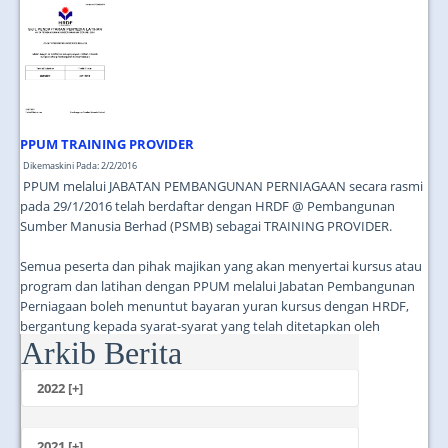
JOIN US
CONTACT US
MAPS & LOCATION
SSO
PPUM TRAINING PROVIDER
Dikemaskini Pada: 2/2/2016
PPUM melalui JABATAN PEMBANGUNAN PERNIAGAAN secara rasmi
pada 29/1/2016 telah berdaftar dengan HRDF @ Pembangunan
Sumber Manusia Berhad (PSMB) sebagai TRAINING PROVIDER.
Semua peserta dan pihak majikan yang akan menyertai kursus atau
program dan latihan dengan PPUM melalui Jabatan Pembangunan
Perniagaan boleh menuntut bayaran yuran kursus dengan HRDF,
bergantung kepada syarat-syarat yang telah ditetapkan oleh
Arkib Berita
HRDF....
2022 [+]
Oktober
2021 [+]