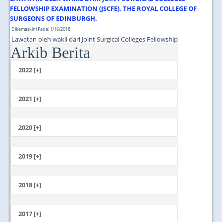
FELLOWSHIP EXAMINATION (JSCFE), THE ROYAL COLLEGE OF
SURGEONS OF EDINBURGH.
Dikemaskini Pada: 1/16/2018
Lawatan oleh wakil dari Joint Surgical Colleges Fellowship
Arkib Berita
Examination (JSCFE), The Royal College of Surgeons of Edinburgh....
2022 [+]
Oktober
2021 [+]
November
Oktober
2020 [+]
Julai
Februari
Jun
Januari
2019 [+]
Disember
November
2018 [+]
Oktober
Disember
September
November
2017 [+]
Ogos