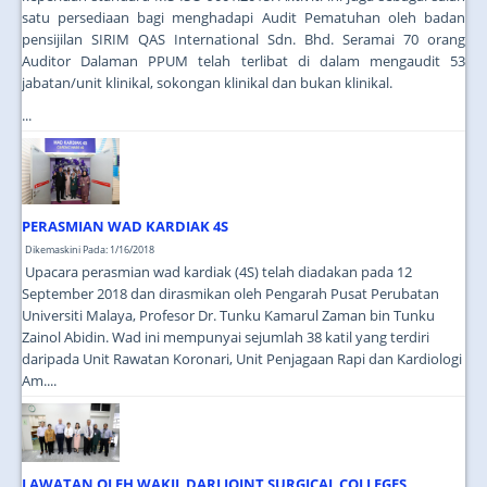
satu persediaan bagi menghadapi Audit Pematuhan oleh badan
pensijilan SIRIM QAS International Sdn. Bhd. Seramai 70 orang
Auditor Dalaman PPUM telah terlibat di dalam mengaudit 53
jabatan/unit klinikal, sokongan klinikal dan bukan klinikal.
...
PERASMIAN WAD KARDIAK 4S
Dikemaskini Pada: 1/16/2018
Upacara perasmian wad kardiak (4S) telah diadakan pada 12
September 2018 dan dirasmikan oleh Pengarah Pusat Perubatan
Universiti Malaya, Profesor Dr. Tunku Kamarul Zaman bin Tunku
Zainol Abidin. Wad ini mempunyai sejumlah 38 katil yang terdiri
daripada Unit Rawatan Koronari, Unit Penjagaan Rapi dan Kardiologi
Am....
LAWATAN OLEH WAKIL DARI JOINT SURGICAL COLLEGES