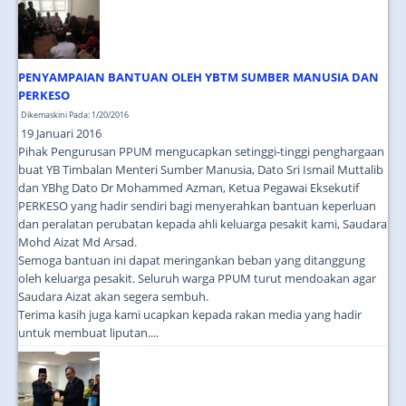
JOIN US
CONTACT US
PENYAMPAIAN BANTUAN OLEH YBTM SUMBER MANUSIA DAN
MAPS & LOCATION
PERKESO
SSO
Dikemaskini Pada: 1/20/2016
19 Januari 2016
Pihak Pengurusan PPUM mengucapkan setinggi-tinggi penghargaan
buat YB Timbalan Menteri Sumber Manusia, Dato Sri Ismail Muttalib
dan YBhg Dato Dr Mohammed Azman, Ketua Pegawai Eksekutif
PERKESO yang hadir sendiri bagi menyerahkan bantuan keperluan
dan peralatan perubatan kepada ahli keluarga pesakit kami, Saudara
Mohd Aizat Md Arsad.
Semoga bantuan ini dapat meringankan beban yang ditanggung
oleh keluarga pesakit. Seluruh warga PPUM turut mendoakan agar
Saudara Aizat akan segera sembuh.
Terima kasih juga kami ucapkan kepada rakan media yang hadir
untuk membuat liputan....