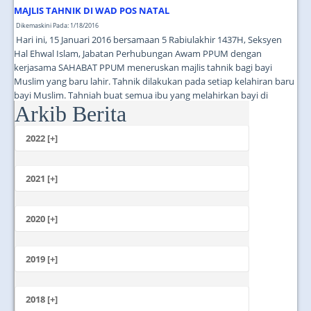
MAJLIS TAHNIK DI WAD POS NATAL
Dikemaskini Pada: 1/18/2016
Hari ini, 15 Januari 2016 bersamaan 5 Rabiulakhir 1437H, Seksyen
Hal Ehwal Islam, Jabatan Perhubungan Awam PPUM dengan
kerjasama SAHABAT PPUM meneruskan majlis tahnik bagi bayi
Muslim yang baru lahir. Tahnik dilakukan pada setiap kelahiran baru
bayi Muslim. Tahniah buat semua ibu yang melahirkan bayi di
Arkib Berita
PPUM. Semoga anak-anak anda membesar dengan sihat dan ceria!...
2022 [+]
Oktober
2021 [+]
November
Oktober
2020 [+]
Julai
Februari
Jun
Januari
2019 [+]
Disember
November
2018 [+]