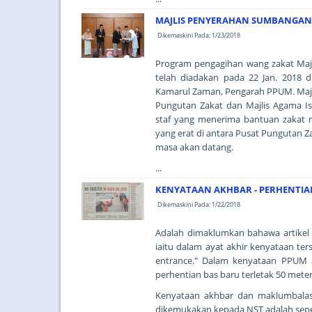
MAJLIS PENYERAHAN SUMBANGAN 
Dikemaskini Pada: 1/23/2018
Program pengagihan wang zakat Majl
telah diadakan pada 22 Jan. 2018 
Kamarul Zaman, Pengarah PPUM. Majli
Pungutan Zakat dan Majlis Agama I
staf yang menerima bantuan zakat 
yang erat di antara Pusat Pungutan Z
masa akan datang.
...
KENYATAAN AKHBAR - PERHENTIA
Dikemaskini Pada: 1/22/2018
Adalah dimaklumkan bahawa artikel di
iaitu dalam ayat akhir kenyataan ter
entrance." Dalam kenyataan PPUM 
perhentian bas baru terletak 50 met
Kenyataan akhbar dan maklumbalas
dikemukakan kepada NST adalah seper