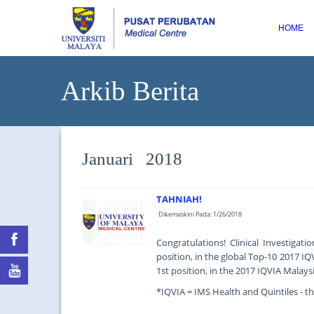
HOME
Arkib Berita
Januari 2018
TAHNIAH!
Dikemaskini Pada: 1/26/2018
Congratulations! Clinical Investigat
position, in the global Top-10 2017 IQ
1st position, in the 2017 IQVIA Malaysi
*IQVIA = IMS Health and Quintiles - the
...