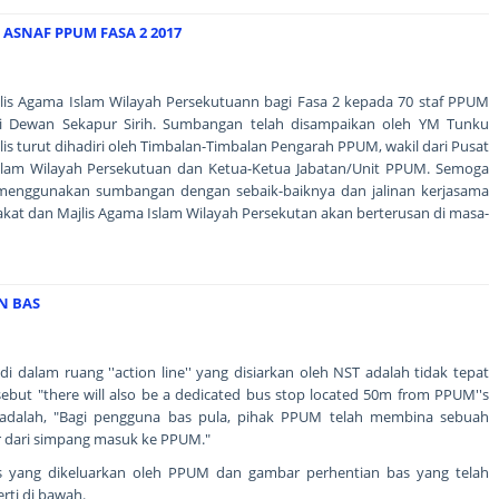
ASNAF PPUM FASA 2 2017
is Agama Islam Wilayah Persekutuann bagi Fasa 2 kepada 70 staf PPUM
di Dewan Sekapur Sirih. Sumbangan telah disampaikan oleh YM Tunku
s turut dihadiri oleh Timbalan-Timbalan Pengarah PPUM, wakil dari Pusat
slam Wilayah Persekutuan dan Ketua-Ketua Jabatan/Unit PPUM. Semoga
menggunakan sumbangan dengan sebaik-baiknya dan jalinan kerjasama
akat dan Majlis Agama Islam Wilayah Persekutan akan berterusan di masa-
N BAS
 dalam ruang ''action line'' yang disiarkan oleh NST adalah tidak tepat
sebut "there will also be a dedicated bus stop located 50m from PPUM''s
adalah, "Bagi pengguna bas pula, pihak PPUM telah membina sebuah
er dari simpang masuk ke PPUM."
 yang dikeluarkan oleh PPUM dan gambar perhentian bas yang telah
ti di bawah.