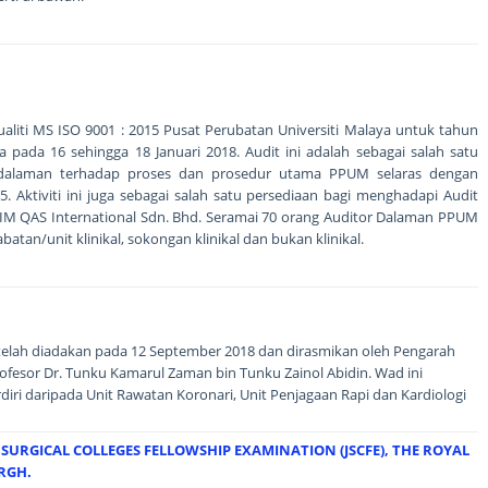
liti MS ISO 9001 : 2015 Pusat Perubatan Universiti Malaya untuk tahun
a pada 16 sehingga 18 Januari 2018. Audit ini adalah sebagai salah satu
alaman terhadap proses dan prosedur utama PPUM selaras dengan
. Aktiviti ini juga sebagai salah satu persediaan bagi menghadapi Audit
RIM QAS International Sdn. Bhd. Seramai 70 orang Auditor Dalaman PPUM
batan/unit klinikal, sokongan klinikal dan bukan klinikal.
telah diadakan pada 12 September 2018 dan dirasmikan oleh Pengarah
rofesor Dr. Tunku Kamarul Zaman bin Tunku Zainol Abidin. Wad ini
diri daripada Unit Rawatan Koronari, Unit Penjagaan Rapi dan Kardiologi
SURGICAL COLLEGES FELLOWSHIP EXAMINATION (JSCFE), THE ROYAL
RGH.