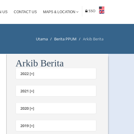
SSO
N US
CONTACT US
MAPS & LOCATION
Utama
/
Berita PPUM
/
Arkib Berita
Arkib Berita
2022 [+]
Oktober
2021 [+]
November
Oktober
2020 [+]
Julai
Februari
Jun
Januari
2019 [+]