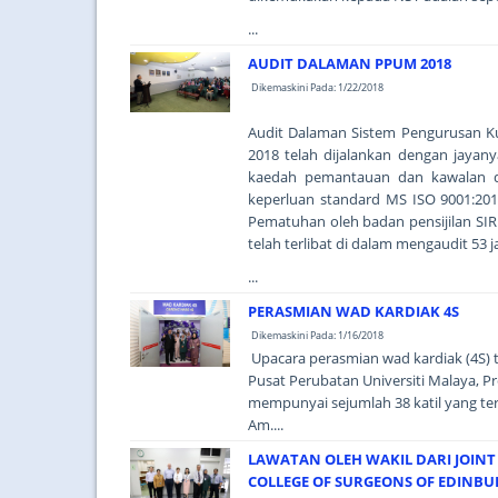
...
AUDIT DALAMAN PPUM 2018
Dikemaskini Pada: 1/22/2018
Audit Dalaman Sistem Pengurusan Kua
2018 telah dijalankan dengan jayany
kaedah pemantauan dan kawalan d
keperluan standard MS ISO 9001:2015
Pematuhan oleh badan pensijilan SI
telah terlibat di dalam mengaudit 53 ja
...
PERASMIAN WAD KARDIAK 4S
Dikemaskini Pada: 1/16/2018
Upacara perasmian wad kardiak (4S) 
Pusat Perubatan Universiti Malaya, P
mempunyai sejumlah 38 katil yang ter
Am....
LAWATAN OLEH WAKIL DARI JOINT 
COLLEGE OF SURGEONS OF EDINBU