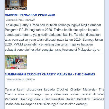
JOIN US
CONTACT US
AMANAT PENGARAH PPUM 2020
Dikemaskini Pada: 1/29/2020
MAPS & LOCATION
<p align="justify">Pada hari ini telah berlangsungnya Majlis Amanat
Pengarah PPUM bagi tahun 2020. Terima kasih diucapkan kepada
SSO
semua para tetamu yang hadir pada sesi kali ini. Tahniah diucapkan
atas pencapaian yang telah dikecapi pada tahun 2019. Semoga tahun
2020, PPUM akan lebih cemerlang dan terus maju ke hadapan
...
sebagai peneraju hospital pengajar yang terulung di Malaysia.</p>
SUMBANGAN CROCHET CHARITY MALAYSIA - THE CHARMS
Dikemaskini Pada: 1/22/2020
Terima kasih diucapkan kepada Crochet Charity Malaysia- The
Charms atas sumbangan yang diberikan untuk pesakit di Wad
Pediatrik Onkologi dan Pusat Rawatan Harian Pediatrik. Semoga
usaha baik ini dapat diteruskan lagi di masa akan datang.