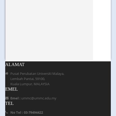
ALAMAT
Pusat Perubatan Universiti Malaya,
Lembah Pantai, 59100,
Kuala Lumpur, MALAYSIA
EMEL
Emel :
ummc@ummc.edu.my
TEL
No Tel : 03-79494422