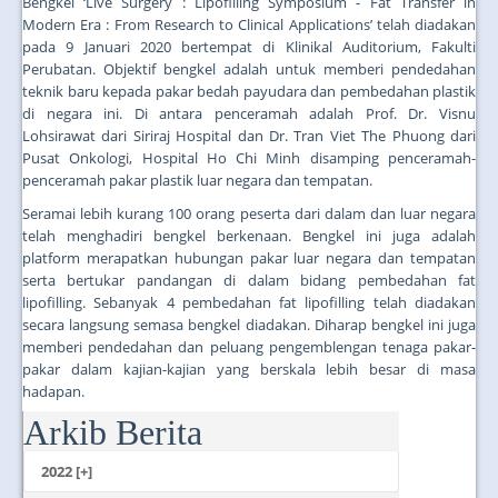
Bengkel ‘Live Surgery : Lipofilling Symposium - Fat Transfer in
Modern Era : From Research to Clinical Applications’ telah diadakan
pada 9 Januari 2020 bertempat di Klinikal Auditorium, Fakulti
Perubatan. Objektif bengkel adalah untuk memberi pendedahan
teknik baru kepada pakar bedah payudara dan pembedahan plastik
di negara ini. Di antara penceramah adalah Prof. Dr. Visnu
Lohsirawat dari Siriraj Hospital dan Dr. Tran Viet The Phuong dari
Pusat Onkologi, Hospital Ho Chi Minh disamping penceramah-
penceramah pakar plastik luar negara dan tempatan.
Seramai lebih kurang 100 orang peserta dari dalam dan luar negara
telah menghadiri bengkel berkenaan. Bengkel ini juga adalah
platform merapatkan hubungan pakar luar negara dan tempatan
serta bertukar pandangan di dalam bidang pembedahan fat
lipofilling. Sebanyak 4 pembedahan fat lipofilling telah diadakan
secara langsung semasa bengkel diadakan. Diharap bengkel ini juga
memberi pendedahan dan peluang pengemblengan tenaga pakar-
pakar dalam kajian-kajian yang berskala lebih besar di masa
hadapan.
Arkib Berita
...
2022 [+]