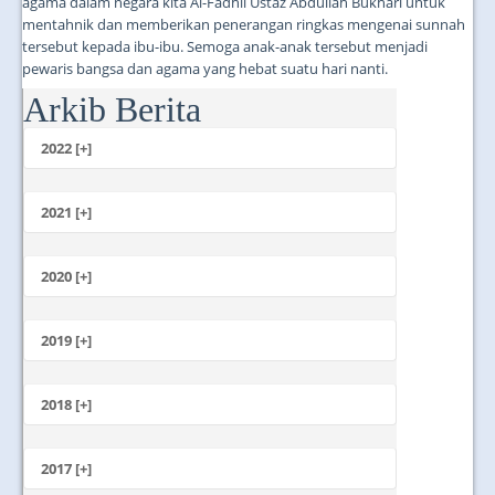
agama dalam negara kita Al-Fadhil Ustaz Abdullah Bukhari untuk
mentahnik dan memberikan penerangan ringkas mengenai sunnah
tersebut kepada ibu-ibu. Semoga anak-anak tersebut menjadi
pewaris bangsa dan agama yang hebat suatu hari nanti.
Arkib Berita
...
2022 [+]
Oktober
2021 [+]
November
Oktober
2020 [+]
Julai
Februari
Jun
Januari
2019 [+]
Disember
November
2018 [+]
Oktober
Disember
September
November
2017 [+]
Ogos
Oktober
Julai