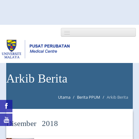
HOME
Arkib Berita
ABOUT US
Utama
/
Berita PPUM
/
Arkib Berita
NEWS/EVENTS
RESEARCH
Disember 2018
DEPARTMENT