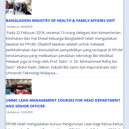
JOIN US
CONTACT US
BANGLADESH MINISTRY OF HEALTH & FAMILY AFFAIRS VISIT
MAPS & LOCATION
Update on: 26/2/2018
Pada 22 Februari 2018, seramai 13 orang delegasi dari Kementerian
SSO
Kesihatan dan Hal Ehwal Keluarga Bangladesh telah mengadakan
lawatan ke PPUM. Objektif lawatan adalah untuk melawat
perkhidmatan dan kemudahan penyelidikan yang terdapat di PPUM
terutamanya yang melibatkan peralatan teknologi Bio-Medikal.
Pelawat juga di iringi oleh Prof. Dato'' Ir. Dr. Mohammed Rafiq bin
Dato'' Abdul Kadir, Dekan, Fakulti Bio Sains dan Kejuruteraan dari
Universiti Teknologi Malaysia....
UMMC LEAN MANAGEMENT COURSES FOR HEAD DEPARTMENT
AND SENIOR OFFICER
Update on: 12/2/2018
PPUM telah mengadakan kursus Pengurusan Lean bagi Ketua-Ketua