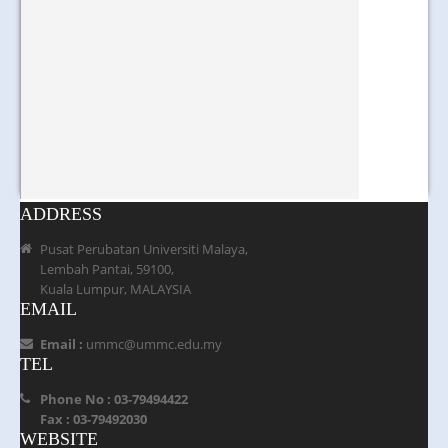
ADDRESS
Pusat Perubatan Universiti Malaya,
Lembah Pantai, 59100,
Kuala Lumpur, MALAYSIA
EMAIL
Email :
ummc@ummc.edu.my
TEL
Phone No : 03-79494422
Fax : 03-79492030
WEBSITE