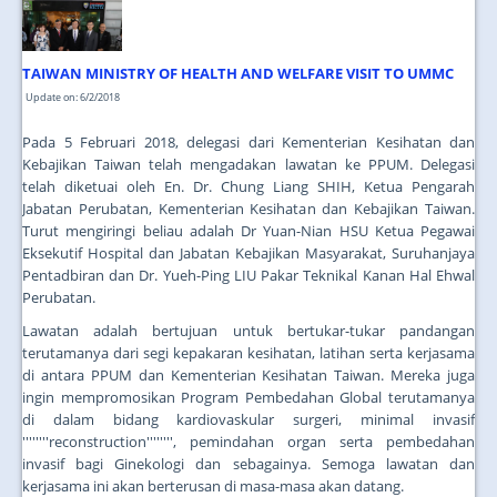
TAIWAN MINISTRY OF HEALTH AND WELFARE VISIT TO UMMC
Update on: 6/2/2018
Pada 5 Februari 2018, delegasi dari Kementerian Kesihatan dan
Kebajikan Taiwan telah mengadakan lawatan ke PPUM. Delegasi
telah diketuai oleh En. Dr. Chung Liang SHIH, Ketua Pengarah
Jabatan Perubatan, Kementerian Kesihatan dan Kebajikan Taiwan.
Turut mengiringi beliau adalah Dr Yuan-Nian HSU Ketua Pegawai
Eksekutif Hospital dan Jabatan Kebajikan Masyarakat, Suruhanjaya
Pentadbiran dan Dr. Yueh-Ping LIU Pakar Teknikal Kanan Hal Ehwal
Perubatan.
Lawatan adalah bertujuan untuk bertukar-tukar pandangan
terutamanya dari segi kepakaran kesihatan, latihan serta kerjasama
di antara PPUM dan Kementerian Kesihatan Taiwan. Mereka juga
ingin mempromosikan Program Pembedahan Global terutamanya
di dalam bidang kardiovaskular surgeri, minimal invasif
''''''''reconstruction'''''''', pemindahan organ serta pembedahan
invasif bagi Ginekologi dan sebagainya. Semoga lawatan dan
kerjasama ini akan berterusan di masa-masa akan datang.