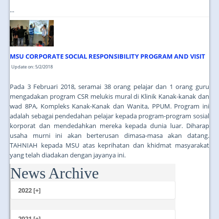
...
MSU CORPORATE SOCIAL RESPONSIBILITY PROGRAM AND VISIT
Update on: 5/2/2018
Pada 3 Februari 2018, seramai 38 orang pelajar dan 1 orang guru
mengadakan program CSR melukis mural di Klinik Kanak-kanak dan
wad 8PA, Kompleks Kanak-Kanak dan Wanita, PPUM. Program ini
adalah sebagai pendedahan pelajar kepada program-program sosial
korporat dan mendedahkan mereka kepada dunia luar. Diharap
usaha murni ini akan berterusan dimasa-masa akan datang.
TAHNIAH kepada MSU atas keprihatan dan khidmat masyarakat
yang telah diadakan dengan jayanya ini.
News Archive
...
2022 [+]
October
2021 [+]