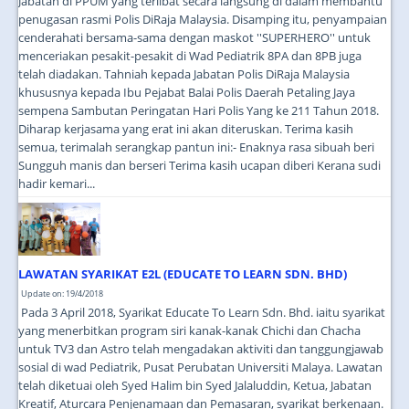
Jabatan di PPUM yang terlibat secara langsung di dalam membantu
penugasan rasmi Polis DiRaja Malaysia. Disamping itu, penyampaian
cenderahati bersama-sama dengan maskot ''SUPERHERO'' untuk
menceriakan pesakit-pesakit di Wad Pediatrik 8PA dan 8PB juga
telah diadakan. Tahniah kepada Jabatan Polis DiRaja Malaysia
khususnya kepada Ibu Pejabat Balai Polis Daerah Petaling Jaya
sempena Sambutan Peringatan Hari Polis Yang ke 211 Tahun 2018.
Diharap kerjasama yang erat ini akan diteruskan. Terima kasih
semua, terimalah serangkap pantun ini:- Enaknya rasa sibuah beri
Sungguh manis dan berseri Terima kasih ucapan diberi Kerana sudi
hadir kemari...
LAWATAN SYARIKAT E2L (EDUCATE TO LEARN SDN. BHD)
Update on: 19/4/2018
Pada 3 April 2018, Syarikat Educate To Learn Sdn. Bhd. iaitu syarikat
yang menerbitkan program siri kanak-kanak Chichi dan Chacha
untuk TV3 dan Astro telah mengadakan aktiviti dan tanggungjawab
sosial di wad Pediatrik, Pusat Perubatan Universiti Malaya. Lawatan
telah diketuai oleh Syed Halim bin Syed Jalaluddin, Ketua, Jabatan
Kreatif, Aturcara Penjenamaan dan Pemasaran, syarikat berkenaan.