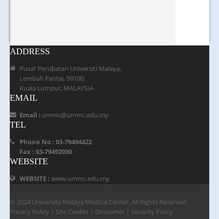
ADDRESS
Pusat Perubatan Universiti Malaya,
Lembah Pantai, 59100,
Kuala Lumpur, MALAYSIA
EMAIL
Email :
ummc@ummc.edu.my
TEL
Phone No : 03-79494422
Fax : 03-79492030
WEBSITE
WEBSITE :
www.ummc.edu.my
© 2024 University Malaya Medical Center. All Rights Reserved.
Privacy Policy
|
Site Credits
|
Disclaimer
|
Security Policy