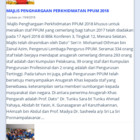
MAJLIS PENGHARGAAN PERKHIDMATAN PPUM 2018
Update on: 19/4/2018
Majlis Penghargaan Perkhidmatan PPUM 2018 khusus untuk
meraikan staf PPUM yang cemerlang bagi tahun 2017 telah diadakan
pada 17 April 2018 di Bilik Konferen 3, Tingkat 12, Menara Selatan.
Majlis telah dirasmikan oleh Dato'' Seri Ir. Mohamad Othman bin
Zainal Azim, Pengerusi Lembaga Pengurus PPUM. Seramai 334 orang
staf telah berjaya mendapat anugerah cemerlang dimana 293 orang
staf adalah dari Kumpulan Pelaksana, 39 orang staf dari Kumpulan
Pengurusan Profesional dan 2 orang adalah dari Pengurusan
Tertinggi. Pada tahun ini juga, pihak Pengurusan PPUM telah
bersetuju menyampaikan Anugerah Khas kepada staf yang
berwibawa, keterampilan serta memberi sumbangan kepada
masyarakat dan negara. Di antara penerima Anugerah Khas
Pengarah adalah Prof. Dato'' Dr. Tunku Sara bt Tunku Ahmad
Yahaya, Abidah bt Yasin, K. Gunasagaran a/l Karuthakannan,
HAmzah bin Abdul dan Prof. Madya Dr. Sasheela a/p Sri La Sri
Ponnampalavanar....