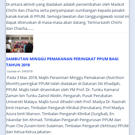
Di antara aktiviti yang diadakan adalah persembahan oleh Maskot
Chichi dan Chacha serta penyampaian sumbangan kepada pesakit
kanak-kanak di PPUM. Semoga lawatan dan tanggungjawab sosial ini
dapat diteruskan di masa-masa akan datang. Terima kasih Chichi
dan Chacha.......
SAMBUTAN MINGGU PEMAKANAN PERINGKAT PPUM BAGI
TAHUN 2018
Update on: 3/4/2018
Pada 3 Mac 2018, Majlis Perasmian Minggu Pemakanan (Nutrition
Month) peringkat PPUM telah diadakan di Dataran Siti Khadijah,
PPUM. Majlis telah dirasmikan oleh YM Prof. Dr. Tunku Kamarul
Zaman bin Tunku Zainol Abidin, Pengarah, Pusat Perubatan
Universiti Malaya. Majlis turut dihadiri oleh Prof. Madya Dr. Nazirah
binti Hasnan, Timbalan Pengarah Klinikal (Perubatan), Prof Madya
Azura binti Mansor, Timbalan Pengarah Klinikal (Surgikal), En.
Iskandar bin Ahmad, Timbalan Pengarah Pengurusan PPUM dan
Puan Che Zuraini binti Sulaiman, Timbalan Pengarah (Ikhtisas) PPUM
dan Ketua-Ketua Jabatan.