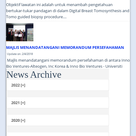
Objektif lawatan ini adalah untuk menambah pengetahuan
bertukar-tukar pandagan di dalam Digital Breast Tomosynthesis and
Tomo guided biopsy procedure....
MAJLIS MENANDATANGANI MEMORANDUM PERSEFAHAMAN
Update on: 2/4/2018
Majlis menandatangani memorandum persefahaman di antara Inno
Bio Ventures-Alteogen, Inc Korea & Inno Bio Ventures - Universiti
News Archive
Malaya...
2022 [+]
October
2021 [+]
November
October
2020 [+]
July
February
June