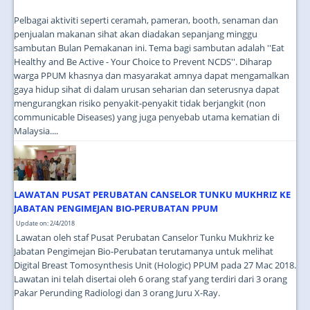
Pelbagai aktiviti seperti ceramah, pameran, booth, senaman dan
penjualan makanan sihat akan diadakan sepanjang minggu
sambutan Bulan Pemakanan ini. Tema bagi sambutan adalah ''Eat
Healthy and Be Active - Your Choice to Prevent NCDS''. Diharap
warga PPUM khasnya dan masyarakat amnya dapat mengamalkan
gaya hidup sihat di dalam urusan seharian dan seterusnya dapat
mengurangkan risiko penyakit-penyakit tidak berjangkit (non
communicable Diseases) yang juga penyebab utama kematian di
Malaysia....
LAWATAN PUSAT PERUBATAN CANSELOR TUNKU MUKHRIZ KE
JABATAN PENGIMEJAN BIO-PERUBATAN PPUM
Update on: 2/4/2018
Lawatan oleh staf Pusat Perubatan Canselor Tunku Mukhriz ke
Jabatan Pengimejan Bio-Perubatan terutamanya untuk melihat
Digital Breast Tomosynthesis Unit (Hologic) PPUM pada 27 Mac 2018.
Lawatan ini telah disertai oleh 6 orang staf yang terdiri dari 3 orang
Pakar Perunding Radiologi dan 3 orang Juru X-Ray.