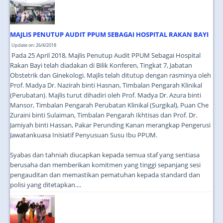
JOIN US
CONTACT US
MAJLIS PENUTUP AUDIT PPUM SEBAGAI HOSPITAL RAKAN BAYI
MAPS & LOCATION
Update on: 26/4/2018
Pada 25 April 2018, Majlis Penutup Audit PPUM Sebagai Hospital
SSO
Rakan Bayi telah diadakan di Bilik Konferen, Tingkat 7, Jabatan
Obstetrik dan Ginekologi. Majlis telah ditutup dengan rasminya oleh
Prof. Madya Dr. Nazirah binti Hasnan, Timbalan Pengarah Klinikal
(Perubatan). Majlis turut dihadiri oleh Prof. Madya Dr. Azura binti
Mansor, Timbalan Pengarah Perubatan Klinikal (Surgikal), Puan Che
Zuraini binti Sulaiman, Timbalan Pengarah Ikhtisas dan Prof. Dr.
Jamiyah binti Hassan, Pakar Perunding Kanan merangkap Pengerusi
Jawatankuasa Inisiatif Penyusuan Susu Ibu PPUM.
Syabas dan tahniah diucapkan kepada semua staf yang sentiasa
berusaha dan memberikan komitmen yang tinggi sepanjang sesi
pengauditan dan memastikan pematuhan kepada standard dan
polisi yang ditetapkan....