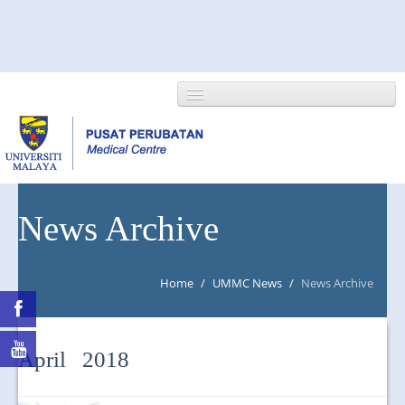
HOME
News Archive
ABOUT US
Home
/
UMMC News
/
News Archive
NEWS/EVENTS
RESEARCH
April 2018
DEPARTMENT