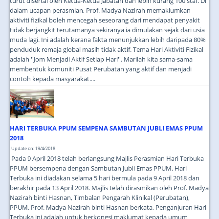
turut disertai oleh Ketua-Ketua Jabatan dan lebih kurang 100 staf. Di
dalam ucapan perasmian, Prof. Madya Nazirah memaklumkan
aktiviti fizikal boleh mencegah seseorang dari mendapat penyakit
tidak berjangkit terutamanya sekiranya ia dimulakan sejak dari usia
muda lagi. Ini adalah kerana fakta menunjukkan lebih daripada 80%
penduduk remaja global masih tidak aktif. Tema Hari Aktiviti Fizikal
adalah ''Jom Menjadi Aktif Setiap Hari''. Marilah kita sama-sama
membentuk komuniti Pusat Perubatan yang aktif dan menjadi
contoh kepada masyarakat....
HARI TERBUKA PPUM SEMPENA SAMBUTAN JUBLI EMAS PPUM
2018
Update on: 19/4/2018
Pada 9 April 2018 telah berlangsung Majlis Perasmian Hari Terbuka
PPUM bersempena dengan Sambutan Jubli Emas PPUM. Hari
Terbuka ini diadakan selama 5 hari bermula pada 9 April 2018 dan
berakhir pada 13 April 2018. Majlis telah dirasmikan oleh Prof. Madya
Nazirah binti Hasnan, Timbalan Pengarah Klinikal (Perubatan),
PPUM. Prof. Madya Nazirah binti Hasnan berkata, Penganjuran Hari
Terbuka ini adalah untuk berkongsi maklumat kepada umum