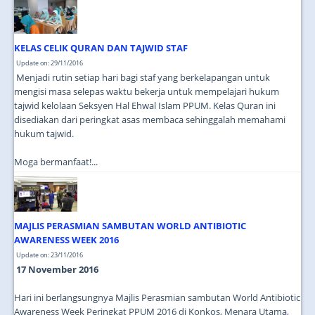
JOIN US
CONTACT US
KELAS CELIK QURAN DAN TAJWID STAF
MAPS & LOCATION
Update on: 29/11/2016
Menjadi rutin setiap hari bagi staf yang berkelapangan untuk
SSO
mengisi masa selepas waktu bekerja untuk mempelajari hukum
tajwid kelolaan Seksyen Hal Ehwal Islam PPUM. Kelas Quran ini
disediakan dari peringkat asas membaca sehinggalah memahami
hukum tajwid.
Moga bermanfaat!...
MAJLIS PERASMIAN SAMBUTAN WORLD ANTIBIOTIC
AWARENESS WEEK 2016
Update on: 23/11/2016
17 November 2016
Hari ini berlangsungnya Majlis Perasmian sambutan World Antibiotic
Awareness Week Peringkat PPUM 2016 di Konkos, Menara Utama,