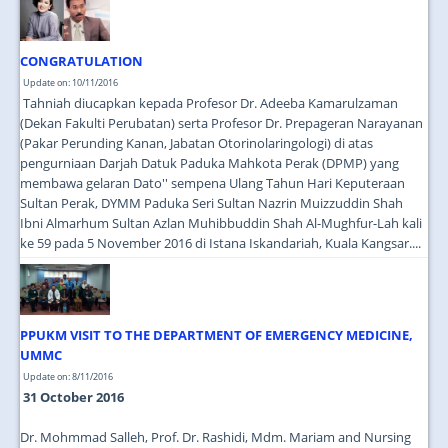
CONGRATULATION
Update on: 10/11/2016
Tahniah diucapkan kepada Profesor Dr. Adeeba Kamarulzaman
(Dekan Fakulti Perubatan) serta Profesor Dr. Prepageran Narayanan
(Pakar Perunding Kanan, Jabatan Otorinolaringologi) di atas
pengurniaan Darjah Datuk Paduka Mahkota Perak (DPMP) yang
membawa gelaran Dato'' sempena Ulang Tahun Hari Keputeraan
Sultan Perak, DYMM Paduka Seri Sultan Nazrin Muizzuddin Shah
Ibni Almarhum Sultan Azlan Muhibbuddin Shah Al-Mughfur-Lah kali
ke 59 pada 5 November 2016 di Istana Iskandariah, Kuala Kangsar.
...
PPUKM VISIT TO THE DEPARTMENT OF EMERGENCY MEDICINE,
UMMC
Update on: 8/11/2016
31 October 2016
Dr. Mohmmad Salleh, Prof. Dr. Rashidi, Mdm. Mariam and Nursing