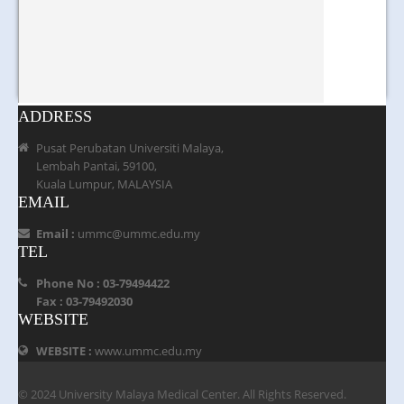
ADDRESS
Pusat Perubatan Universiti Malaya,
Lembah Pantai, 59100,
Kuala Lumpur, MALAYSIA
EMAIL
Email :
ummc@ummc.edu.my
TEL
Phone No : 03-79494422
Fax : 03-79492030
WEBSITE
WEBSITE :
www.ummc.edu.my
© 2024 University Malaya Medical Center. All Rights Reserved.