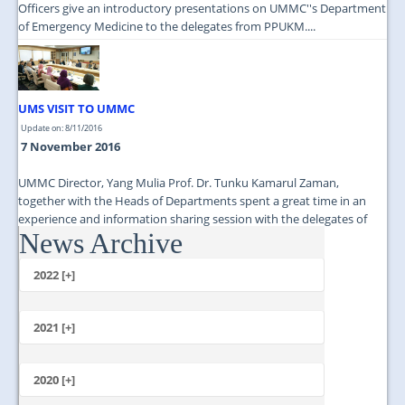
Officers give an introductory presentations on UMMC''s Department
of Emergency Medicine to the delegates from PPUKM....
UMS VISIT TO UMMC
Update on: 8/11/2016
7 November 2016
UMMC Director, Yang Mulia Prof. Dr. Tunku Kamarul Zaman,
together with the Heads of Departments spent a great time in an
experience and information sharing session with the delegates of
News Archive
UMS....
2022 [+]
October
2021 [+]
November
October
2020 [+]
July