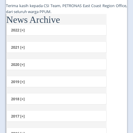
Terima kasih kepada CSI Team, PETRONAS East Coast Region Office,
dari seluruh warga PPUM.
News Archive
...
2022 [+]
October
2021 [+]
November
October
2020 [+]
July
February
June
January
2019 [+]
December
November
2018 [+]
October
December
September
November
2017 [+]
August
October
July
December
September
June