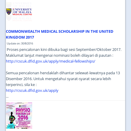
JOIN US
CONTACT US
MAPS & LOCATION
COMMONWEALTH MEDICAL SCHOLARSHIP IN THE UNITED
SSO
KINGDOM 2017
Update on: 30/8/2016
Proses pencalonan kini dibuka bagi sesi September/Oktober 2017.
Maklumat lanjut mengenai nominasi boleh dilayari di pautan :
http://cscuk.dfid.gov.uk/apply/medical-fellowships/
Semua pencalonan hendaklah dihantar selewat-lewatnya pada 13
Disember 2016. Untuk mengetahui syarat-syarat secara lebih
terperinci, sila ke :
http://cscuk.dfid.gov.uk/apply
...