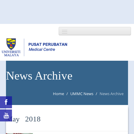
HOME
News Archive
ABOUT US
Home
/
UMMC News
/
News Archive
NEWS/EVENTS
RESEARCH
May 2018
DEPARTMENT