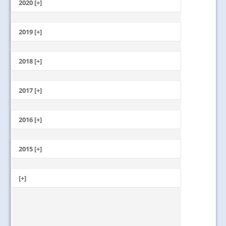
October
2020 [+]
July
February
June
January
2019 [+]
December
November
2018 [+]
October
December
September
November
2017 [+]
August
October
July
December
September
June
November
2016 [+]
August
May
October
July
April
December
September
June
March
November
2015 [+]
August
May
February
October
July
April
January
November
September
June
March
October
[+]
August
May
February
September
July
April
January
May
June
March
May
February
April
January