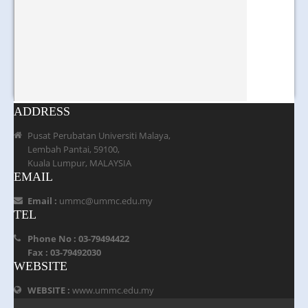
ADDRESS
Pusat Perubatan Universiti Malaya,
Lembah Pantai, 59100,
Kuala Lumpur, MALAYSIA
EMAIL
Email :
ummc@ummc.edu.my
TEL
Phone No : 03-79494422
Fax : 03-79492030
WEBSITE
WEBSITE :
www.ummc.edu.my