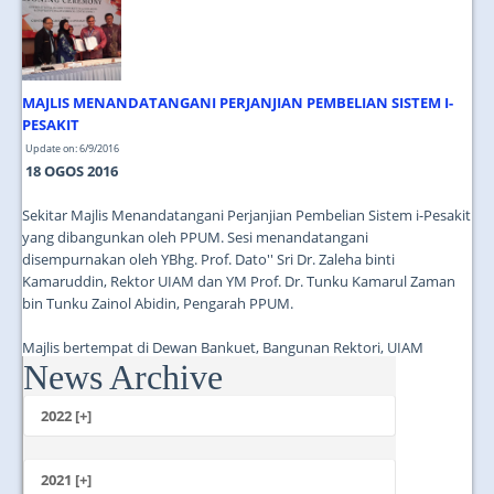
MAJLIS MENANDATANGANI PERJANJIAN PEMBELIAN SISTEM I-
PESAKIT
Update on: 6/9/2016
18 OGOS 2016
Sekitar Majlis Menandatangani Perjanjian Pembelian Sistem i-Pesakit
yang dibangunkan oleh PPUM. Sesi menandatangani
disempurnakan oleh YBhg. Prof. Dato'' Sri Dr. Zaleha binti
Kamaruddin, Rektor UIAM dan YM Prof. Dr. Tunku Kamarul Zaman
bin Tunku Zainol Abidin, Pengarah PPUM.
Majlis bertempat di Dewan Bankuet, Bangunan Rektori, UIAM
News Archive
Gombak....
2022 [+]
October
2021 [+]