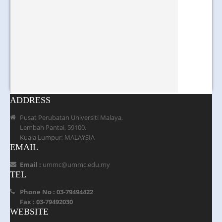
ADDRESS
Pusat Perubatan Universiti Malaya,
Lembah Pantai, 59100,
Kuala Lumpur, MALAYSIA
EMAIL
Email :
ummc@ummc.edu.my
TEL
Phone No : 03-79494422
Fax : 03-79492030
WEBSITE