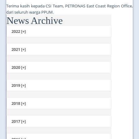
Terima kasih kepada CSI Team, PETRONAS East Coast Region Office,
dari seluruh warga PPUM.
News Archive
...
2022 [+]
October
2021 [+]
November
October
2020 [+]
July
February
June
January
2019 [+]
December
November
2018 [+]
October
December
September
November
2017 [+]
August
October
July
December
September
June