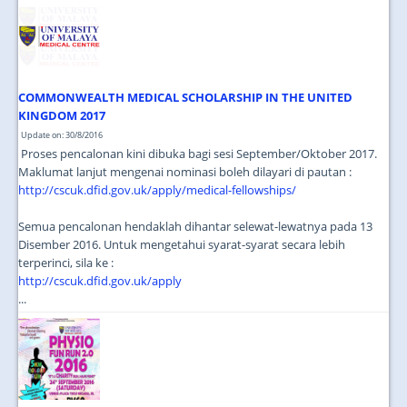
JOIN US
CONTACT US
MAPS & LOCATION
COMMONWEALTH MEDICAL SCHOLARSHIP IN THE UNITED
SSO
KINGDOM 2017
Update on: 30/8/2016
Proses pencalonan kini dibuka bagi sesi September/Oktober 2017.
Maklumat lanjut mengenai nominasi boleh dilayari di pautan :
http://cscuk.dfid.gov.uk/apply/medical-fellowships/
Semua pencalonan hendaklah dihantar selewat-lewatnya pada 13
Disember 2016. Untuk mengetahui syarat-syarat secara lebih
terperinci, sila ke :
http://cscuk.dfid.gov.uk/apply
...