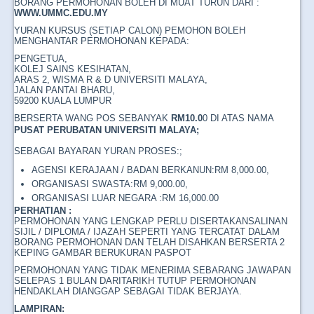
BORANG PERMOHONAN BOLEH DI MUAT TURUN DARI :
WWW.UMMC.EDU.MY
YURAN KURSUS (SETIAP CALON) PEMOHON BOLEH
MENGHANTAR PERMOHONAN KEPADA:
PENGETUA,
KOLEJ SAINS KESIHATAN,
ARAS 2, WISMA R & D UNIVERSITI MALAYA,
JALAN PANTAI BHARU,
59200 KUALA LUMPUR
BERSERTA WANG POS SEBANYAK
RM10.0
0 DI ATAS NAMA
PUSAT PERUBATAN UNIVERSITI MALAYA
;
SEBAGAI BAYARAN YURAN PROSES:;
AGENSI KERAJAAN / BADAN BERKANUN:RM 8,000.00,
ORGANISASI SWASTA:RM 9,000.00,
ORGANISASI LUAR NEGARA :RM 16,000.00
PERHATIAN :
PERMOHONAN YANG LENGKAP PERLU DISERTAKANSALINAN
SIJIL / DIPLOMA / IJAZAH SEPERTI YANG TERCATAT DALAM
BORANG PERMOHONAN DAN TELAH DISAHKAN BERSERTA 2
KEPING GAMBAR BERUKURAN PASPOT
PERMOHONAN YANG TIDAK MENERIMA SEBARANG JAWAPAN
SELEPAS 1 BULAN DARITARIKH TUTUP PERMOHONAN
HENDAKLAH DIANGGAP SEBAGAI TIDAK BERJAYA.
LAMPIRAN: