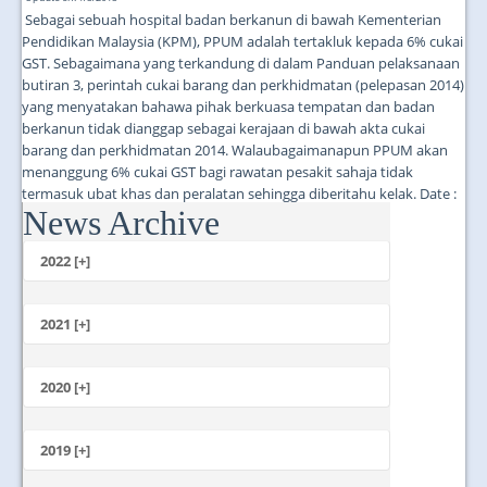
Sebagai sebuah hospital badan berkanun di bawah Kementerian
Pendidikan Malaysia (KPM), PPUM adalah tertakluk kepada 6% cukai
GST. Sebagaimana yang terkandung di dalam Panduan pelaksanaan
butiran 3, perintah cukai barang dan perkhidmatan (pelepasan 2014)
yang menyatakan bahawa pihak berkuasa tempatan dan badan
berkanun tidak dianggap sebagai kerajaan di bawah akta cukai
barang dan perkhidmatan 2014. Walaubagaimanapun PPUM akan
menanggung 6% cukai GST bagi rawatan pesakit sahaja tidak
termasuk ubat khas dan peralatan sehingga diberitahu kelak. Date :
News Archive
23-04-2015...
2022 [+]
October
2021 [+]
November
October
2020 [+]
July
February
June
January
2019 [+]