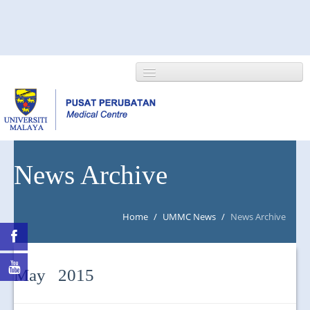
HOME
News Archive
ABOUT US
Home
/
UMMC News
/
News Archive
NEWS/EVENTS
RESEARCH
May 2015
DEPARTMENT