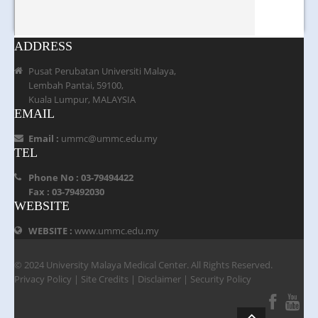
ADDRESS
Pusat Perubatan Universiti Malaya,
Lembah Pantai, 59100,
Kuala Lumpur, MALAYSIA
EMAIL
Email :
ummc@ummc.edu.my
TEL
Phone No : 03-79494422
Fax : 03-79492030
WEBSITE
WEBSITE :
www.ummc.edu.my
© 2024 University Malaya Medical Center. All Rights Reserved.
Privacy Policy
|
Site Credits
|
Disclaimer
|
Security Policy