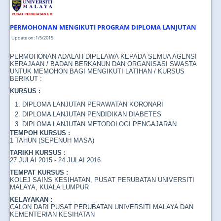
JOIN US
CONTACT US
PERMOHONAN MENGIKUTI PROGRAM DIPLOMA LANJUTAN
Update on: 1/5/2015
MAPS & LOCATION
PERMOHONAN ADALAH DIPELAWA KEPADA SEMUA AGENSI
SSO
KERAJAAN / BADAN BERKANUN DAN ORGANISASI SWASTA
UNTUK MEMOHON BAGI MENGIKUTI LATIHAN / KURSUS
BERIKUT :
KURSUS :
DIPLOMA LANJUTAN PERAWATAN KORONARI
DIPLOMA LANJUTAN PENDIDIKAN DIABETES
DIPLOMA LANJUTAN METODOLOGI PENGAJARAN
TEMPOH KURSUS :
1 TAHUN (SEPENUH MASA)
TARIKH KURSUS :
27 JULAI 2015 - 24 JULAI 2016
TEMPAT KURSUS :
KOLEJ SAINS KESIHATAN, PUSAT PERUBATAN UNIVERSITI
MALAYA, KUALA LUMPUR
KELAYAKAN :
CALON DARI PUSAT PERUBATAN UNIVERSITI MALAYA DAN
KEMENTERIAN KESIHATAN