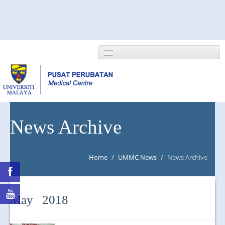
HOME
News Archive
ABOUT US
Home
/
UMMC News
/
News Archive
NEWS/EVENTS
RESEARCH
May 2018
DEPARTMENT