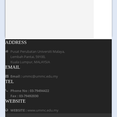
ADDRESS
Pusat Perubatan Universiti Malaya,
Lembah Pantai, 59100,
Kuala Lumpur, MALAYSIA
EMAIL
Email :
ummc@ummc.edu.my
TEL
Phone No : 03-79494422
Fax : 03-79492030
WEBSITE
WEBSITE :
www.ummc.edu.my