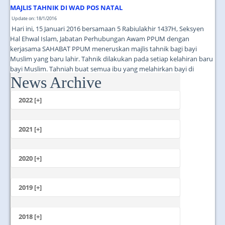
MAJLIS TAHNIK DI WAD POS NATAL
Update on: 18/1/2016
Hari ini, 15 Januari 2016 bersamaan 5 Rabiulakhir 1437H, Seksyen
Hal Ehwal Islam, Jabatan Perhubungan Awam PPUM dengan
kerjasama SAHABAT PPUM meneruskan majlis tahnik bagi bayi
Muslim yang baru lahir. Tahnik dilakukan pada setiap kelahiran baru
bayi Muslim. Tahniah buat semua ibu yang melahirkan bayi di
News Archive
PPUM. Semoga anak-anak anda membesar dengan sihat dan ceria!...
2022 [+]
October
2021 [+]
November
October
2020 [+]
July
February
June
January
2019 [+]
December
November
2018 [+]