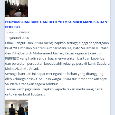
JOIN US
CONTACT US
PENYAMPAIAN BANTUAN OLEH YBTM SUMBER MANUSIA DAN
MAPS & LOCATION
PERKESO
SSO
Update on: 20/1/2016
19 Januari 2016
Pihak Pengurusan PPUM mengucapkan setinggi-tinggi penghargaan
buat YB Timbalan Menteri Sumber Manusia, Dato Sri Ismail Muttalib
dan YBhg Dato Dr Mohammed Azman, Ketua Pegawai Eksekutif
PERKESO yang hadir sendiri bagi menyerahkan bantuan keperluan
dan peralatan perubatan kepada ahli keluarga pesakit kami, Saudara
Mohd Aizat Md Arsad.
Semoga bantuan ini dapat meringankan beban yang ditanggung
oleh keluarga pesakit. Seluruh warga PPUM turut mendoakan agar
Saudara Aizat akan segera sembuh.
Terima kasih juga kami ucapkan kepada rakan media yang hadir
untuk membuat liputan....