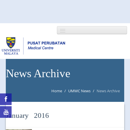
HOME
News Archive
ABOUT US
Home
/
UMMC News
/
News Archive
NEWS/EVENTS
RESEARCH
January 2016
DEPARTMENT