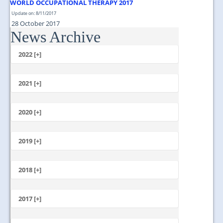
WORLD OCCUPATIONAL THERAPY 2017
Update on: 8/11/2017
28 October 2017
News Archive
Taman Rekreasi Bukit Jalil...
2022 [+]
October
2021 [+]
November
October
2020 [+]
July
February
June
January
2019 [+]
December
November
2018 [+]
October
December
September
November
2017 [+]
August
October
July
December
September
June