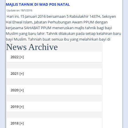
MAJLIS TAHNIK DI WAD POS NATAL
Update on: 18/1/2016
Hari ini, 15 Januari 2016 bersamaan 5 Rabiulakhir 1437H, Seksyen
Hal Ehwal Islam, Jabatan Perhubungan Awam PPUM dengan
kerjasama SAHABAT PPUM meneruskan majlis tahnik bagi bayi
Muslim yang baru lahir. Tahnik dilakukan pada setiap kelahiran baru
bayi Muslim. Tahniah buat semua ibu yang melahirkan bayi di
News Archive
PPUM. Semoga anak-anak anda membesar dengan sihat dan ceria!...
2022 [+]
October
2021 [+]
November
October
2020 [+]
July
February
June
January
2019 [+]
December
November
2018 [+]