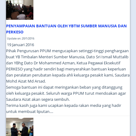
JOIN US
CONTACT US
PENYAMPAIAN BANTUAN OLEH YBTM SUMBER MANUSIA DAN
MAPS & LOCATION
PERKESO
SSO
Update on: 20/1/2016
19 Januari 2016
Pihak Pengurusan PPUM mengucapkan setinggi-tinggi penghargaan
buat YB Timbalan Menteri Sumber Manusia, Dato Sri Ismail Muttalib
dan YBhg Dato Dr Mohammed Azman, Ketua Pegawai Eksekutif
PERKESO yang hadir sendiri bagi menyerahkan bantuan keperluan
dan peralatan perubatan kepada ahli keluarga pesakit kami, Saudara
Mohd Aizat Md Arsad.
Semoga bantuan ini dapat meringankan beban yang ditanggung
oleh keluarga pesakit. Seluruh warga PPUM turut mendoakan agar
Saudara Aizat akan segera sembuh.
Terima kasih juga kami ucapkan kepada rakan media yang hadir
untuk membuat liputan....