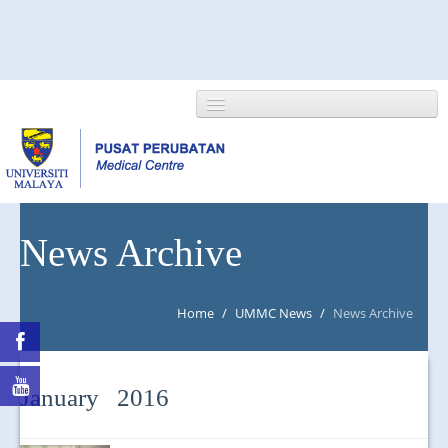
HOME
News Archive
ABOUT US
Home
/
UMMC News
/
News Archive
NEWS/EVENTS
RESEARCH
January 2016
DEPARTMENT