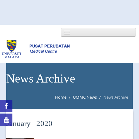
HOME
News Archive
ABOUT US
Home
/
UMMC News
/
News Archive
NEWS/EVENTS
RESEARCH
January 2020
DEPARTMENT