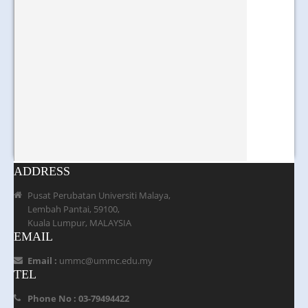
ADDRESS
Pusat Perubatan Universiti Malaya,
Lembah Pantai, 59100,
Kuala Lumpur, MALAYSIA
EMAIL
Email :
ummc@ummc.edu.my
TEL
Phone No : 03-79494422