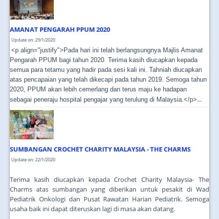
JOIN US
CONTACT US
AMANAT PENGARAH PPUM 2020
Update on: 29/1/2020
MAPS & LOCATION
<p align="justify">Pada hari ini telah berlangsungnya Majlis Amanat
Pengarah PPUM bagi tahun 2020. Terima kasih diucapkan kepada
SSO
semua para tetamu yang hadir pada sesi kali ini. Tahniah diucapkan
atas pencapaian yang telah dikecapi pada tahun 2019. Semoga tahun
2020, PPUM akan lebih cemerlang dan terus maju ke hadapan
...
sebagai peneraju hospital pengajar yang terulung di Malaysia.</p>
SUMBANGAN CROCHET CHARITY MALAYSIA - THE CHARMS
Update on: 22/1/2020
Terima kasih diucapkan kepada Crochet Charity Malaysia- The
Charms atas sumbangan yang diberikan untuk pesakit di Wad
Pediatrik Onkologi dan Pusat Rawatan Harian Pediatrik. Semoga
usaha baik ini dapat diteruskan lagi di masa akan datang.