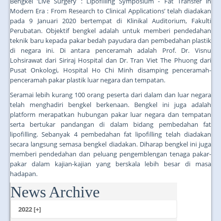
Bengkel ‘Live Surgery : Lipofilling Symposium - Fat Transfer in
Modern Era : From Research to Clinical Applications’ telah diadakan
pada 9 Januari 2020 bertempat di Klinikal Auditorium, Fakulti
Perubatan. Objektif bengkel adalah untuk memberi pendedahan
teknik baru kepada pakar bedah payudara dan pembedahan plastik
di negara ini. Di antara penceramah adalah Prof. Dr. Visnu
Lohsirawat dari Siriraj Hospital dan Dr. Tran Viet The Phuong dari
Pusat Onkologi, Hospital Ho Chi Minh disamping penceramah-
penceramah pakar plastik luar negara dan tempatan.
Seramai lebih kurang 100 orang peserta dari dalam dan luar negara
telah menghadiri bengkel berkenaan. Bengkel ini juga adalah
platform merapatkan hubungan pakar luar negara dan tempatan
serta bertukar pandangan di dalam bidang pembedahan fat
lipofilling. Sebanyak 4 pembedahan fat lipofilling telah diadakan
secara langsung semasa bengkel diadakan. Diharap bengkel ini juga
memberi pendedahan dan peluang pengemblengan tenaga pakar-
pakar dalam kajian-kajian yang berskala lebih besar di masa
hadapan.
News Archive
...
2022 [+]