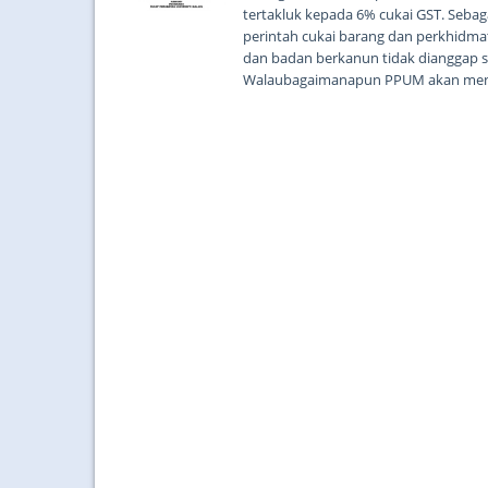
tertakluk kepada 6% cukai GST. Seba
perintah cukai barang dan perkhidm
dan badan berkanun tidak dianggap s
Walaubagaimanapun PPUM akan menang
khas dan peralatan sehingga diberitahu