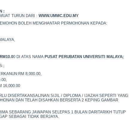
 :
MUAT TURUN DARI :
WWW.UMMC.EDU.MY
 PEMOHON BOLEH MENGHANTAR PERMOHONAN KEPADA:
 MALAYA,
RM10.0
0 DI ATAS NAMA 
PUSAT PERUBATAN UNIVERSITI MALAYA
;
:;
RKANUN:RM 8,000.00,
.00,
 16,000.00
 DISERTAKANSALINAN SIJIL / DIPLOMA / IJAZAH SEPERTI YANG
HONAN DAN TELAH DISAHKAN BERSERTA 2 KEPING GAMBAR
IMA SEBARANG JAWAPAN SELEPAS 1 BULAN DARITARIKH TUTUP
AP SEBAGAI TIDAK BERJAYA.