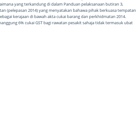
gaimana yang terkandung di dalam Panduan pelaksanaan butiran 3,
atan (pelepasan 2014) yang menyatakan bahawa pihak berkuasa tempatan
ebagai kerajaan di bawah akta cukai barang dan perkhidmatan 2014.
gung 6% cukai GST bagi rawatan pesakit sahaja tidak termasuk ubat
 kelak. Date : 23-04-2015...