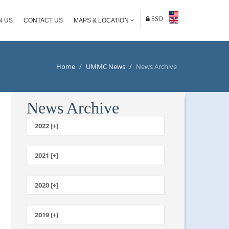
SSO
N US
CONTACT US
MAPS & LOCATION
Home
/
UMMC News
/
News Archive
News Archive
2022 [+]
October
2021 [+]
November
October
2020 [+]
July
February
June
January
2019 [+]