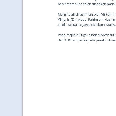
berkemampuan telah diadakan pada 31
Majlis telah dirasmikan oleh YB Fahmi 
YBhg. Ir. (Dr.) Abdul Rahim bin Hashim
Jusoh, Ketua Pegawai Eksekutif Majli
Pada majlis ini juga, pihak MAIWP t
dan 150 hamper kepada pesakit di wa
pesakit di PPUM terutamanya menjelang