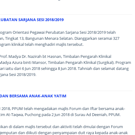
UBATAN SARJANA SESI 2018/2019
rogram Orientasi Pegawai Perubatan Sarjana Sesi 2018/2019 telah
an, Tingkat 13, Bangunan Menara Selatan. Dianggarkan seramai 327
gram klinikal telah menghadiri majlis tersebut.
 Prof. Madya Dr. Nazirah bt Hasnan, Timbalan Pengarah Klinikal
 Madya Azura binti Mansor, Timbalan Pengarah Klinikal (Surgikal). Program
ari iaitu dari 6 Jun 2018 sehingga 8 Jun 2018. Tahniah dan selamat datang
ana Sesi 2018/2019.
DAN BERSAMA ANAK-ANAK YATIM
018, PPUM telah mengadakan majlis Forum dan Iftar bersama anak-
im At-Taqwa, Puchong pada 2 Jun 2018 di Surau Ad Deeniah, PPUM.
ikan di dalam majlis tersebut dan aktiviti telah dmulai dengan Forum
jemputan dan diikuti dengan penyampaian duit raya kepada anak-anak