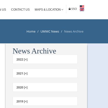
SSO
N US
CONTACT US
MAPS & LOCATION
Home
/
UMMC News
/
News Archive
News Archive
2022 [+]
October
2021 [+]
November
October
2020 [+]
July
February
June
January
2019 [+]