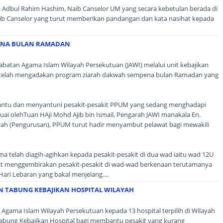
(Dr.) Adbul Rahim Hashim, Naib Canselor UM yang secara kebetulan berada di
ib Canselor yang turut memberikan pandangan dan kata nasihat kepada
ENA BULAN RAMADAN
 Jabatan Agama Islam Wilayah Persekutuan (JAWI) melalui unit kebajikan
 telah mengadakan program ziarah dakwah sempena bulan Ramadan yang
ntu dan menyantuni pesakit-pesakit PPUM yang sedang menghadapi
etuai olehTuan HAji Mohd Ajib bin Ismail, Pengarah JAWI manakala En.
rah (Pengurusan), PPUM turut hadir menyambut pelawat bagi mewakili
 telah diagih-agihkan kepada pesakit-pesakit di dua wad iaitu wad 12U
at menggembirakan pesakit-pesakit di wad-wad berkenaan terutamanya
ri Lebaran yang bakal menjelang....
 TABUNG KEBAJIKAN HOSPITAL WILAYAH
gama Islam Wilayah Persekutuan kepada 13 hospital terpilih di Wilayah
abung Kebajikan Hospital bagi membantu pesakit yang kurang