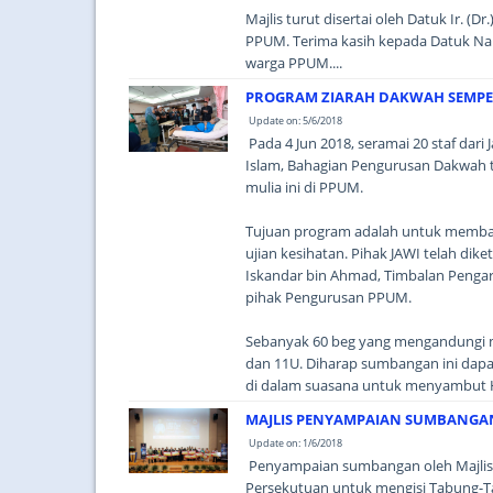
Majlis turut disertai oleh Datuk Ir. 
PPUM. Terima kasih kepada Datuk Na
warga PPUM....
PROGRAM ZIARAH DAKWAH SEMP
Update on: 5/6/2018
Pada 4 Jun 2018, seramai 20 staf dari
Islam, Bahagian Pengurusan Dakwah
mulia ini di PPUM.
Tujuan program adalah untuk memba
ujian kesihatan. Pihak JAWI telah dik
Iskandar bin Ahmad, Timbalan Penga
pihak Pengurusan PPUM.
Sebanyak 60 beg yang mengandungi ma
dan 11U. Diharap sumbangan ini dap
di dalam suasana untuk menyambut Ha
MAJLIS PENYAMPAIAN SUMBANGAN
Update on: 1/6/2018
Penyampaian sumbangan oleh Majlis A
Persekutuan untuk mengisi Tabung-T