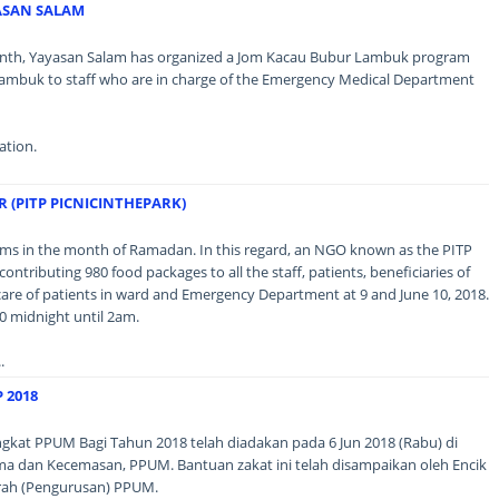
ASAN SALAM
, Yayasan Salam has organized a Jom Kacau Bubur Lambuk program
p lambuk to staff who are in charge of the Emergency Medical Department
ation.
 (PITP PICNICINTHEPARK)
alms in the month of Ramadan. In this regard, an NGO known as the PITP
ntributing 980 food packages to all the staff, patients, beneficiaries of
care of patients in ward and Emergency Department at 9 and June 10, 2018.
00 midnight until 2am.
.
 2018
gkat PPUM Bagi Tahun 2018 telah diadakan pada 6 Jun 2018 (Rabu) di
a dan Kecemasan, PPUM. Bantuan zakat ini telah disampaikan oleh Encik
rah (Pengurusan) PPUM.