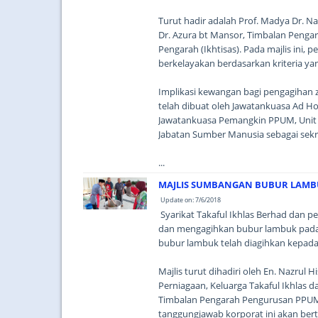
Turut hadir adalah Prof. Madya Dr. Na
Dr. Azura bt Mansor, Timbalan Pengara
Pengarah (Ikhtisas). Pada majlis ini, 
berkelayakan berdasarkan kriteria y
Implikasi kewangan bagi pengagihan z
telah dibuat oleh Jawatankuasa Ad 
Jawatankuasa Pemangkin PPUM, Unit 
Jabatan Sumber Manusia sebagai sekre
...
MAJLIS SUMBANGAN BUBUR LAM
Update on: 7/6/2018
Syarikat Takaful Ikhlas Berhad dan
dan mengagihkan bubur lambuk pada 6
bubur lambuk telah diagihkan kepada 
Majlis turut dihadiri oleh En. Nazru
Perniagaan, Keluarga Takaful Ikhlas 
Timbalan Pengarah Pengurusan PPUM. T
tanggungjawab korporat ini akan ber