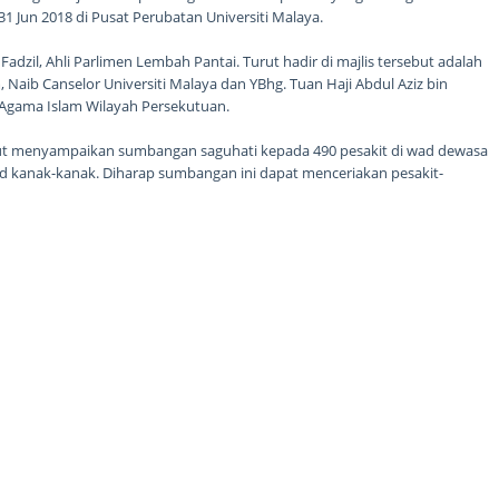
 Jun 2018 di Pusat Perubatan Universiti Malaya.
Fadzil, Ahli Parlimen Lembah Pantai. Turut hadir di majlis tersebut adalah
, Naib Canselor Universiti Malaya dan YBhg. Tuan Haji Abdul Aziz bin
s Agama Islam Wilayah Persekutuan.
urut menyampaikan sumbangan saguhati kepada 490 pesakit di wad dewasa
d kanak-kanak. Diharap sumbangan ini dapat menceriakan pesakit-
 hari lebaran yang bakal menjelang tiba tidak lama lagi....