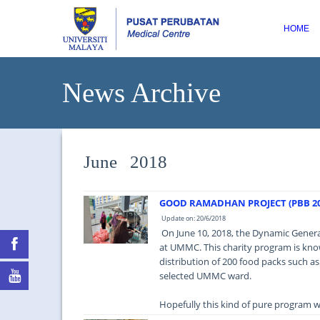
HOME
News Archive
June 2018
GOOD RAMADHAN PROJECT (PBB 20
Update on: 20/6/2018
On June 10, 2018, the Dynamic Generat
at UMMC. This charity program is know
distribution of 200 food packs such as 
selected UMMC ward.
Hopefully this kind of pure program wil