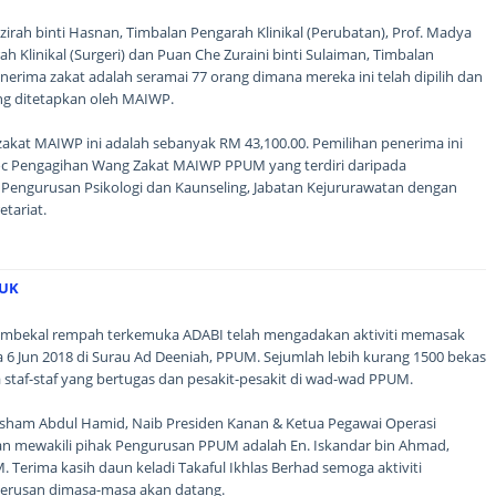
zirah binti Hasnan, Timbalan Pengarah Klinikal (Perubatan), Prof. Madya
h Klinikal (Surgeri) dan Puan Che Zuraini binti Sulaiman, Timbalan
penerima zakat adalah seramai 77 orang dimana mereka ini telah dipilih dan
ang ditetapkan oleh MAIWP.
akat MAIWP ini adalah sebanyak RM 43,100.00. Pemilihan penerima ini
Hoc Pengagihan Wang Zakat MAIWP PPUM yang terdiri daripada
Pengurusan Psikologi dan Kaunseling, Jabatan Kejururawatan dengan
tariat.
BUK
 pembekal rempah terkemuka ADABI telah mengadakan aktiviti memasak
 Jun 2018 di Surau Ad Deeniah, PPUM. Sejumlah lebih kurang 1500 bekas
staf-staf yang bertugas dan pesakit-pesakit di wad-wad PPUM.
l Hisham Abdul Hamid, Naib Presiden Kanan & Ketua Pegawai Operasi
dan mewakili pihak Pengurusan PPUM adalah En. Iskandar bin Ahmad,
erima kasih daun keladi Takaful Ikhlas Berhad semoga aktiviti
terusan dimasa-masa akan datang.