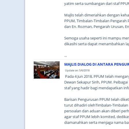
yatim serta sumbangan dari staf PP
Majlis telah dimeriahkan dengan keha
PPUM, Timbalan-Timbalan Pengarah P
dan En. Rozman, Pengarah Urusan, En
Semoga usaha seperti ini mampu men
dikasihi serta dapat menambahkan lag
...
MAJLIS DIALOG DI ANTARA PENGUR
Update on: 5/6/2018
Pada 4 Jun 2018, PPUM telah menganju
Dewan Sekapur Sirih, PPUM. Pelbagai
staf yang hadir bagi mendapatkan in
Barisan Pengurusan PPUM telah diket
turut dihadiri olehTimbalan-Timbalan
persoalan dan aduan akan diberi perh
agar staf PPUM lebih komited, dedik
diamanahkan serta menjaga nama ba