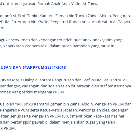
UM untuk pengurusan Rumah Anak-Anak Yatim At-Taqwa.
diran YM. Prof. Tunku Kamarul Zaman bin Tunku Zainol Abidin, Pengarah,
PUM, En. Amran bin Khalid, Pengerusi Runah Anak-Anak Yatim At-Taqwa
zo.
gukir senyuman dan kenangan terindah buat anak-anak yatim yang
i keberkatan kita semua di dalam bulan Ramadan yang mulia ini.
USAN DAN STAF PPUM SESI 1/2018
rkan Majlis Dialog di antara Pengurusan dan Staf PPUM Sesi 1/2018 di
 pandangan, cadangan dan soalan telah diutarakan oleh staf terutamanya
formasi yang terkini mengenai PPUM.
uai oleh YM Tunku Kamarul Zaman bin Zainal Abidin, Pengarah PPUM dan
 Pengarah PPUM serta Ketua-Ketua Jabatan. Perkongsian idea, cadangan,
atian serius serta Pengarah PPUM turut menitipkan kata-kata nasihat
asi dan bertanggungjawab di dalam menjalankan tugas yang telah
ik PPUM.