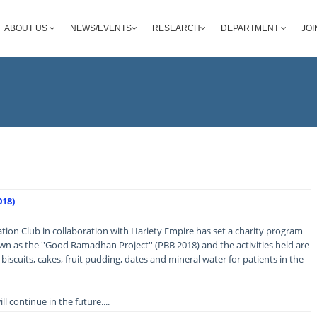
ABOUT US
NEWS/EVENTS
RESEARCH
DEPARTMENT
JOI
18)
ion Club in collaboration with Hariety Empire has set a charity program
n as the ''Good Ramadhan Project'' (PBB 2018) and the activities held are
biscuits, cakes, fruit pudding, dates and mineral water for patients in the
l continue in the future....