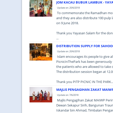
JOM KACAU BUBUR LAMBUK - YAY
Update on: 20/6/2018
To commemorate the Ramadhan month
and they are also distribute 100 pul
on 9 June 2018.
Thank you Yayasan Salam for the don
...
DISTRIBUTION SUPPLY FOR SAHOOR
Update on: 20/6/2018
Islam encourages its people to give 
PicnicInThePark has been generously co
the patients who are allowed to take 
The distribution session began at 12.
Thank you PITP PICNIC IN THE PARK...
MAJLIS PENGAGIHAN ZAKAT MAIWP
Update on: 7/6/2018
Majlis Pengagihan Zakat MAIWP Perin
Dewan Sekapur Sirih, Bangunan Traum
Iskandar bin Ahmad, Timbalan Penga