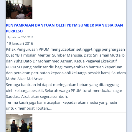
JOIN US
CONTACT US
PENYAMPAIAN BANTUAN OLEH YBTM SUMBER MANUSIA DAN
MAPS & LOCATION
PERKESO
SSO
Update on: 20/1/2016
19 Januari 2016
Pihak Pengurusan PPUM mengucapkan setinggi-tinggi penghargaan
buat YB Timbalan Menteri Sumber Manusia, Dato Sri Ismail Muttalib
dan YBhg Dato Dr Mohammed Azman, Ketua Pegawai Eksekutif
PERKESO yang hadir sendiri bagi menyerahkan bantuan keperluan
dan peralatan perubatan kepada ahli keluarga pesakit kami, Saudara
Mohd Aizat Md Arsad.
Semoga bantuan ini dapat meringankan beban yang ditanggung
oleh keluarga pesakit. Seluruh warga PPUM turut mendoakan agar
Saudara Aizat akan segera sembuh.
Terima kasih juga kami ucapkan kepada rakan media yang hadir
untuk membuat liputan....