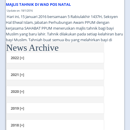
MAJLIS TAHNIK DI WAD POS NATAL
Update on: 18/1/2016
Hari ini, 15 Januari 2016 bersamaan 5 Rabiulakhir 1437H, Seksyen
Hal Ehwal Islam, Jabatan Perhubungan Awam PPUM dengan
kerjasama SAHABAT PPUM meneruskan majlis tahnik bagi bayi
Muslim yang baru lahir. Tahnik dilakukan pada setiap kelahiran baru
bayi Muslim. Tahniah buat semua ibu yang melahirkan bayi di
News Archive
PPUM. Semoga anak-anak anda membesar dengan sihat dan ceria!...
2022 [+]
October
2021 [+]
November
October
2020 [+]
July
February
June
January
2019 [+]
December
November
2018 [+]