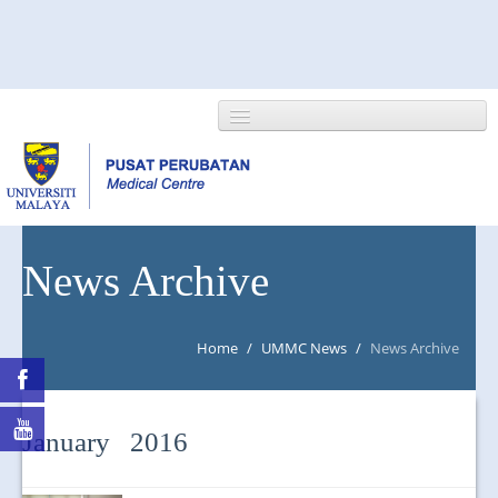
HOME
News Archive
ABOUT US
Home
/
UMMC News
/
News Archive
NEWS/EVENTS
RESEARCH
January 2016
DEPARTMENT