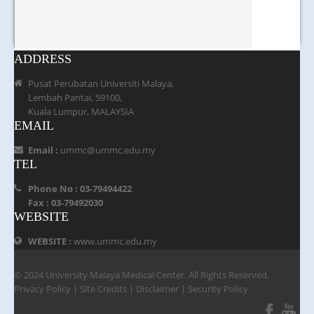
ADDRESS
Pusat Perubatan Universiti Malaya,
Lembah Pantai, 59100,
Kuala Lumpur, MALAYSIA
EMAIL
Email :
ummc@ummc.edu.my
TEL
Phone No : 03-79494422
Fax : 03-79492030
WEBSITE
WEBSITE :
www.ummc.edu.my
© 2024 University Malaya Medical Center. All Rights Reserved.
Privacy Policy
|
Site Credits
|
Disclaimer
|
Security Policy