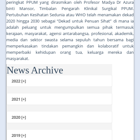
peringkat PPUM yang dirasmikan oleh Profesor Madya Dr Azura
binti Mansor, Timbalan Pengarah Klinikal Surgikal PPUM.
Pertubuhan Kesihatan Sedunia atau WHO telah menamakan dekad
2020 hingga 2030 sebagai “Dekad untuk Penuan Sihat” di mana ia
adalah peluang untuk mengumpulkan semua pihak termasuk
kerajaan, masyarakat, agensi antarabangsa, profesional, akademik,
media dan sektor swasta selama sepuluh tahun bersama bagi
memperkasakan tindakan pemangkin dan kolaboratif untuk
memperbaiki kehidupan orang tua, keluarga mereka dan
masyarakat.
News Archive
...
2022 [+]
October
2021 [+]
November
October
2020 [+]
July
February
June
January
2019 [+]