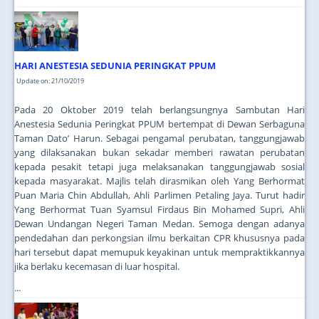
HARI ANESTESIA SEDUNIA PERINGKAT PPUM
Update on: 21/10/2019
Pada 20 Oktober 2019 telah berlangsungnya Sambutan Hari
Anestesia Sedunia Peringkat PPUM bertempat di Dewan Serbaguna
Taman Dato’ Harun. Sebagai pengamal perubatan, tanggungjawab
yang dilaksanakan bukan sekadar memberi rawatan perubatan
kepada pesakit tetapi juga melaksanakan tanggungjawab sosial
kepada masyarakat. Majlis telah dirasmikan oleh Yang Berhormat
Puan Maria Chin Abdullah, Ahli Parlimen Petaling Jaya. Turut hadir
Yang Berhormat Tuan Syamsul Firdaus Bin Mohamed Supri, Ahli
Dewan Undangan Negeri Taman Medan. Semoga dengan adanya
pendedahan dan perkongsian ilmu berkaitan CPR khususnya pada
hari tersebut dapat memupuk keyakinan untuk mempraktikkannya
jika berlaku kecemasan di luar hospital.
...