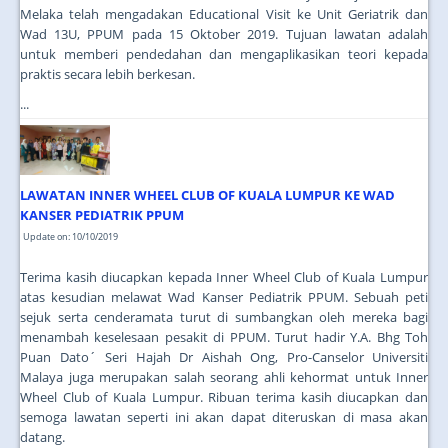
Melaka telah mengadakan Educational Visit ke Unit Geriatrik dan
Wad 13U, PPUM pada 15 Oktober 2019. Tujuan lawatan adalah
untuk memberi pendedahan dan mengaplikasikan teori kepada
praktis secara lebih berkesan.
...
LAWATAN INNER WHEEL CLUB OF KUALA LUMPUR KE WAD
KANSER PEDIATRIK PPUM
Update on: 10/10/2019
Terima kasih diucapkan kepada Inner Wheel Club of Kuala Lumpur
atas kesudian melawat Wad Kanser Pediatrik PPUM. Sebuah peti
sejuk serta cenderamata turut di sumbangkan oleh mereka bagi
menambah keselesaan pesakit di PPUM. Turut hadir Y.A. Bhg Toh
Puan Dato´ Seri Hajah Dr Aishah Ong, Pro-Canselor Universiti
Malaya juga merupakan salah seorang ahli kehormat untuk Inner
Wheel Club of Kuala Lumpur. Ribuan terima kasih diucapkan dan
semoga lawatan seperti ini akan dapat diteruskan di masa akan
datang.