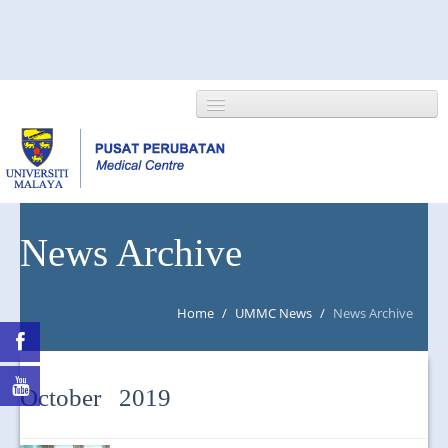
HOME
News Archive
ABOUT US
Home
/
UMMC News
/
News Archive
NEWS/EVENTS
RESEARCH
October 2019
DEPARTMENT