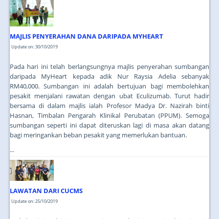
JOIN US
CONTACT US
MAJLIS PENYERAHAN DANA DARIPADA MYHEART
MAPS & LOCATION
Update on: 30/10/2019
SSO
Pada hari ini telah berlangsungnya majlis penyerahan sumbangan
daripada MyHeart kepada adik Nur Raysia Adelia sebanyak
RM40,000. Sumbangan ini adalah bertujuan bagi membolehkan
pesakit menjalani rawatan dengan ubat Eculizumab. Turut hadir
bersama di dalam majlis ialah Profesor Madya Dr. Nazirah binti
Hasnan, Timbalan Pengarah Klinikal Perubatan (PPUM). Semoga
sumbangan seperti ini dapat diteruskan lagi di masa akan datang
bagi meringankan beban pesakit yang memerlukan bantuan.
...
LAWATAN DARI CUCMS
Update on: 25/10/2019