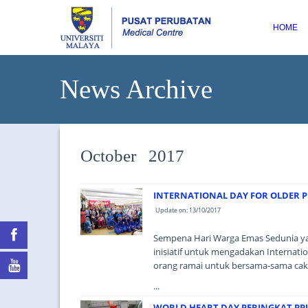
HOME
News Archive
October 2017
INTERNATIONAL DAY FOR OLDER 
Update on: 13/10/2017
Sempena Hari Warga Emas Sedunia ya
inisiatif untuk mengadakan Internati
orang ramai untuk bersama-sama cakn
...
WORLD HEART DAY PERINGKAT PP