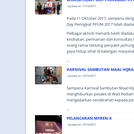
Update on: 11/10/2017
Pada 11 Oktober 2017, sempena deng
Day Peringkat PPUM 2017 telah diadaka
Pelbagai aktiviti menarik telah dia
kesihatan, permainan dan konsultasi
orang ramai tentang penyakit jantu
gaya hidup sihat di kalangan masyara
...
KARNIVAL SAMBUTAN MAAL HIJRAH
Update on: 10/10/2017
Sempena Karnival Sambutan Maal Hi
menghiburkan pesakit di Wad Pediatr
mengedarkan cenderahati kepada pes
...
PELANCARAN MYREN-X
Update on: 10/10/2017