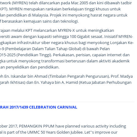
twork (MYREN) telah dilancarkan pada Mac 2005 dan kini dibawah tadbir
(KPT). MYREN merupakan rankaian berkelajuan tinggi khusus untuk
an pendidikan di Malaysia. Projek ini menyokong hasrat negara untuk
berasaskan kemajuan sains dan teknologi.
Kerajaan melalui KPT melancarkan MYREN-X untuk meningkatkan
versiti awam dengan kapasiti sehingga 100 Gigabit sesaat. Inisiatif MYREN-
engkapkan infrastruktur siber negara khusus bagi menyokong Lonjakan Ke-
e-9 (Pembelajaran Dalam Talian Tahap Global) di bawah Pelan
-2025 (Pendidikan Tinggi). Perkakasan, perisian, capaian internet dan
ka untuk menyokong transformasi berterusan dalam aktiviti akademik
n penyelidikan dan pendidikan.
 oleh En. Iskandar bin Ahmad (Timbalan Pengarah Pengurusan), Prof. Madya
garah Ikhtisas) dan En. Yahaya bin A. Hamid (Ketua Jabatan Perhubungan
RAH 2017/1439 CELEBRATION CARNIVAL
tober 2017, PEMANGKIN PPUM have planned various activity including
val is part of the UMMC 50 Years Golden Jubilee. Let''s improve our