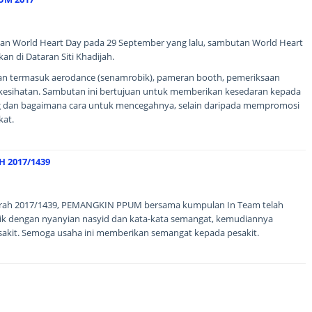
an World Heart Day pada 29 September yang lalu, sambutan World Heart
n di Dataran Siti Khadijah.
dakan termasuk aerodance (senamrobik), pameran booth, pemeriksaan
 kesihatan. Sambutan ini bertujuan untuk memberikan kesedaran kepada
ng dan bagaimana cara untuk mencegahnya, selain daripada mempromosi
kat.
 2017/1439
jrah 2017/1439, PEMANGKIN PPUM bersama kumpulan In Team telah
ik dengan nyanyian nasyid dan kata-kata semangat, kemudiannya
akit. Semoga usaha ini memberikan semangat kepada pesakit.