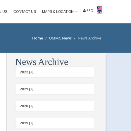
SSO
N US
CONTACT US
MAPS & LOCATION
Home
/
UMMC News
/
News Archive
News Archive
2022 [+]
October
2021 [+]
November
October
2020 [+]
July
February
June
January
2019 [+]