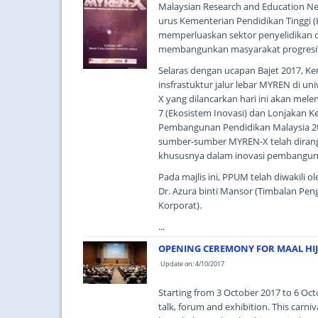
Malaysian Research and Education Ne
urus Kementerian Pendidikan Tinggi 
memperluaskan sektor penyelidikan d
membangunkan masyarakat progresif 
Selaras dengan ucapan Bajet 2017, 
insfrastuktur jalur lebar MYREN di uni
X yang dilancarkan hari ini akan mel
7 (Ekosistem Inovasi) dan Lonjakan K
Pembangunan Pendidikan Malaysia 2015
sumber-sumber MYREN-X telah dirang
khususnya dalam inovasi pembanguna
Pada majlis ini, PPUM telah diwakili
Dr. Azura binti Mansor (Timbalan Pen
Korporat).
...
OPENING CEREMONY FOR MAAL HIJ
Update on: 4/10/2017
Starting from 3 October 2017 to 6 Oc
talk, forum and exhibition. This carni