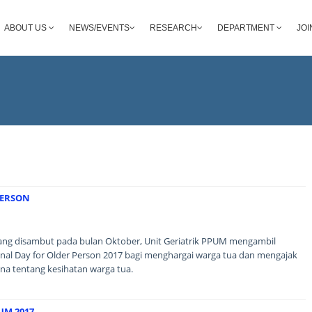
ABOUT US
NEWS/EVENTS
RESEARCH
DEPARTMENT
JOI
PERSON
ng disambut pada bulan Oktober, Unit Geriatrik PPUM mengambil
onal Day for Older Person 2017 bagi menghargai warga tua dan mengajak
a tentang kesihatan warga tua.
UM 2017