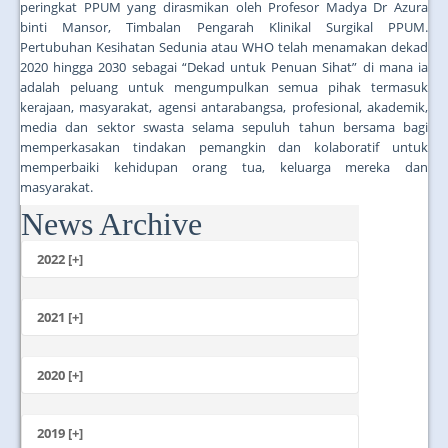
peringkat PPUM yang dirasmikan oleh Profesor Madya Dr Azura
binti Mansor, Timbalan Pengarah Klinikal Surgikal PPUM.
Pertubuhan Kesihatan Sedunia atau WHO telah menamakan dekad
2020 hingga 2030 sebagai “Dekad untuk Penuan Sihat” di mana ia
adalah peluang untuk mengumpulkan semua pihak termasuk
kerajaan, masyarakat, agensi antarabangsa, profesional, akademik,
media dan sektor swasta selama sepuluh tahun bersama bagi
memperkasakan tindakan pemangkin dan kolaboratif untuk
memperbaiki kehidupan orang tua, keluarga mereka dan
masyarakat.
News Archive
...
2022 [+]
October
2021 [+]
November
October
2020 [+]
July
February
June
January
2019 [+]