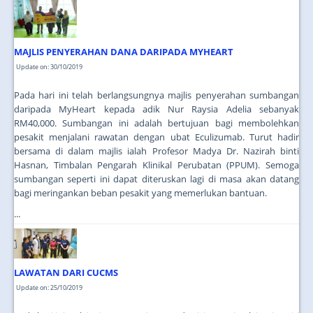
JOIN US
CONTACT US
MAJLIS PENYERAHAN DANA DARIPADA MYHEART
MAPS & LOCATION
Update on: 30/10/2019
SSO
Pada hari ini telah berlangsungnya majlis penyerahan sumbangan
daripada MyHeart kepada adik Nur Raysia Adelia sebanyak
RM40,000. Sumbangan ini adalah bertujuan bagi membolehkan
pesakit menjalani rawatan dengan ubat Eculizumab. Turut hadir
bersama di dalam majlis ialah Profesor Madya Dr. Nazirah binti
Hasnan, Timbalan Pengarah Klinikal Perubatan (PPUM). Semoga
sumbangan seperti ini dapat diteruskan lagi di masa akan datang
bagi meringankan beban pesakit yang memerlukan bantuan.
...
LAWATAN DARI CUCMS
Update on: 25/10/2019