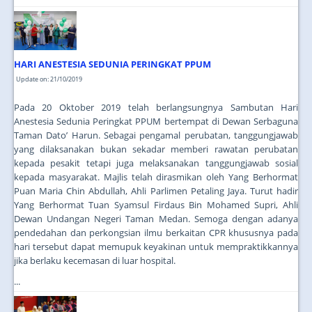
HARI ANESTESIA SEDUNIA PERINGKAT PPUM
Update on: 21/10/2019
Pada 20 Oktober 2019 telah berlangsungnya Sambutan Hari
Anestesia Sedunia Peringkat PPUM bertempat di Dewan Serbaguna
Taman Dato’ Harun. Sebagai pengamal perubatan, tanggungjawab
yang dilaksanakan bukan sekadar memberi rawatan perubatan
kepada pesakit tetapi juga melaksanakan tanggungjawab sosial
kepada masyarakat. Majlis telah dirasmikan oleh Yang Berhormat
Puan Maria Chin Abdullah, Ahli Parlimen Petaling Jaya. Turut hadir
Yang Berhormat Tuan Syamsul Firdaus Bin Mohamed Supri, Ahli
Dewan Undangan Negeri Taman Medan. Semoga dengan adanya
pendedahan dan perkongsian ilmu berkaitan CPR khususnya pada
hari tersebut dapat memupuk keyakinan untuk mempraktikkannya
jika berlaku kecemasan di luar hospital.
...