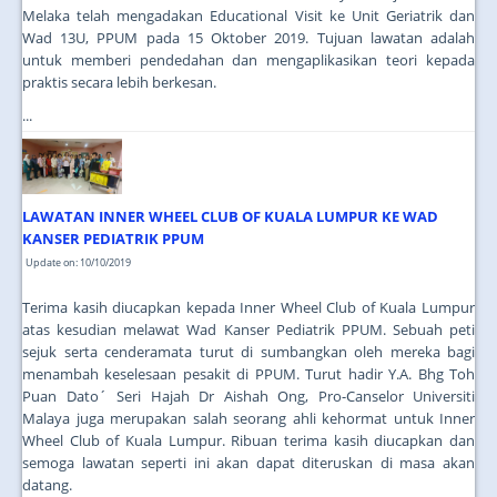
Melaka telah mengadakan Educational Visit ke Unit Geriatrik dan
Wad 13U, PPUM pada 15 Oktober 2019. Tujuan lawatan adalah
untuk memberi pendedahan dan mengaplikasikan teori kepada
praktis secara lebih berkesan.
...
LAWATAN INNER WHEEL CLUB OF KUALA LUMPUR KE WAD
KANSER PEDIATRIK PPUM
Update on: 10/10/2019
Terima kasih diucapkan kepada Inner Wheel Club of Kuala Lumpur
atas kesudian melawat Wad Kanser Pediatrik PPUM. Sebuah peti
sejuk serta cenderamata turut di sumbangkan oleh mereka bagi
menambah keselesaan pesakit di PPUM. Turut hadir Y.A. Bhg Toh
Puan Dato´ Seri Hajah Dr Aishah Ong, Pro-Canselor Universiti
Malaya juga merupakan salah seorang ahli kehormat untuk Inner
Wheel Club of Kuala Lumpur. Ribuan terima kasih diucapkan dan
semoga lawatan seperti ini akan dapat diteruskan di masa akan
datang.