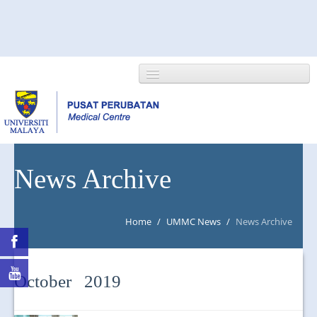
HOME
News Archive
ABOUT US
Home
/
UMMC News
/
News Archive
NEWS/EVENTS
RESEARCH
October 2019
DEPARTMENT