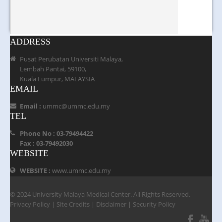
ADDRESS
Pusat Perubatan Universiti Malaya,
Lembah Pantai, 59100,
Kuala Lumpur, MALAYSIA
EMAIL
Email :
ummc@ummc.edu.my
TEL
Phone No : 03-79494422
Fax : 03-79492030
WEBSITE
WEBSITE :
www.ummc.edu.my
© 2024 University Malaya Medical Center. All Rights Reserved.
Privacy Policy
|
Site Credits
|
Disclaimer
|
Security Policy