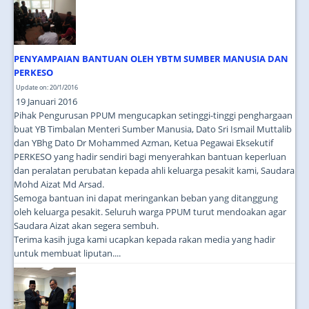
JOIN US
CONTACT US
PENYAMPAIAN BANTUAN OLEH YBTM SUMBER MANUSIA DAN
MAPS & LOCATION
PERKESO
SSO
Update on: 20/1/2016
19 Januari 2016
Pihak Pengurusan PPUM mengucapkan setinggi-tinggi penghargaan
buat YB Timbalan Menteri Sumber Manusia, Dato Sri Ismail Muttalib
dan YBhg Dato Dr Mohammed Azman, Ketua Pegawai Eksekutif
PERKESO yang hadir sendiri bagi menyerahkan bantuan keperluan
dan peralatan perubatan kepada ahli keluarga pesakit kami, Saudara
Mohd Aizat Md Arsad.
Semoga bantuan ini dapat meringankan beban yang ditanggung
oleh keluarga pesakit. Seluruh warga PPUM turut mendoakan agar
Saudara Aizat akan segera sembuh.
Terima kasih juga kami ucapkan kepada rakan media yang hadir
untuk membuat liputan....