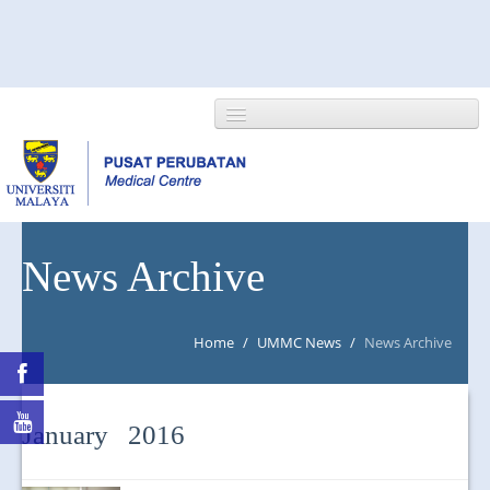
HOME
News Archive
ABOUT US
Home
/
UMMC News
/
News Archive
NEWS/EVENTS
RESEARCH
January 2016
DEPARTMENT