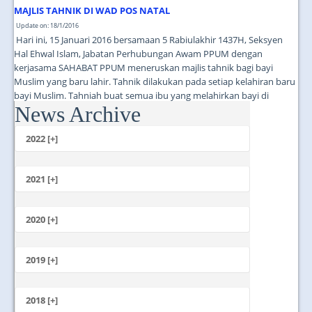
MAJLIS TAHNIK DI WAD POS NATAL
Update on: 18/1/2016
Hari ini, 15 Januari 2016 bersamaan 5 Rabiulakhir 1437H, Seksyen
Hal Ehwal Islam, Jabatan Perhubungan Awam PPUM dengan
kerjasama SAHABAT PPUM meneruskan majlis tahnik bagi bayi
Muslim yang baru lahir. Tahnik dilakukan pada setiap kelahiran baru
bayi Muslim. Tahniah buat semua ibu yang melahirkan bayi di
News Archive
PPUM. Semoga anak-anak anda membesar dengan sihat dan ceria!...
2022 [+]
October
2021 [+]
November
October
2020 [+]
July
February
June
January
2019 [+]
December
November
2018 [+]