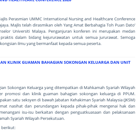
Majlis Perasmian UMMC International Nursing and Healthcare Conference
ajaya. Majlis telah dirasmikan oleh Yang Amat Berbahagia Toh Puan Dato’
anselor Universiti Malaya. Penganjuran konferen ini merupakan medan
 praktis dalam bidang kejururawatan untuk semua jururawat. Semoga
rkongsian ilmu yang bermanfaat kepada semua peserta.
AN KLINIK GUAMAN BAHAGIAN SOKONGAN KELUARGA DAN UNIT
ian Sokongan Keluarga yang ditempatkan di Mahkamah Syariah Wilayah
r promosi dan klinik guaman bahagian sokongan keluarga di PPUM.
pakan satu seksyen di bawah Jabatan Kehakiman Syariah Malaysia (JKSM)
dmat nasihat dan perundangan kepada pihak-pihak mengenai hak dan
menangani isu-isu berkaitan dengan penguatkuasaan dan pelaksanaan
amah Syariah Wilayah Persekutuan.
 berikut: