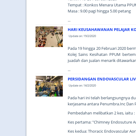
Tempat : Konkos Menara Utama PPU
Masa : 9.00 pagi hingga 5.00 petang
...
HARI KEUSAHAWANAN PELAJAR KO
Update on: 19/2/2020
Pada 19 hingga 20 Februari 2020 ber
Kolej Sains Kesihatan PPUM bertemp
juadah dan jualan menarik ditawarka
...
PERSIDANGAN ENDOVASCULAR LIVE
Update on: 14/2/2020
Pada hari ini telah berlangsungnya 
kerjasama antara Penumbra.Inc Dan P
Pembedahan melibatkan 2 kes, iaitu :
Kes pertama: "Chimney Endosuture Ane
Kes kedua: Thoracic Endovascular Aort