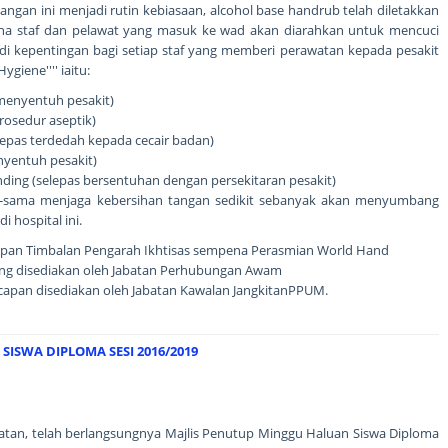
ngan ini menjadi rutin kebiasaan, alcohol base handrub telah diletakkan
ana staf dan pelawat yang masuk ke wad akan diarahkan untuk mencuci
di kepentingan bagi setiap staf yang memberi perawatan kepada pesakit
iene'''' iaitu:
 menyentuh pesakit)
rosedur aseptik)
elepas terdedah kepada cecair badan)
enyentuh pesakit)
unding (selepas bersentuhan dengan persekitaran pesakit)
-sama menjaga kebersihan tangan sedikit sebanyak akan menyumbang
 hospital ini.
apan Timbalan Pengarah Ikhtisas sempena Perasmian World Hand
ng disediakan oleh Jabatan Perhubungan Awam
capan disediakan oleh Jabatan Kawalan JangkitanPPUM.
ISWA DIPLOMA SESI 2016/2019
atan, telah berlangsungnya Majlis Penutup Minggu Haluan Siswa Diploma