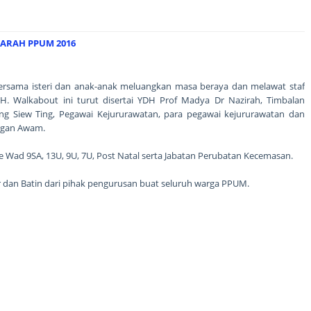
ARAH PPUM 2016
rsama isteri dan anak-anak meluangkan masa beraya dan melawat staf
H. Walkabout ini turut disertai YDH Prof Madya Dr Nazirah, Timbalan
ng Siew Ting, Pegawai Kejururawatan, para pegawai kejururawatan dan
ungan Awam.
 Wad 9SA, 13U, 9U, 7U, Post Natal serta Jabatan Perubatan Kecemasan.
hir dan Batin dari pihak pengurusan buat seluruh warga PPUM.