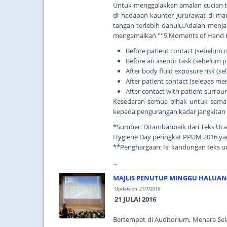
Untuk menggalakkan amalan cucian ta
di hadapan kaunter Jururawat di m
tangan terlebih dahulu.Adalah menja
mengamalkan ''''5 Moments of Hand Hyg
Before patient contact (sebelum
Before an aseptic task (sebelum p
After body fluid exposure risk (s
After patient contact (selepas m
After contact with patient surro
Kesedaran semua pihak untuk sama
kepada pengurangan kadar jangkitan di
*Sumber: Ditambahbaik dari Teks Uc
Hygiene Day peringkat PPUM 2016 ya
**Penghargaan: Isi kandungan teks u
...
MAJLIS PENUTUP MINGGU HALUAN S
Update on: 21/7/2016
21 JULAI 2016
Bertempat di Auditorium, Menara Sel