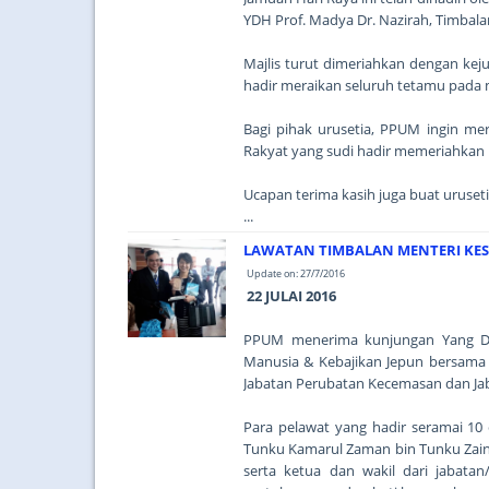
YDH Prof. Madya Dr. Nazirah, Timbala
Majlis turut dimeriahkan dengan kej
hadir meraikan seluruh tetamu pada 
Bagi pihak urusetia, PPUM ingin me
Rakyat yang sudi hadir memeriahkan m
Ucapan terima kasih juga buat uruset
...
LAWATAN TIMBALAN MENTERI KES
Update on: 27/7/2016
22 JULAI 2016
PPUM menerima kunjungan Yang Dih
Manusia & Kebajikan Jepun bersama d
Jabatan Perubatan Kecemasan dan Ja
Para pelawat yang hadir seramai 10 
Tunku Kamarul Zaman bin Tunku Zaino
serta ketua dan wakil dari jabatan