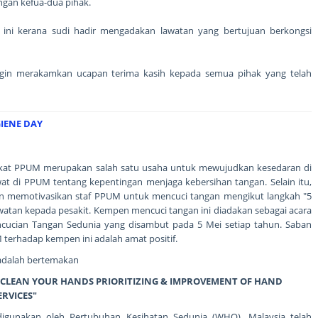
gan kefua-dua pihak.
n ini kerana sudi hadir mengadakan lawatan yang bertujuan berkongsi
gin merakamkan ucapan terima kasih kepada semua pihak yang telah
IENE DAY
kat PPUM merupakan salah satu usaha untuk mewujudkan kesedaran di
awat di PPUM tentang kepentingan menjaga kebersihan tangan. Selain itu,
uan memotivasikan staf PPUM untuk mencuci tangan mengikut langkah "5
atan kepada pesakit. Kempen mencuci tangan ini diadakan sebagai acara
cucian Tangan Sedunia yang disambut pada 5 Mei setiap tahun. Saban
M terhadap kempen ini adalah amat positif.
adalah bertemakan
S : CLEAN YOUR HANDS PRIORITIZING & IMPROVEMENT OF HAND
ERVICES"
gunakan oleh Pertubuhan Kesihatan Sedunia (WHO). Malaysia telah