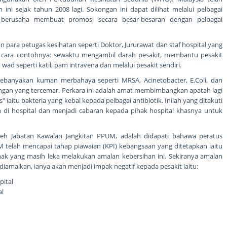
i sejak tahun 2008 lagi. Sokongan ini dapat dilihat melalui pelbagai
 berusaha membuat promosi secara besar-besaran dengan pelbagai
n para petugas kesihatan seperti Doktor, Jururawat dan staf hospital yang
ai cara contohnya: sewaktu mengambil darah pesakit, membantu pesakit
d seperti katil, pam intravena dan melalui pesakit sendiri.
banyakan kuman merbahaya seperti MRSA, Acinetobacter, E.Coli, dan
angan yang tercemar. Perkara ini adalah amat membimbangkan apatah lagi
 iaitu bakteria yang kebal kepada pelbagai antibiotik. Inilah yang ditakuti
 di hospital dan menjadi cabaran kepada pihak hospital khasnya untuk
eh Jabatan Kawalan Jangkitan PPUM, adalah didapati bahawa peratus
 telah mencapai tahap piawaian (KPI) kebangsaan yang ditetapkan iaitu
ak yang masih leka melakukan amalan kebersihan ini. Sekiranya amalan
diamalkan, ianya akan menjadi impak negatif kepada pesakit iaitu:
pital
al