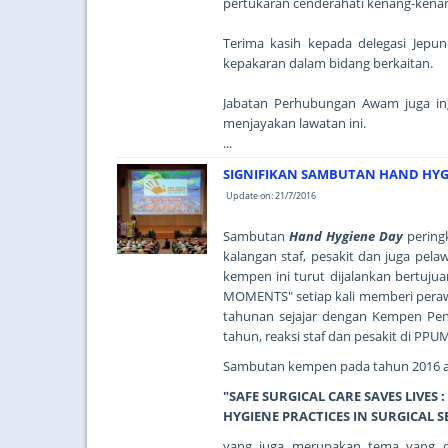
pertukaran cenderahati kenang-kenan
Terima kasih kepada delegasi Jepu
kepakaran dalam bidang berkaitan.
Jabatan Perhubungan Awam juga in
menjayakan lawatan ini.
...
SIGNIFIKAN SAMBUTAN HAND HYG
Update on: 21/7/2016
Sambutan
Hand Hygiene Day
pering
kalangan staf, pesakit dan juga pel
kempen ini turut dijalankan bertuj
MOMENTS" setiap kali memberi peraw
tahunan sejajar dengan Kempen Pen
tahun, reaksi staf dan pesakit di PPU
Sambutan kempen pada tahun 2016 
"SAFE SURGICAL CARE SAVES LIVE
HYGIENE PRACTICES IN SURGICAL S
yang juga merupakan tema yang di