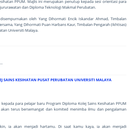
Kesihatan PPUM. Majlis ini merupakan penutup kepada sesi orientasi para
ejururawatan dan Diploma Teknologi Makmal Perubatan.
h disempurnakan oleh Yang Dihormati Encik Iskandar Ahmad, Timbalan
bersama, Yang Dihormati Puan Harbans Kaur, Timbalan Pengarah (Ikhtisas)
tan Universiti Malaya.
..
J SAINS KESIHATAN PUSAT PERUBATAN UNIVERSITI MALAYA
epada para pelajar baru Program Diploma Kolej Sains Kesihatan PPUM
ar akan terus bersemangat dan komited menimba ilmu dan pengalaman
skin, ia akan menjadi hartamu. Di saat kamu kaya, ia akan menjadi