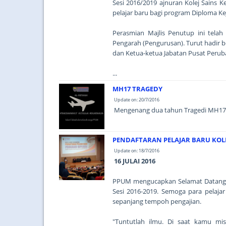
Sesi 2016/2019 ajnuran Kolej Sains 
pelajar baru bagi program Diploma K
Perasmian Majlis Penutup ini tela
Pengarah (Pengurusan). Turut hadir 
dan Ketua-ketua Jabatan Pusat Peruba
...
MH17 TRAGEDY
Update on: 20/7/2016
Mengenang dua tahun Tragedi MH17.
PENDAFTARAN PELAJAR BARU KOLE
Update on: 18/7/2016
16 JULAI 2016
PPUM mengucapkan Selamat Datang k
Sesi 2016-2019. Semoga para pelaj
sepanjang tempoh pengajian.
"Tuntutlah ilmu. Di saat kamu mi