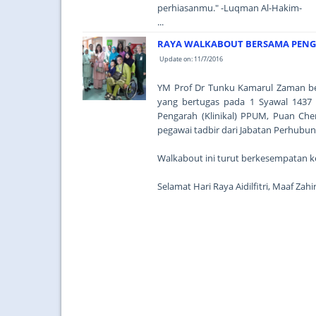
perhiasanmu." -Luqman Al-Hakim-
...
RAYA WALKABOUT BERSAMA PENG
Update on: 11/7/2016
YM Prof Dr Tunku Kamarul Zaman be
yang bertugas pada 1 Syawal 1437 
Pengarah (Klinikal) PPUM, Puan Che
pegawai tadbir dari Jabatan Perhub
Walkabout ini turut berkesempatan ke
Selamat Hari Raya Aidilfitri, Maaf Za
...