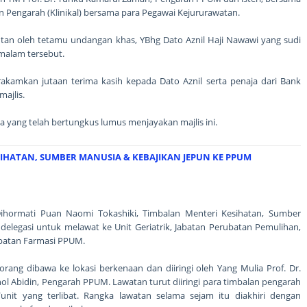
n Pengarah (Klinikal) bersama para Pegawai Kejururawatan.
utan oleh tetamu undangan khas, YBhg Dato Aznil Haji Nawawi yang sudi
malam tersebut.
rakamkan jutaan terima kasih kepada Dato Aznil serta penaja dari Bank
ajlis.
ia yang telah bertungkus lumus menjayakan majlis ini.
IHATAN, SUMBER MANUSIA & KEBAJIKAN JEPUN KE PPUM
ormati Puan Naomi Tokashiki, Timbalan Menteri Kesihatan, Sumber
elegasi untuk melawat ke Unit Geriatrik, Jabatan Perubatan Pemulihan,
batan Farmasi PPUM.
orang dibawa ke lokasi berkenaan dan diiringi oleh Yang Mulia Prof. Dr.
l Abidin, Pengarah PPUM. Lawatan turut diiringi para timbalan pengarah
/unit yang terlibat. Rangka lawatan selama sejam itu diakhiri dengan