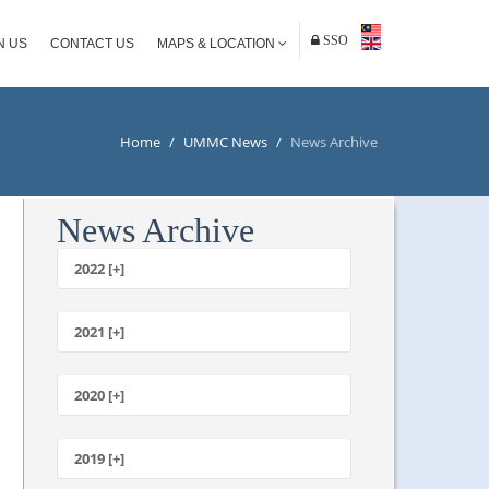
SSO
N US
CONTACT US
MAPS & LOCATION
Home
/
UMMC News
/
News Archive
News Archive
2022 [+]
October
2021 [+]
November
October
2020 [+]
July
February
June
January
2019 [+]