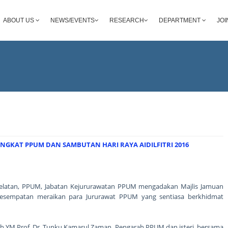
ABOUT US
NEWS/EVENTS
RESEARCH
DEPARTMENT
JOI
GKAT PPUM DAN SAMBUTAN HARI RAYA AIDILFITRI 2016
Selatan, PPUM, Jabatan Kejururawatan PPUM mengadakan Majlis Jamuan
esempatan meraikan para Jururawat PPUM yang sentiasa berkhidmat
oleh YM Prof. Dr. Tunku Kamarul Zaman, Pengarah PPUM dan isteri, bersama