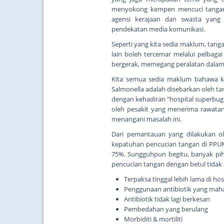
menyokong kempen mencuci tangan in
agensi kerajaan dan swasta yang
pendekatan media komunikasi.
Seperti yang kita sedia maklum, tanga
lain boleh tercemar melalui pelbag
bergerak, memegang peralatan dalam wa
Kita semua sedia maklum bahawa ke
Salmonella adalah disebarkan oleh t
dengan kehadiran "hospital superbugs"
oleh pesakit yang menerima rawatan
menangani masalah ini.
Dari pemantauan yang dilakukan ol
kepatuhan pencucian tangan di PPUM
75%. Sungguhpun begitu, banyak pih
pencucian tangan dengan betul tidak 
Terpaksa tinggal lebih lama di hos
Penggunaan antibiotik yang mah
Antibiotik tidak lagi berkesan
Pembedahan yang berulang
Morbiditi & mortiliti