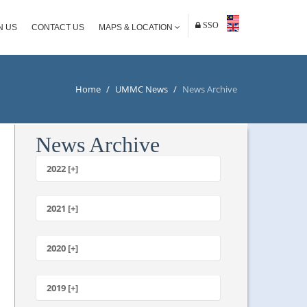
SSO
N US
CONTACT US
MAPS & LOCATION
Home
/
UMMC News
/
News Archive
News Archive
2022 [+]
October
2021 [+]
November
October
2020 [+]
July
February
June
January
2019 [+]