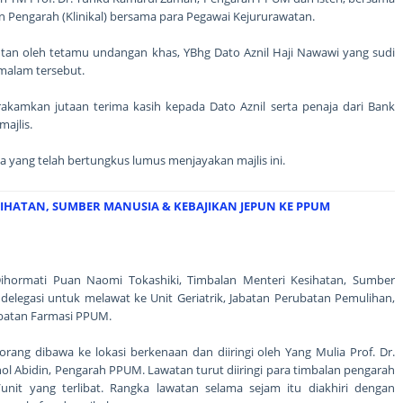
n Pengarah (Klinikal) bersama para Pegawai Kejururawatan.
utan oleh tetamu undangan khas, YBhg Dato Aznil Haji Nawawi yang sudi
malam tersebut.
rakamkan jutaan terima kasih kepada Dato Aznil serta penaja dari Bank
ajlis.
ia yang telah bertungkus lumus menjayakan majlis ini.
IHATAN, SUMBER MANUSIA & KEBAJIKAN JEPUN KE PPUM
ormati Puan Naomi Tokashiki, Timbalan Menteri Kesihatan, Sumber
elegasi untuk melawat ke Unit Geriatrik, Jabatan Perubatan Pemulihan,
batan Farmasi PPUM.
orang dibawa ke lokasi berkenaan dan diiringi oleh Yang Mulia Prof. Dr.
l Abidin, Pengarah PPUM. Lawatan turut diiringi para timbalan pengarah
/unit yang terlibat. Rangka lawatan selama sejam itu diakhiri dengan