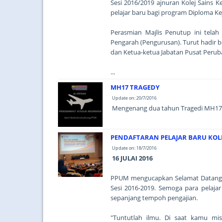
Sesi 2016/2019 ajnuran Kolej Sains 
pelajar baru bagi program Diploma K
Perasmian Majlis Penutup ini tela
Pengarah (Pengurusan). Turut hadir 
dan Ketua-ketua Jabatan Pusat Peruba
...
MH17 TRAGEDY
Update on: 20/7/2016
Mengenang dua tahun Tragedi MH17.
PENDAFTARAN PELAJAR BARU KOLE
Update on: 18/7/2016
16 JULAI 2016
PPUM mengucapkan Selamat Datang k
Sesi 2016-2019. Semoga para pelaj
sepanjang tempoh pengajian.
"Tuntutlah ilmu. Di saat kamu mi