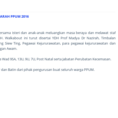
ARAH PPUM 2016
rsama isteri dan anak-anak meluangkan masa beraya dan melawat staf
H. Walkabout ini turut disertai YDH Prof Madya Dr Nazirah, Timbalan
ng Siew Ting, Pegawai Kejururawatan, para pegawai kejururawatan dan
ungan Awam.
 Wad 9SA, 13U, 9U, 7U, Post Natal serta Jabatan Perubatan Kecemasan.
hir dan Batin dari pihak pengurusan buat seluruh warga PPUM.