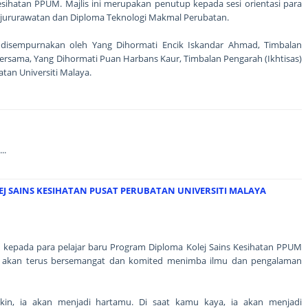
Kesihatan PPUM. Majlis ini merupakan penutup kepada sesi orientasi para
ejururawatan dan Diploma Teknologi Makmal Perubatan.
h disempurnakan oleh Yang Dihormati Encik Iskandar Ahmad, Timbalan
bersama, Yang Dihormati Puan Harbans Kaur, Timbalan Pengarah (Ikhtisas)
tan Universiti Malaya.
..
J SAINS KESIHATAN PUSAT PERUBATAN UNIVERSITI MALAYA
epada para pelajar baru Program Diploma Kolej Sains Kesihatan PPUM
ar akan terus bersemangat dan komited menimba ilmu dan pengalaman
skin, ia akan menjadi hartamu. Di saat kamu kaya, ia akan menjadi