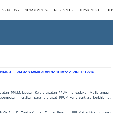
ABOUT US
NEWS/EVENTS
RESEARCH
DEPARTMENT
JOI
GKAT PPUM DAN SAMBUTAN HARI RAYA AIDILFITRI 2016
Selatan, PPUM, Jabatan Kejururawatan PPUM mengadakan Majlis Jamuan
esempatan meraikan para Jururawat PPUM yang sentiasa berkhidmat
oleh YM Prof. Dr. Tunku Kamarul Zaman, Pengarah PPUM dan isteri, bersama