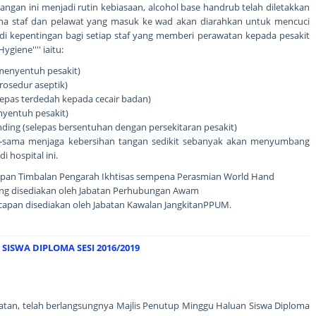
ngan ini menjadi rutin kebiasaan, alcohol base handrub telah diletakkan
ana staf dan pelawat yang masuk ke wad akan diarahkan untuk mencuci
di kepentingan bagi setiap staf yang memberi perawatan kepada pesakit
iene'''' iaitu:
 menyentuh pesakit)
rosedur aseptik)
elepas terdedah kepada cecair badan)
enyentuh pesakit)
unding (selepas bersentuhan dengan persekitaran pesakit)
-sama menjaga kebersihan tangan sedikit sebanyak akan menyumbang
 hospital ini.
apan Timbalan Pengarah Ikhtisas sempena Perasmian World Hand
ng disediakan oleh Jabatan Perhubungan Awam
capan disediakan oleh Jabatan Kawalan JangkitanPPUM.
ISWA DIPLOMA SESI 2016/2019
atan, telah berlangsungnya Majlis Penutup Minggu Haluan Siswa Diploma