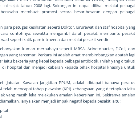
i sejak tahun 2008 lagi. Sokongan ini dapat dilihat melalui pelbagai
 berusaha membuat promosi secara besar-besaran dengan pelbagai
n para petugas kesihatan seperti Doktor, Jururawat dan staf hospital yang
ai cara contohnya: sewaktu mengambil darah pesakit, membantu pesakit
d seperti katil, pam intravena dan melalui pesakit sendiri.
banyakan kuman merbahaya seperti MRSA, Acinetobacter, E.Coli, dan
angan yang tercemar. Perkara ini adalah amat membimbangkan apatah lagi
 iaitu bakteria yang kebal kepada pelbagai antibiotik. Inilah yang ditakuti
 di hospital dan menjadi cabaran kepada pihak hospital khasnya untuk
eh Jabatan Kawalan Jangkitan PPUM, adalah didapati bahawa peratus
 telah mencapai tahap piawaian (KPI) kebangsaan yang ditetapkan iaitu
ak yang masih leka melakukan amalan kebersihan ini. Sekiranya amalan
diamalkan, ianya akan menjadi impak negatif kepada pesakit iaitu:
pital
al