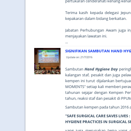
pertukaran cenderahati kenang-kenan
Terima kasih kepada delegasi Jepu
kepakaran dalam bidang berkaitan.
Jabatan Perhubungan Awam juga in
menjayakan lawatan ini.
...
SIGNIFIKAN SAMBUTAN HAND HYG
Update on: 21/7/2016
Sambutan
Hand Hygiene Day
pering
kalangan staf, pesakit dan juga pel
kempen ini turut dijalankan bertuj
MOMENTS" setiap kali memberi peraw
tahunan sejajar dengan Kempen Pen
tahun, reaksi staf dan pesakit di PPU
Sambutan kempen pada tahun 2016 
"SAFE SURGICAL CARE SAVES LIVE
HYGIENE PRACTICES IN SURGICAL S
yang juga merupakan tema yang di