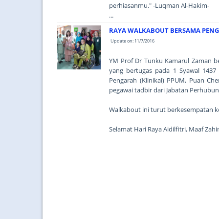
perhiasanmu." -Luqman Al-Hakim-
...
RAYA WALKABOUT BERSAMA PENG
Update on: 11/7/2016
YM Prof Dr Tunku Kamarul Zaman be
yang bertugas pada 1 Syawal 1437 
Pengarah (Klinikal) PPUM, Puan Che
pegawai tadbir dari Jabatan Perhub
Walkabout ini turut berkesempatan ke
Selamat Hari Raya Aidilfitri, Maaf Za
...