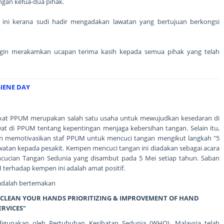
gan kefua-dua pihak.
n ini kerana sudi hadir mengadakan lawatan yang bertujuan berkongsi
gin merakamkan ucapan terima kasih kepada semua pihak yang telah
IENE DAY
kat PPUM merupakan salah satu usaha untuk mewujudkan kesedaran di
awat di PPUM tentang kepentingan menjaga kebersihan tangan. Selain itu,
uan memotivasikan staf PPUM untuk mencuci tangan mengikut langkah "5
atan kepada pesakit. Kempen mencuci tangan ini diadakan sebagai acara
cucian Tangan Sedunia yang disambut pada 5 Mei setiap tahun. Saban
M terhadap kempen ini adalah amat positif.
adalah bertemakan
S : CLEAN YOUR HANDS PRIORITIZING & IMPROVEMENT OF HAND
ERVICES"
gunakan oleh Pertubuhan Kesihatan Sedunia (WHO). Malaysia telah