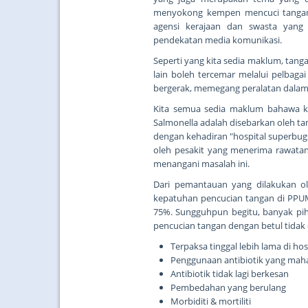
menyokong kempen mencuci tangan in
agensi kerajaan dan swasta yang
pendekatan media komunikasi.
Seperti yang kita sedia maklum, tanga
lain boleh tercemar melalui pelbag
bergerak, memegang peralatan dalam wa
Kita semua sedia maklum bahawa ke
Salmonella adalah disebarkan oleh t
dengan kehadiran "hospital superbugs"
oleh pesakit yang menerima rawatan
menangani masalah ini.
Dari pemantauan yang dilakukan ol
kepatuhan pencucian tangan di PPUM
75%. Sungguhpun begitu, banyak pih
pencucian tangan dengan betul tidak 
Terpaksa tinggal lebih lama di hos
Penggunaan antibiotik yang mah
Antibiotik tidak lagi berkesan
Pembedahan yang berulang
Morbiditi & mortiliti