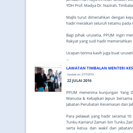
YDH Prof. Madya Dr. Nazirah, Timbala
Majlis turut dimeriahkan dengan kej
hadir meraikan seluruh tetamu pada 
Bagi pihak urusetia, PPUM ingin me
Rakyat yang sudi hadir memeriahkan m
Ucapan terima kasih juga buat uruset
...
LAWATAN TIMBALAN MENTERI KES
Update on: 27/7/2016
22 JULAI 2016
PPUM menerima kunjungan Yang Dih
Manusia & Kebajikan Jepun bersama d
Jabatan Perubatan Kecemasan dan Ja
Para pelawat yang hadir seramai 10 
Tunku Kamarul Zaman bin Tunku Zaino
serta ketua dan wakil dari jabatan