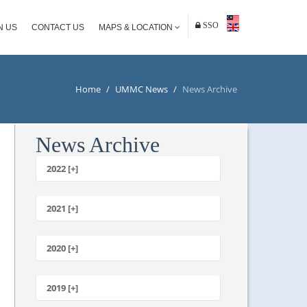
SSO
N US
CONTACT US
MAPS & LOCATION
Home
/
UMMC News
/
News Archive
News Archive
2022 [+]
October
2021 [+]
November
October
2020 [+]
July
February
June
January
2019 [+]