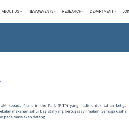
ABOUT US
NEWS/EVENTS
RESEARCH
DEPARTMENT
JOI
2
PUM kepada Picnic in the Park (PITP) yang hadir untuk tahun ketiga
alan makanan sahur bagi staf yang bertugas syif malam. Semoga usaha
san pada masa akan datang.