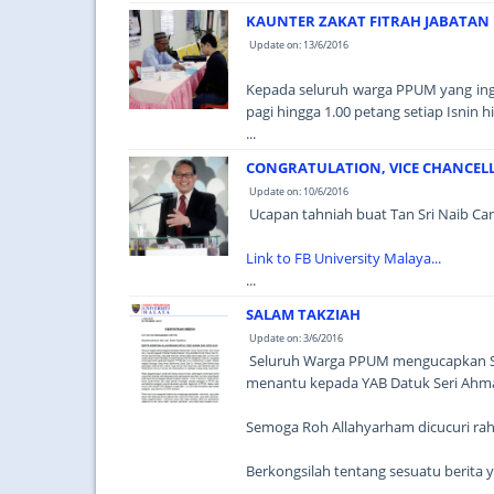
KAUNTER ZAKAT FITRAH JABATA
Update on: 13/6/2016
Kepada seluruh warga PPUM yang ingin
pagi hingga 1.00 petang setiap Isni
...
CONGRATULATION, VICE CHANCELL
Update on: 10/6/2016
Ucapan tahniah buat Tan Sri Naib Can
Link to FB University Malaya...
...
SALAM TAKZIAH
Update on: 3/6/2016
Seluruh Warga PPUM mengucapkan Sal
menantu kepada YAB Datuk Seri Ahma
Semoga Roh Allahyarham dicucuri r
Berkongsilah tentang sesuatu berita 