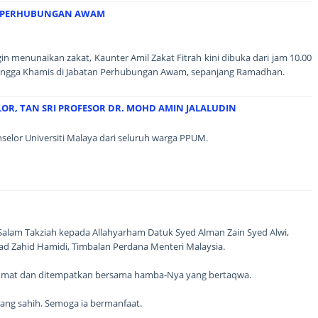
N PERHUBUNGAN AWAM
 menunaikan zakat, Kaunter Amil Zakat Fitrah kini dibuka dari jam 10.00
n hingga Khamis di Jabatan Perhubungan Awam, sepanjang Ramadhan.
OR, TAN SRI PROFESOR DR. MOHD AMIN JALALUDIN
selor Universiti Malaya dari seluruh warga PPUM.
am Takziah kepada Allahyarham Datuk Syed Alman Zain Syed Alwi,
d Zahid Hamidi, Timbalan Perdana Menteri Malaysia.
ahmat dan ditempatkan bersama hamba-Nya yang bertaqwa.
yang sahih. Semoga ia bermanfaat.