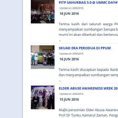
PITP SAHURBAG 3.0 @ UMMC DAY#
Update on: 20/6/2016
18 JUN 2016
Terima kasih dari seluruh warga P
menyampaikan sumbangan berupa bek
murni ini akan diberkati dan berteru
...
SKUAD ERA PERODUA DI PPUM
Update on: 20/6/2016
16 JUN 2016
Terima kasih diucapkan kepada Ban
dan menyampaikan sumbangan sempen
...
ELDER ABUSE AWARENESS WEEK 20
Update on: 20/6/2016
15 JUN 2016
Majlis perasmian Elder Abuse Aware
Prof Dr Tunku Kamarul Zaman, Peng