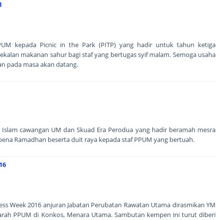
1
PUM kepada Picnic in the Park (PITP) yang hadir untuk tahun ketiga
alan makanan sahur bagi staf yang bertugas syif malam. Semoga usaha
san pada masa akan datang.
k Islam cawangan UM dan Skuad Era Perodua yang hadir beramah mesra
a Ramadhan beserta duit raya kepada staf PPUM yang bertuah.
16
ness Week 2016 anjuran Jabatan Perubatan Rawatan Utama dirasmikan YM
arah PPUM di Konkos, Menara Utama. Sambutan kempen ini turut diberi