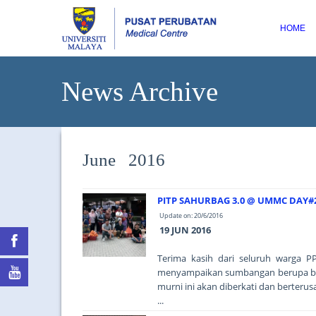
HOME
News Archive
June 2016
PITP SAHURBAG 3.0 @ UMMC DAY#
Update on: 20/6/2016
19 JUN 2016
Terima kasih dari seluruh warga P
menyampaikan sumbangan berupa bek
murni ini akan diberkati dan berteru
...