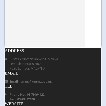
ADDRESS
Pusat Perubatan Universiti Malaya,
Lembah Pantai, 59100,
Kuala Lumpur, MALAYSIA
EMAIL
Email :
ummc@ummc.edu.my
TEL
Phone No : 03-79494422
Fax : 03-79492030
WEBSITE