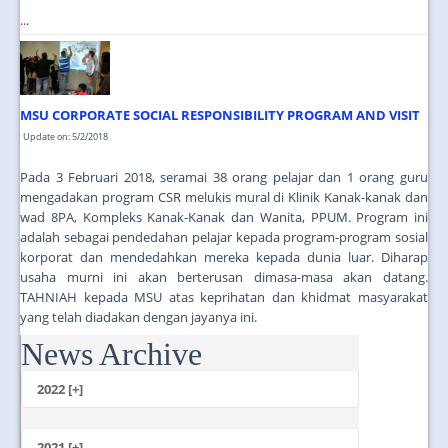
...
MSU CORPORATE SOCIAL RESPONSIBILITY PROGRAM AND VISIT
Update on: 5/2/2018
Pada 3 Februari 2018, seramai 38 orang pelajar dan 1 orang guru
mengadakan program CSR melukis mural di Klinik Kanak-kanak dan
wad 8PA, Kompleks Kanak-Kanak dan Wanita, PPUM. Program ini
adalah sebagai pendedahan pelajar kepada program-program sosial
korporat dan mendedahkan mereka kepada dunia luar. Diharap
usaha murni ini akan berterusan dimasa-masa akan datang.
TAHNIAH kepada MSU atas keprihatan dan khidmat masyarakat
yang telah diadakan dengan jayanya ini.
News Archive
...
2022 [+]
October
2021 [+]