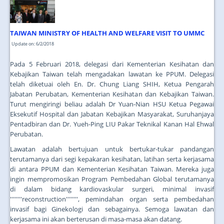
TAIWAN MINISTRY OF HEALTH AND WELFARE VISIT TO UMMC
Update on: 6/2/2018
Pada 5 Februari 2018, delegasi dari Kementerian Kesihatan dan
Kebajikan Taiwan telah mengadakan lawatan ke PPUM. Delegasi
telah diketuai oleh En. Dr. Chung Liang SHIH, Ketua Pengarah
Jabatan Perubatan, Kementerian Kesihatan dan Kebajikan Taiwan.
Turut mengiringi beliau adalah Dr Yuan-Nian HSU Ketua Pegawai
Eksekutif Hospital dan Jabatan Kebajikan Masyarakat, Suruhanjaya
Pentadbiran dan Dr. Yueh-Ping LIU Pakar Teknikal Kanan Hal Ehwal
Perubatan.
Lawatan adalah bertujuan untuk bertukar-tukar pandangan
terutamanya dari segi kepakaran kesihatan, latihan serta kerjasama
di antara PPUM dan Kementerian Kesihatan Taiwan. Mereka juga
ingin mempromosikan Program Pembedahan Global terutamanya
di dalam bidang kardiovaskular surgeri, minimal invasif
''''''''reconstruction'''''''', pemindahan organ serta pembedahan
invasif bagi Ginekologi dan sebagainya. Semoga lawatan dan
kerjasama ini akan berterusan di masa-masa akan datang.