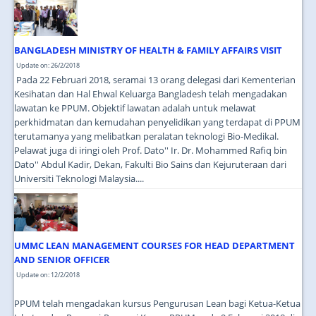
JOIN US
CONTACT US
BANGLADESH MINISTRY OF HEALTH & FAMILY AFFAIRS VISIT
MAPS & LOCATION
Update on: 26/2/2018
Pada 22 Februari 2018, seramai 13 orang delegasi dari Kementerian
SSO
Kesihatan dan Hal Ehwal Keluarga Bangladesh telah mengadakan
lawatan ke PPUM. Objektif lawatan adalah untuk melawat
perkhidmatan dan kemudahan penyelidikan yang terdapat di PPUM
terutamanya yang melibatkan peralatan teknologi Bio-Medikal.
Pelawat juga di iringi oleh Prof. Dato'' Ir. Dr. Mohammed Rafiq bin
Dato'' Abdul Kadir, Dekan, Fakulti Bio Sains dan Kejuruteraan dari
Universiti Teknologi Malaysia....
UMMC LEAN MANAGEMENT COURSES FOR HEAD DEPARTMENT
AND SENIOR OFFICER
Update on: 12/2/2018
PPUM telah mengadakan kursus Pengurusan Lean bagi Ketua-Ketua