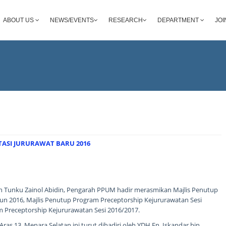
ABOUT US
NEWS/EVENTS
RESEARCH
DEPARTMENT
JOI
TASI JURURAWAT BARU 2016
n Tunku Zainol Abidin, Pengarah PPUM hadir merasmikan Majlis Penutup
un 2016, Majlis Penutup Program Preceptorship Kejururawatan Sesi
 Preceptorship Kejururawatan Sesi 2016/2017.
ras 13, Menara Selatan ini turut dihadiri oleh YDH En. Iskandar bin