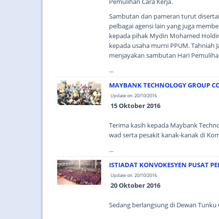
Pemulihan Cara Kerja.
Sambutan dan pameran turut disertai
pelbagai agensi lain yang juga membe
kepada pihak Mydin Mohamed Holding
kepada usaha murni PPUM. Tahniah Ja
menjayakan sambutan Hari Pemulihan
...
MAYBANK TECHNOLOGY GROUP CO
Update on: 20/10/2016
15 Oktober 2016
Terima kasih kepada Maybank Techno
wad serta pesakit kanak-kanak di Ko
...
ISTIADAT KONVOKESYEN PUSAT PER
Update on: 20/10/2016
20 Oktober 2016
Sedang berlangsung di Dewan Tunku Ca