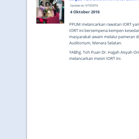
Update on: 5/10/2016
4 Oktober 2016
PPUM melancarkan rawatan IORT yang
IORT ini bersempena kempen kesedar
masyarakat awam melalui pameran di
Auditorium, Menara Selatan.
YABhg. Toh Puan Dr. Hajjah Aisyah O
melancarkan mesin IORT ini.
...