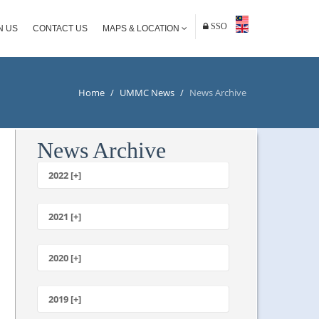
SSO
N US
CONTACT US
MAPS & LOCATION
Home
/
UMMC News
/
News Archive
News Archive
2022 [+]
October
2021 [+]
November
October
2020 [+]
July
February
June
January
2019 [+]