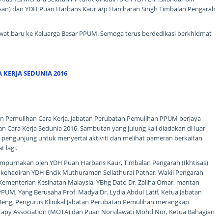
an) dan YDH Puan Harbans Kaur a/p Harcharan Singh Timbalan Pengarah
wat baru ke Keluarga Besar PPUM. Semoga terus berdedikasi berkhidmat
KERJA SEDUNIA 2016
ian Pemulihan Cara Kerja, Jabatan Perubatan Pemulihan PPUM berjaya
Cara Kerja Sedunia 2016. Sambutan yang julung kali diadakan di luar
 pengunjung untuk menyertai aktiviti dan melihat pameran berkaitan
t lagi.
empurnakan oleh YDH Puan Harbans Kaur, Timbalan Pengarah (Ikhtisas)
kehadiran YDH Encik Muthuraman Sellathurai Pathar, Wakil Pengarah
Kementerian Kesihatan Malaysia, YBhg Dato Dr. Zaliha Omar, mantan
UM, Yang Berusaha Prof. Madya Dr. Lydia Abdul Latif, Ketua Jabatan
Beng, Pengurus Klinikal Jabatan Perubatan Pemulihan merangkap
rapy Association (MOTA) dan Puan Norsilawati Mohd Nor, Ketua Bahagian