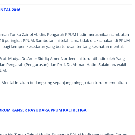
NTAL 2016
 Zaman Tunku Zainol Abidin, Pengarah PPUM hadir merasmikan sambutan
16 peringkat PPUM. Sambutan ini telah lama tidak dilaksanakan di PPUM
 bagi kempen kesedaran yang berterusan tentang kesihatan mental.
of. Madya Dr. Amer Siddiq Amer Nordeen ini turut dihadiri oleh Yang
lan Pengarah (Pengurusan) dan Prof. Dr. Ahmad Hatim Sulaiman, wakil
PUM.
 Mental ini akan berlangsung sepanjang minggu dan turut memuatkan
ORUM KANSER PAYUDARA PPUM KALI KETIGA
aman bin Tunku Zainol Abidin, Pengarah PPUM hadir merasmikan Forum