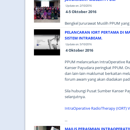
Update on: 2/10/2016
4-5 Oktober 2016
Bengkel Jururawat Muslih PPUM yang d
PELANCARAN IORT PERTAMA DI 
SISTEM INTRABEAM.
Update on: 5/10/2016
4 Oktober 2016
PPUM melancarkan IntraOperative Ra
Kanser Payudara peringkat PPUM. O
dan lain-lain maklumat berkaitan mel
forum awam yang akan diadakan pada 
Sila hubungi Pusat Sumber Kanser Pa
selanjutnya.
IntraOperative RadioTherapy (IORT) 
...
MAJLIS PERASMIAN INTRAOPERATIV