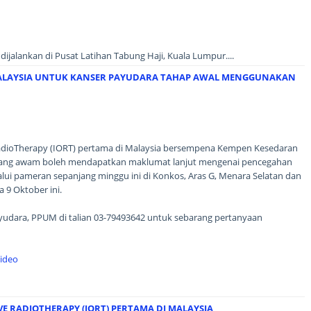
ijalankan di Pusat Latihan Tabung Haji, Kuala Lumpur....
MALAYSIA UNTUK KANSER PAYUDARA TAHAP AWAL MENGGUNAKAN
dioTherapy (IORT) pertama di Malaysia bersempena Kempen Kesedaran
rang awam boleh mendapatkan maklumat lanjut mengenai pencegahan
alui pameran sepanjang minggu ini di Konkos, Aras G, Menara Selatan dan
9 Oktober ini.
yudara, PPUM di talian 03-79493642 untuk sebarang pertanyaan
Video
E RADIOTHERAPY (IORT) PERTAMA DI MALAYSIA