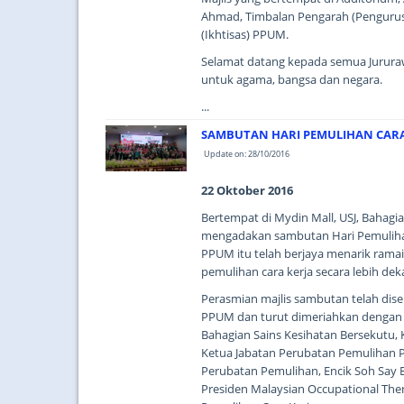
Ahmad, Timbalan Pengarah (Pengurus
(Ikhtisas) PPUM.
Selamat datang kepada semua Jurura
untuk agama, bangsa dan negara.
...
SAMBUTAN HARI PEMULIHAN CARA 
Update on: 28/10/2016
22 Oktober 2016
Bertempat di Mydin Mall, USJ, Bahag
mengadakan sambutan Hari Pemulihan 
PPUM itu telah berjaya menarik ramai
pemulihan cara kerja secara lebih deka
Perasmian majlis sambutan telah dis
PPUM dan turut dimeriahkan dengan 
Bahagian Sains Kesihatan Bersekutu, 
Ketua Jabatan Perubatan Pemulihan PP
Perubatan Pemulihan, Encik Soh Say 
Presiden Malaysian Occupational The