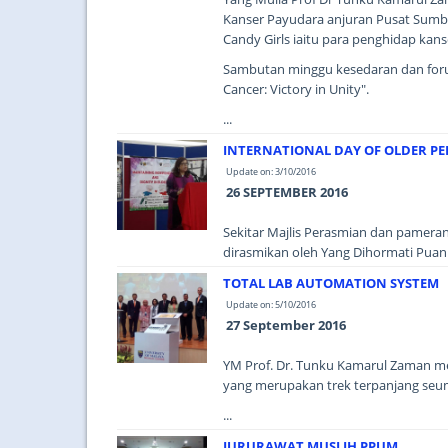
Kanser Payudara anjuran Pusat Sumb
Candy Girls iaitu para penghidap kan
Sambutan minggu kesedaran dan forum 
Cancer: Victory in Unity".
...
INTERNATIONAL DAY OF OLDER P
Update on: 3/10/2016
26 SEPTEMBER 2016
Sekitar Majlis Perasmian dan pameran 
dirasmikan oleh Yang Dihormati Puan 
TOTAL LAB AUTOMATION SYSTEM
Update on: 5/10/2016
27 September 2016
YM Prof. Dr. Tunku Kamarul Zaman m
yang merupakan trek terpanjang seu
...
JURURAWAT MUSLIH PPUM