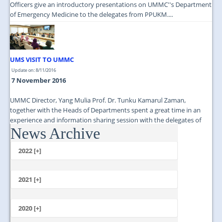
Officers give an introductory presentations on UMMC''s Department
of Emergency Medicine to the delegates from PPUKM....
UMS VISIT TO UMMC
Update on: 8/11/2016
7 November 2016
UMMC Director, Yang Mulia Prof. Dr. Tunku Kamarul Zaman,
together with the Heads of Departments spent a great time in an
experience and information sharing session with the delegates of
News Archive
UMS....
2022 [+]
October
2021 [+]
November
October
2020 [+]
July