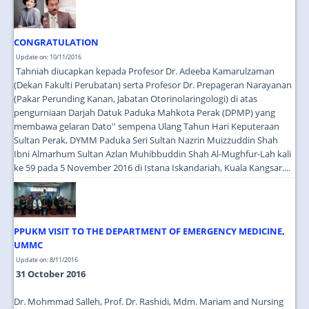
CONGRATULATION
Update on: 10/11/2016
Tahniah diucapkan kepada Profesor Dr. Adeeba Kamarulzaman
(Dekan Fakulti Perubatan) serta Profesor Dr. Prepageran Narayanan
(Pakar Perunding Kanan, Jabatan Otorinolaringologi) di atas
pengurniaan Darjah Datuk Paduka Mahkota Perak (DPMP) yang
membawa gelaran Dato'' sempena Ulang Tahun Hari Keputeraan
Sultan Perak, DYMM Paduka Seri Sultan Nazrin Muizzuddin Shah
Ibni Almarhum Sultan Azlan Muhibbuddin Shah Al-Mughfur-Lah kali
ke 59 pada 5 November 2016 di Istana Iskandariah, Kuala Kangsar.
...
PPUKM VISIT TO THE DEPARTMENT OF EMERGENCY MEDICINE,
UMMC
Update on: 8/11/2016
31 October 2016
Dr. Mohmmad Salleh, Prof. Dr. Rashidi, Mdm. Mariam and Nursing