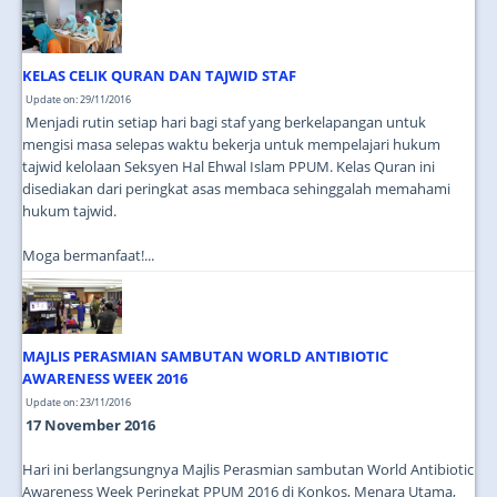
JOIN US
CONTACT US
KELAS CELIK QURAN DAN TAJWID STAF
MAPS & LOCATION
Update on: 29/11/2016
Menjadi rutin setiap hari bagi staf yang berkelapangan untuk
SSO
mengisi masa selepas waktu bekerja untuk mempelajari hukum
tajwid kelolaan Seksyen Hal Ehwal Islam PPUM. Kelas Quran ini
disediakan dari peringkat asas membaca sehinggalah memahami
hukum tajwid.
Moga bermanfaat!...
MAJLIS PERASMIAN SAMBUTAN WORLD ANTIBIOTIC
AWARENESS WEEK 2016
Update on: 23/11/2016
17 November 2016
Hari ini berlangsungnya Majlis Perasmian sambutan World Antibiotic
Awareness Week Peringkat PPUM 2016 di Konkos, Menara Utama,