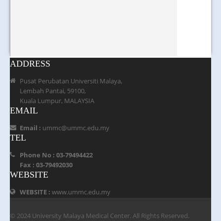
ADDRESS
Pusat Perubatan Universiti Malaya,
Lembah Pantai, 59100,
Kuala Lumpur, MALAYSIA
EMAIL
Email :
ummc@ummc.edu.my
TEL
Phone No : 03-79494422
Fax : 03-79492030
WEBSITE
WEBSITE :
www.ummc.edu.my
© 2024 University Malaya Medical Center. All Rights Reserved.