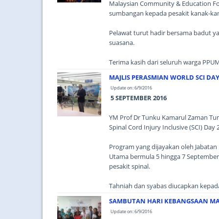
Malaysian Community & Education F
sumbangan kepada pesakit kanak-kan
Pelawat turut hadir bersama badut 
suasana.
Terima kasih dari seluruh warga PPUM
MAJLIS PERASMIAN WORLD SCI DAY
Update on: 6/9/2016
5 SEPTEMBER 2016
YM Prof Dr Tunku Kamarul Zaman Tun
Spinal Cord Injury Inclusive (SCI) Da
Program yang dijayakan oleh Jabatan
Utama bermula 5 hingga 7 September 
pesakit spinal.
Tahniah dan syabas diucapkan kepada 
SAMBUTAN HARI KEBANGSAAN MAL
Update on: 6/9/2016