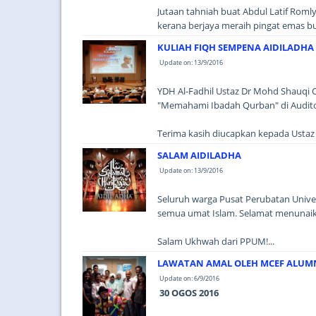
Jutaan tahniah buat Abdul Latif Ro
kerana berjaya meraih pingat emas bua
KULIAH FIQH SEMPENA AIDILADHA
Update on: 13/9/2016
YDH Al-Fadhil Ustaz Dr Mohd Shauqi
"Memahami Ibadah Qurban" di Audito
Terima kasih diucapkan kepada Ustaz S
SALAM AIDILADHA
Update on: 13/9/2016
Seluruh warga Pusat Perubatan Unive
semua umat Islam. Selamat menunaik
Salam Ukhwah dari PPUM!...
LAWATAN AMAL OLEH MCEF ALUM
Update on: 6/9/2016
30 OGOS 2016