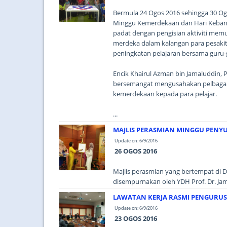
Bermula 24 Ogos 2016 sehingga 30 O
Minggu Kemerdekaan dan Hari Kebangs
padat dengan pengisian aktiviti memu
merdeka dalam kalangan para pesakit
peningkatan pelajaran bersama guru
Encik Khairul Azman bin Jamaluddin,
bersemangat mengusahakan pelbagai i
kemerdekaan kepada para pelajar.
...
MAJLIS PERASMIAN MINGGU PENYU
Update on: 6/9/2016
26 OGOS 2016
Majlis perasmian yang bertempat di 
disempurnakan oleh YDH Prof. Dr. Ja
LAWATAN KERJA RASMI PENGURUS
Update on: 6/9/2016
23 OGOS 2016