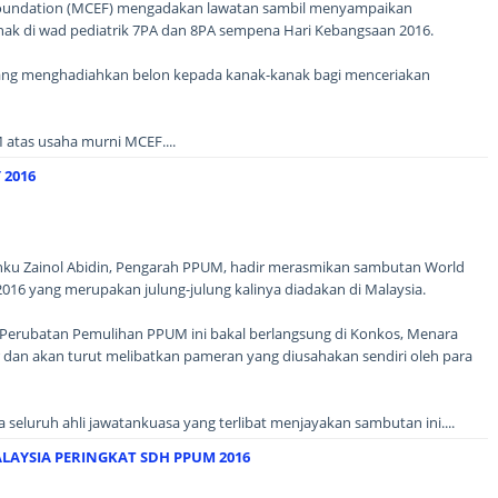
oundation (MCEF) mengadakan lawatan sambil menyampaikan
ak di wad pediatrik 7PA dan 8PA sempena Hari Kebangsaan 2016.
yang menghadiahkan belon kepada kanak-kanak bagi menceriakan
 atas usaha murni MCEF....
 2016
ku Zainol Abidin, Pengarah PPUM, hadir merasmikan sambutan World
y 2016 yang merupakan julung-julung kalinya diadakan di Malaysia.
 Perubatan Pemulihan PPUM ini bakal berlangsung di Konkos, Menara
dan akan turut melibatkan pameran yang diusahakan sendiri oleh para
seluruh ahli jawatankuasa yang terlibat menjayakan sambutan ini....
AYSIA PERINGKAT SDH PPUM 2016