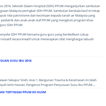
gos 2016, Sekolah Dalam Hospital (SDH) PPUM menganjurkan sambutan
aan Malaysia peringkat SDH PPUM. Sambutan berskala kecil ini tetap
puk nilai patriotisme dan kecintaan kepada tanah air Malaysia yang
 pediatrik dan anak-anak staf PPUM yang mengikuti program khas
-guru SDH PPUM.
 Penyelia SDH PPUM bersama guru-guru yang berdedikasi cukup
nisiatif secara kreatif untuk menerapkan sifat menghargai sebuah
SUAN SUSU IBU 2016
Dewan Sekapur Sireh, Aras 1, Bangunan Trauma & Kecemasan ini telah
miyah binti Hassan, Pengerusi Program Penyusuan Susu Ibu PPUM....
AN TERTINGGI PPUM KE HUSM