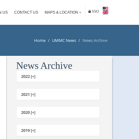
SSO
N US
CONTACT US
MAPS & LOCATION
Home
/
UMMC News
/
News Archive
News Archive
2022 [+]
October
2021 [+]
November
October
2020 [+]
July
February
June
January
2019 [+]