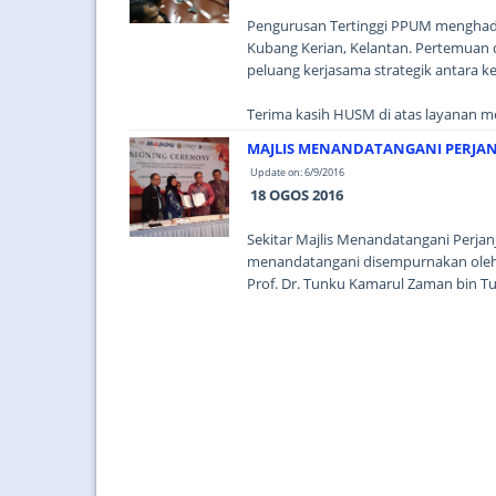
Pengurusan Tertinggi PPUM menghadiri
Kubang Kerian, Kelantan. Pertemuan
peluang kerjasama strategik antara k
Terima kasih HUSM di atas layanan mes
MAJLIS MENANDATANGANI PERJANJ
Update on: 6/9/2016
18 OGOS 2016
Sekitar Majlis Menandatangani Perjan
menandatangani disempurnakan oleh YB
Prof. Dr. Tunku Kamarul Zaman bin T
Majlis bertempat di Dewan Bankuet, 