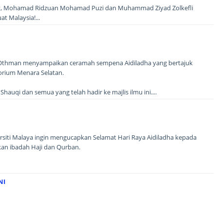
mly, Mohamad Ridzuan Mohamad Puzi dan Muhammad Ziyad Zolkefli
t Malaysia!...
 Othman menyampaikan ceramah sempena Aidiladha yang bertajuk
rium Menara Selatan.
hauqi dan semua yang telah hadir ke majlis ilmu ini....
rsiti Malaya ingin mengucapkan Selamat Hari Raya Aidiladha kepada
an ibadah Haji dan Qurban.
NI