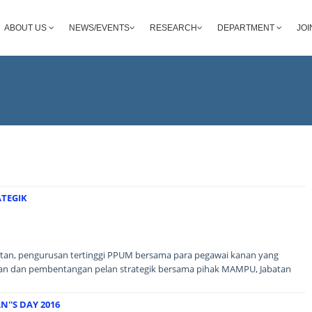
ABOUT US
NEWS/EVENTS
RESEARCH
DEPARTMENT
JOI
ATEGIK
atan, pengurusan tertinggi PPUM bersama para pegawai kanan yang
iaan dan pembentangan pelan strategik bersama pihak MAMPU, Jabatan
''S DAY 2016