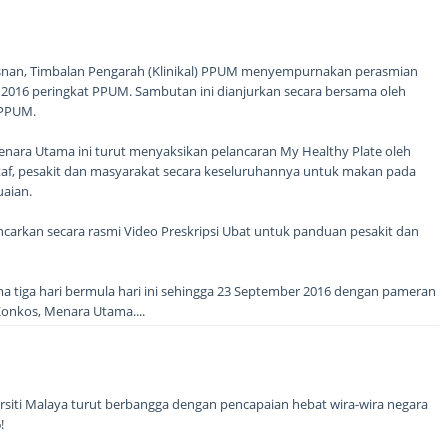
Hasnan, Timbalan Pengarah (Klinikal) PPUM menyempurnakan perasmian
y 2016 peringkat PPUM. Sambutan ini dianjurkan secara bersama oleh
 PPUM.
enara Utama ini turut menyaksikan pelancaran My Healthy Plate oleh
staf, pesakit dan masyarakat secara keseluruhannya untuk makan pada
uaian.
ancarkan secara rasmi Video Preskripsi Ubat untuk panduan pesakit dan
a tiga hari bermula hari ini sehingga 23 September 2016 dengan pameran
Konkos, Menara Utama....
rsiti Malaya turut berbangga dengan pencapaian hebat wira-wira negara
!