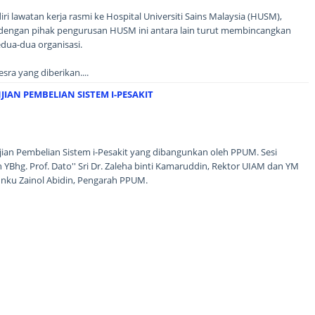
 lawatan kerja rasmi ke Hospital Universiti Sains Malaysia (HUSM),
 dengan pihak pengurusan HUSM ini antara lain turut membincangkan
edua-dua organisasi.
ra yang diberikan....
IAN PEMBELIAN SISTEM I-PESAKIT
jian Pembelian Sistem i-Pesakit yang dibangunkan oleh PPUM. Sesi
hg. Prof. Dato'' Sri Dr. Zaleha binti Kamaruddin, Rektor UIAM dan YM
unku Zainol Abidin, Pengarah PPUM.
Bangunan Rektori, UIAM Gombak....