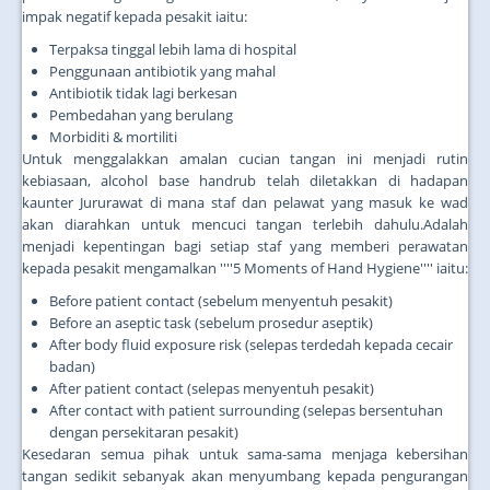
impak negatif kepada pesakit iaitu:
Terpaksa tinggal lebih lama di hospital
Penggunaan antibiotik yang mahal
Antibiotik tidak lagi berkesan
Pembedahan yang berulang
Morbiditi & mortiliti
Untuk menggalakkan amalan cucian tangan ini menjadi rutin
kebiasaan, alcohol base handrub telah diletakkan di hadapan
kaunter Jururawat di mana staf dan pelawat yang masuk ke wad
akan diarahkan untuk mencuci tangan terlebih dahulu.Adalah
menjadi kepentingan bagi setiap staf yang memberi perawatan
kepada pesakit mengamalkan ''''5 Moments of Hand Hygiene'''' iaitu:
Before patient contact (sebelum menyentuh pesakit)
Before an aseptic task (sebelum prosedur aseptik)
After body fluid exposure risk (selepas terdedah kepada cecair
badan)
After patient contact (selepas menyentuh pesakit)
After contact with patient surrounding (selepas bersentuhan
dengan persekitaran pesakit)
Kesedaran semua pihak untuk sama-sama menjaga kebersihan
tangan sedikit sebanyak akan menyumbang kepada pengurangan