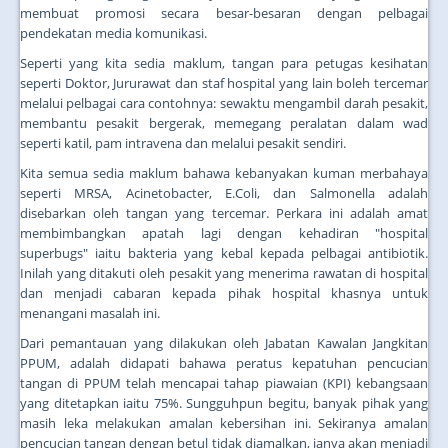
membuat promosi secara besar-besaran dengan pelbagai
pendekatan media komunikasi.
Seperti yang kita sedia maklum, tangan para petugas kesihatan
seperti Doktor, Jururawat dan staf hospital yang lain boleh tercemar
melalui pelbagai cara contohnya: sewaktu mengambil darah pesakit,
membantu pesakit bergerak, memegang peralatan dalam wad
seperti katil, pam intravena dan melalui pesakit sendiri.
Kita semua sedia maklum bahawa kebanyakan kuman merbahaya
seperti MRSA, Acinetobacter, E.Coli, dan Salmonella adalah
disebarkan oleh tangan yang tercemar. Perkara ini adalah amat
membimbangkan apatah lagi dengan kehadiran "hospital
superbugs" iaitu bakteria yang kebal kepada pelbagai antibiotik.
Inilah yang ditakuti oleh pesakit yang menerima rawatan di hospital
dan menjadi cabaran kepada pihak hospital khasnya untuk
menangani masalah ini.
Dari pemantauan yang dilakukan oleh Jabatan Kawalan Jangkitan
PPUM, adalah didapati bahawa peratus kepatuhan pencucian
tangan di PPUM telah mencapai tahap piawaian (KPI) kebangsaan
yang ditetapkan iaitu 75%. Sungguhpun begitu, banyak pihak yang
masih leka melakukan amalan kebersihan ini. Sekiranya amalan
pencucian tangan dengan betul tidak diamalkan, ianya akan menjadi