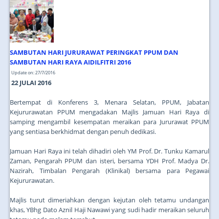
JOIN US
CONTACT US
MAPS & LOCATION
SAMBUTAN HARI JURURAWAT PERINGKAT PPUM DAN
SSO
SAMBUTAN HARI RAYA AIDILFITRI 2016
Update on: 27/7/2016
22 JULAI 2016
Bertempat di Konferens 3, Menara Selatan, PPUM, Jabatan
Kejururawatan PPUM mengadakan Majlis Jamuan Hari Raya di
samping mengambil kesempatan meraikan para Jururawat PPUM
yang sentiasa berkhidmat dengan penuh dedikasi.
Jamuan Hari Raya ini telah dihadiri oleh YM Prof. Dr. Tunku Kamarul
Zaman, Pengarah PPUM dan isteri, bersama YDH Prof. Madya Dr.
Nazirah, Timbalan Pengarah (Klinikal) bersama para Pegawai
Kejururawatan.
Majlis turut dimeriahkan dengan kejutan oleh tetamu undangan
khas, YBhg Dato Aznil Haji Nawawi yang sudi hadir meraikan seluruh