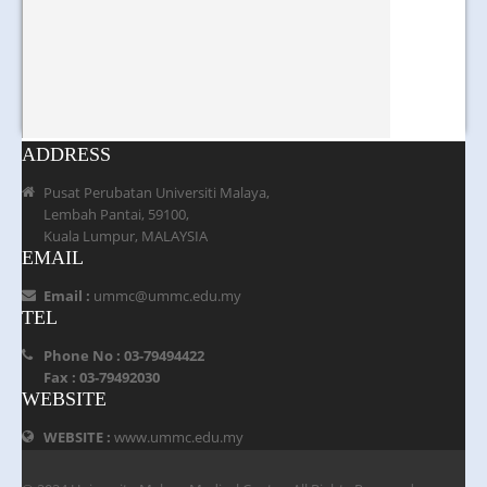
ADDRESS
Pusat Perubatan Universiti Malaya,
Lembah Pantai, 59100,
Kuala Lumpur, MALAYSIA
EMAIL
Email :
ummc@ummc.edu.my
TEL
Phone No : 03-79494422
Fax : 03-79492030
WEBSITE
WEBSITE :
www.ummc.edu.my