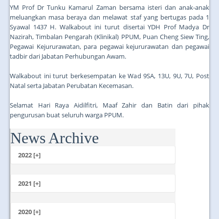
YM Prof Dr Tunku Kamarul Zaman bersama isteri dan anak-anak
meluangkan masa beraya dan melawat staf yang bertugas pada 1
Syawal 1437 H. Walkabout ini turut disertai YDH Prof Madya Dr
Nazirah, Timbalan Pengarah (Klinikal) PPUM, Puan Cheng Siew Ting,
Pegawai Kejururawatan, para pegawai kejururawatan dan pegawai
tadbir dari Jabatan Perhubungan Awam.
Walkabout ini turut berkesempatan ke Wad 9SA, 13U, 9U, 7U, Post
Natal serta Jabatan Perubatan Kecemasan.
Selamat Hari Raya Aidilfitri, Maaf Zahir dan Batin dari pihak
pengurusan buat seluruh warga PPUM.
News Archive
...
2022 [+]
October
2021 [+]
November
October
2020 [+]