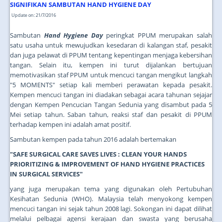
SIGNIFIKAN SAMBUTAN HAND HYGIENE DAY
Update on: 21/7/2016
Sambutan
Hand Hygiene Day
peringkat PPUM merupakan salah
satu usaha untuk mewujudkan kesedaran di kalangan staf, pesakit
dan juga pelawat di PPUM tentang kepentingan menjaga kebersihan
tangan. Selain itu, kempen ini turut dijalankan bertujuan
memotivasikan staf PPUM untuk mencuci tangan mengikut langkah
"5 MOMENTS" setiap kali memberi perawatan kepada pesakit.
Kempen mencuci tangan ini diadakan sebagai acara tahunan sejajar
dengan Kempen Pencucian Tangan Sedunia yang disambut pada 5
Mei setiap tahun. Saban tahun, reaksi staf dan pesakit di PPUM
terhadap kempen ini adalah amat positif.
Sambutan kempen pada tahun 2016 adalah bertemakan
"SAFE SURGICAL CARE SAVES LIVES : CLEAN YOUR HANDS
PRIORITIZING & IMPROVEMENT OF HAND HYGIENE PRACTICES
IN SURGICAL SERVICES"
yang juga merupakan tema yang digunakan oleh Pertubuhan
Kesihatan Sedunia (WHO). Malaysia telah menyokong kempen
mencuci tangan ini sejak tahun 2008 lagi. Sokongan ini dapat dilihat
melalui pelbagai agensi kerajaan dan swasta yang berusaha