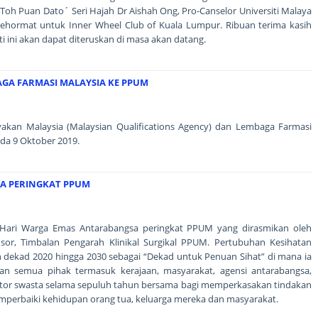
g Toh Puan Dato´ Seri Hajah Dr Aishah Ong, Pro-Canselor Universiti Malaya
kehormat untuk Inner Wheel Club of Kuala Lumpur. Ribuan terima kasih
 ini akan dapat diteruskan di masa akan datang.
GA FARMASI MALAYSIA KE PPUM
ayakan Malaysia (Malaysian Qualifications Agency) dan Lembaga Farmasi
da 9 Oktober 2019.
A PERINGKAT PPUM
a Hari Warga Emas Antarabangsa peringkat PPUM yang dirasmikan oleh
sor, Timbalan Pengarah Klinikal Surgikal PPUM. Pertubuhan Kesihatan
ekad 2020 hingga 2030 sebagai “Dekad untuk Penuan Sihat” di mana ia
n semua pihak termasuk kerajaan, masyarakat, agensi antarabangsa,
ektor swasta selama sepuluh tahun bersama bagi memperkasakan tindakan
perbaiki kehidupan orang tua, keluarga mereka dan masyarakat.