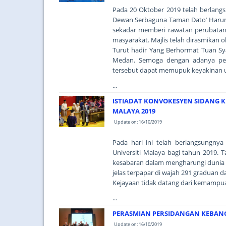
Pada 20 Oktober 2019 telah berlang
Dewan Serbaguna Taman Dato’ Harun
sekadar memberi rawatan perubatan 
masyarakat. Majlis telah dirasmikan o
Turut hadir Yang Berhormat Tuan S
Medan. Semoga dengan adanya pen
tersebut dapat memupuk keyakinan un
...
ISTIADAT KONVOKESYEN SIDANG K
MALAYA 2019
Update on: 16/10/2019
Pada hari ini telah berlangsungny
Universiti Malaya bagi tahun 2019.
kesabaran dalam mengharungi dunia 
jelas terpapar di wajah 291 graduan 
Kejayaan tidak datang dari kemampuan
...
PERASMIAN PERSIDANGAN KEBANG
Update on: 16/10/2019