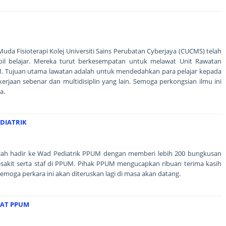
a Muda Fisioterapi Kolej Universiti Sains Perubatan Cyberjaya (CUCMS) telah
il belajar. Mereka turut berkesempatan untuk melawat Unit Rawatan
M. Tujuan utama lawatan adalah untuk mendedahkan para pelajar kepada
erjaan sebenar dan multidisiplin yang lain. Semoga perkongsian ilmu ini
a.
DIATRIK
telah hadir ke Wad Pediatrik PPUM dengan memberi lebih 200 bungkusan
akit serta staf di PPUM. Pihak PPUM mengucapkan ribuan terima kasih
moga perkara ini akan diteruskan lagi di masa akan datang.
KAT PPUM