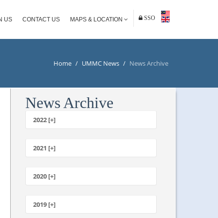
SSO
N US
CONTACT US
MAPS & LOCATION
Home
/
UMMC News
/
News Archive
News Archive
2022 [+]
October
2021 [+]
November
October
2020 [+]
July
February
June
January
2019 [+]