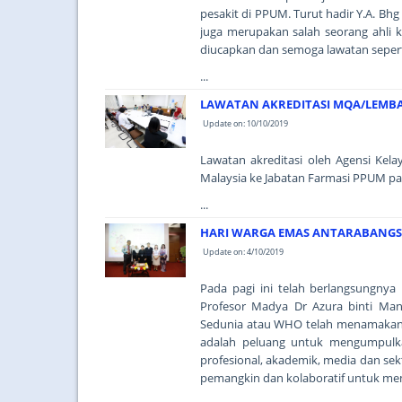
pesakit di PPUM. Turut hadir Y.A. Bh
juga merupakan salah seorang ahli 
diucapkan dan semoga lawatan seperti
...
LAWATAN AKREDITASI MQA/LEMBA
Update on: 10/10/2019
Lawatan akreditasi oleh Agensi Kel
Malaysia ke Jabatan Farmasi PPUM pa
...
HARI WARGA EMAS ANTARABANGS
Update on: 4/10/2019
Pada pagi ini telah berlangsungny
Profesor Madya Dr Azura binti Man
Sedunia atau WHO telah menamakan d
adalah peluang untuk mengumpulka
profesional, akademik, media dan s
pemangkin dan kolaboratif untuk mem