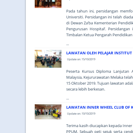
Pada tahun ini, persidangan memfo
Universiti. Persidangan ini telah d
di Dewan Za’ba Kementerian Pendidi
Pengurusan Hospital’. Persidangan 
Timbalan Ketua Pengarah Pendidikan 
...
LAWATAN OLEH PELAJAR INSTITUT
Update on: 15/10/2019
Peserta Kursus Diploma Lanjutan A
Malaysia, Kejururawatan Melaka tela
15 Oktober 2019. Tujuan lawatan ada
secara lebih berkesan.
...
LAWATAN INNER WHEEL CLUB OF 
Update on: 10/10/2019
Terima kasih diucapkan kepada Inner
PPUM. Sebuah peti sejuk serta cen