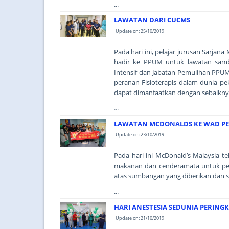
...
LAWATAN DARI CUCMS
Update on: 25/10/2019
Pada hari ini, pelajar jurusan Sarjan
hadir ke PPUM untuk lawatan samb
Intensif dan Jabatan Pemulihan PPU
peranan Fisioterapis dalam dunia pek
dapat dimanfaatkan dengan sebaikny
...
LAWATAN MCDONALDS KE WAD PE
Update on: 23/10/2019
Pada hari ini McDonald’s Malaysia 
makanan dan cenderamata untuk pes
atas sumbangan yang diberikan dan se
...
HARI ANESTESIA SEDUNIA PERING
Update on: 21/10/2019