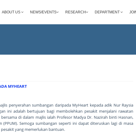
ABOUT US
NEWS/EVENTS
RESEARCH
DEPARTMENT
JOI
PADA MYHEART
 majlis penyerahan sumbangan daripada MyHeart kepada adik Nur Raysia
an ini adalah bertujuan bagi membolehkan pesakit menjalani rawatan
 bersama di dalam majlis ialah Profesor Madya Dr. Nazirah binti Hasnan,
an (PPUM). Semoga sumbangan seperti ini dapat diteruskan lagi di masa
 pesakit yang memerlukan bantuan.