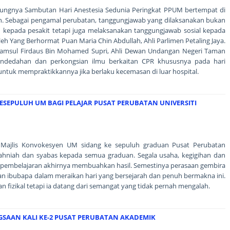
sungnya Sambutan Hari Anestesia Sedunia Peringkat PPUM bertempat di
. Sebagai pengamal perubatan, tanggungjawab yang dilaksanakan bukan
kepada pesakit tetapi juga melaksanakan tanggungjawab sosial kepada
leh Yang Berhormat Puan Maria Chin Abdullah, Ahli Parlimen Petaling Jaya.
yamsul Firdaus Bin Mohamed Supri, Ahli Dewan Undangan Negeri Taman
dedahan dan perkongsian ilmu berkaitan CPR khususnya pada hari
tuk mempraktikkannya jika berlaku kecemasan di luar hospital.
ESEPULUH UM BAGI PELAJAR PUSAT PERUBATAN UNIVERSITI
a Majlis Konvokesyen UM sidang ke sepuluh graduan Pusat Perubatan
 Tahniah dan syabas kepada semua graduan. Segala usaha, kegigihan dan
pembelajaran akhirnya membuahkan hasil. Semestinya perasaan gembira
dan ibubapa dalam meraikan hari yang bersejarah dan penuh bermakna ini.
 fizikal tetapi ia datang dari semangat yang tidak pernah mengalah.
SAAN KALI KE-2 PUSAT PERUBATAN AKADEMIK