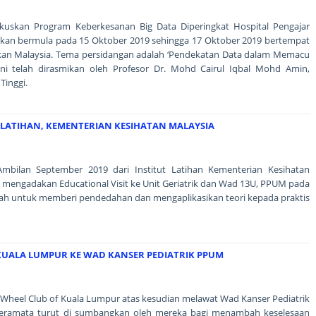
kuskan Program Keberkesanan Big Data Diperingkat Hospital Pengajar
iadakan bermula pada 15 Oktober 2019 sehingga 17 Oktober 2019 bertempat
kan Malaysia. Tema persidangan adalah ‘Pendekatan Data dalam Memacu
ini telah dirasmikan oleh Profesor Dr. Mohd Cairul Iqbal Mohd Amin,
Tinggi.
 LATIHAN, KEMENTERIAN KESIHATAN MALAYSIA
mbilan September 2019 dari Institut Latihan Kementerian Kesihatan
h mengadakan Educational Visit ke Unit Geriatrik dan Wad 13U, PPUM pada
lah untuk memberi pendedahan dan mengaplikasikan teori kepada praktis
KUALA LUMPUR KE WAD KANSER PEDIATRIK PPUM
 Wheel Club of Kuala Lumpur atas kesudian melawat Wad Kanser Pediatrik
deramata turut di sumbangkan oleh mereka bagi menambah keselesaan