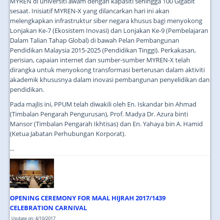
MYREN di universiti awam dengan kapasiti sehingga 100 Gigabit
sesaat. Inisiatif MYREN-X yang dilancarkan hari ini akan
melengkapkan infrastruktur siber negara khusus bagi menyokong
Lonjakan Ke-7 (Ekosistem Inovasi) dan Lonjakan Ke-9 (Pembelajaran
Dalam Talian Tahap Global) di bawah Pelan Pembangunan
Pendidikan Malaysia 2015-2025 (Pendidikan Tinggi). Perkakasan,
perisian, capaian internet dan sumber-sumber MYREN-X telah
dirangka untuk menyokong transformasi berterusan dalam aktiviti
akademik khususnya dalam inovasi pembangunan penyelidikan dan
pendidikan.
Pada majlis ini, PPUM telah diwakili oleh En. Iskandar bin Ahmad
(Timbalan Pengarah Pengurusan), Prof. Madya Dr. Azura binti
Mansor (Timbalan Pengarah Ikhtisas) dan En. Yahaya bin A. Hamid
(Ketua Jabatan Perhubungan Korporat).
...
OPENING CEREMONY FOR MAAL HIJRAH 2017/1439
CELEBRATION CARNIVAL
Update on: 4/10/2017