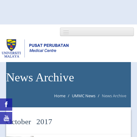
HOME
News Archive
ABOUT US
Home
/
UMMC News
/
News Archive
NEWS/EVENTS
RESEARCH
October 2017
DEPARTMENT