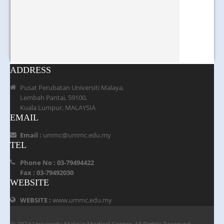
ADDRESS
Pusat Perubatan Universiti Malaya,
Lembah Pantai, 59100,
Kuala Lumpur, MALAYSIA
EMAIL
Email :
ummc@ummc.edu.my
TEL
Phone No : 03-79494422
Fax : 03-79492030
WEBSITE
WEBSITE :
www.ummc.edu.my
© 2024 University Malaya Medical Center. All Rights Reserved.