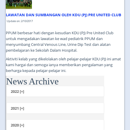
LAWATAN DAN SUMBANGAN OLEH KDU (PJ) PRE UNITED CLUB
Update on: 2/10/2017
PPUM berbesar hati dengan kesudian KDU (PJ) Pre United Club
untuk mengadakan lawatan ke wad pediatrik PPUM dan
menyumbang Central Venous Line, Urine Dip Test dan alatan
pembelajaran ke Sekolah Dalam Hospital.
Aktiviti kelab yang dikelolakan oleh pelajar-pelajar KDU (PJ) ini amat
kami hargai dan semoga ianya memberikan pengalaman yang
berharga kepada pelajar-pelajar ini.
News Archive
...
2022 [+]
October
2021 [+]
November
October
2020 [+]