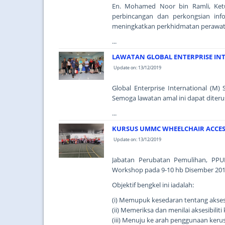
En. Mohamed Noor bin Ramli, Ketu
perbincangan dan perkongsian inf
meningkatkan perkhidmatan perawatan
...
LAWATAN GLOBAL ENTERPRISE IN
Update on: 13/12/2019
Global Enterprise International (
Semoga lawatan amal ini dapat diteru
...
KURSUS UMMC WHEELCHAIR ACCES
Update on: 13/12/2019
Jabatan Perubatan Pemulihan, PPU
Workshop pada 9-10 hb Disember 20
Objektif bengkel ini iadalah:
(i) Memupuk kesedaran tentang aksesi
(ii) Memeriksa dan menilai aksesibilit
(iii) Menuju ke arah penggunaan keru