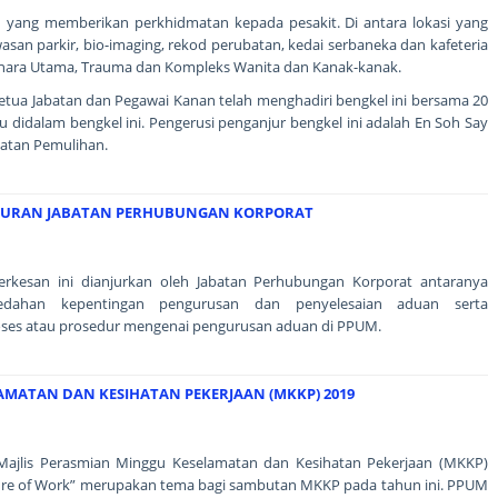
n yang memberikan perkhidmatan kepada pesakit. Di antara lokasi yang
wasan parkir, bio-imaging, rekod perubatan, kedai serbaneka dan kafeteria
enara Utama, Trauma dan Kompleks Wanita dan Kanak-kanak.
 Ketua Jabatan dan Pegawai Kanan telah menghadiri bengkel ini bersama 20
u didalam bengkel ini. Pengerusi penganjur bengkel ini adalah En Soh Say
batan Pemulihan.
JURAN JABATAN PERHUBUNGAN KORPORAT
rkesan ini dianjurkan oleh Jabatan Perhubungan Korporat antaranya
dahan kepentingan pengurusan dan penyelesaian aduan serta
es atau prosedur mengenai pengurusan aduan di PPUM.
AMATAN DAN KESIHATAN PEKERJAAN (MKKP) 2019
 Majlis Perasmian Minggu Keselamatan dan Kesihatan Pekerjaan (MKKP)
uture of Work” merupakan tema bagi sambutan MKKP pada tahun ini. PPUM