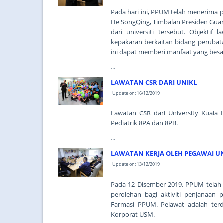
Pada hari ini, PPUM telah menerima p
He SongQing, Timbalan Presiden Guang
dari universiti tersebut. Objektif
kepakaran berkaitan bidang perubat
ini dapat memberi manfaat yang besa
...
LAWATAN CSR DARI UNIKL
Update on: 16/12/2019
Lawatan CSR dari University Kuala 
Pediatrik 8PA dan 8PB.
...
LAWATAN KERJA OLEH PEGAWAI UNI
Update on: 13/12/2019
Pada 12 Disember 2019, PPUM telah
perolehan bagi aktiviti penjanaan 
Farmasi PPUM. Pelawat adalah terdi
Korporat USM.