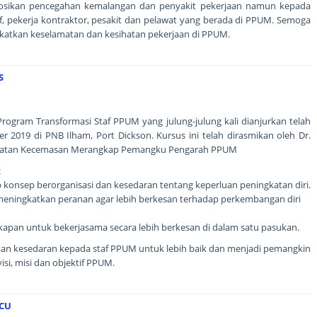
sikan pencegahan kemalangan dan penyakit pekerjaan namun kepada
taf, pekerja kontraktor, pesakit dan pelawat yang berada di PPUM. Semoga
atkan keselamatan dan kesihatan pekerjaan di PPUM.
S
rogram Transformasi Staf PPUM yang julung-julung kali dianjurkan telah
r 2019 di PNB Ilham, Port Dickson. Kursus ini telah dirasmikan oleh Dr.
erubatan Kecemasan Merangkap Pemangku Pengarah PPUM
:
onsep berorganisasi dan kesedaran tentang keperluan peningkatan diri.
meningkatkan peranan agar lebih berkesan terhadap perkembangan diri
apan untuk bekerjasama secara lebih berkesan di dalam satu pasukan.
jakan kesedaran kepada staf PPUM untuk lebih baik dan menjadi pemangkin
isi, misi dan objektif PPUM.
ICU