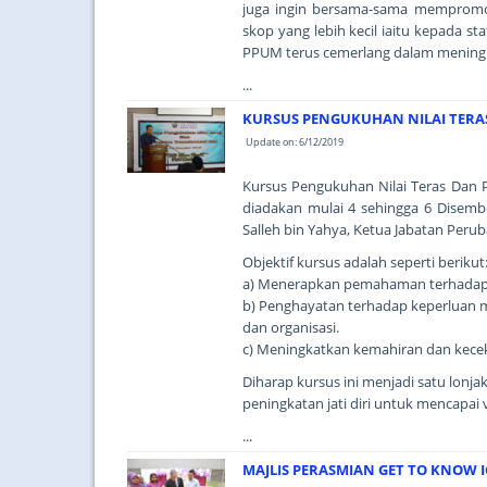
juga ingin bersama-sama mempromo
skop yang lebih kecil iaitu kepada s
PPUM terus cemerlang dalam meningk
...
KURSUS PENGUKUHAN NILAI TERA
Update on: 6/12/2019
Kursus Pengukuhan Nilai Teras Dan P
diadakan mulai 4 sehingga 6 Disembe
Salleh bin Yahya, Ketua Jabatan P
Objektif kursus adalah seperti berikut
a) Menerapkan pemahaman terhadap k
b) Penghayatan terhadap keperluan 
dan organisasi.
c) Meningkatkan kemahiran dan kecek
Diharap kursus ini menjadi satu lon
peningkatan jati diri untuk mencapai v
...
MAJLIS PERASMIAN GET TO KNOW 