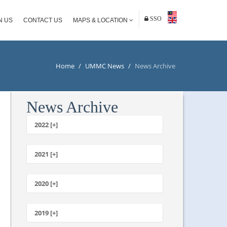
SSO
N US
CONTACT US
MAPS & LOCATION
Home
/
UMMC News
/
News Archive
News Archive
2022 [+]
October
2021 [+]
November
October
2020 [+]
July
February
June
January
2019 [+]