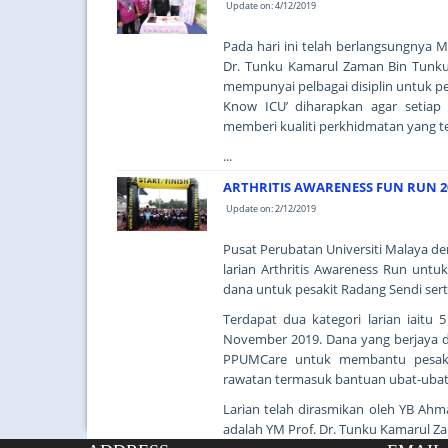
Update on: 4/12/2019
Pada hari ini telah berlangsungnya 
Dr. Tunku Kamarul Zaman Bin Tunku
mempunyai pelbagai disiplin untuk p
Know ICU’ diharapkan agar setia
memberi kualiti perkhidmatan yang te
...
ARTHRITIS AWARENESS FUN RUN 2
Update on: 2/12/2019
Pusat Perubatan Universiti Malaya d
larian Arthritis Awareness Run unt
dana untuk pesakit Radang Sendi sert
Terdapat dua kategori larian iait
November 2019. Dana yang berjaya 
PPUMCare untuk membantu pesakit
rawatan termasuk bantuan ubat-uba
Larian telah dirasmikan oleh YB Ahm
adalah YM Prof. Dr. Tunku Kamarul Z