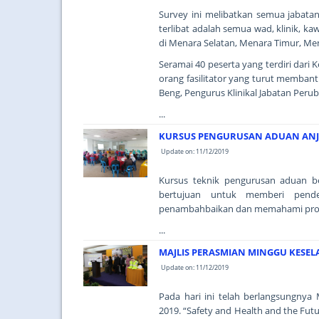
Survey ini melibatkan semua jabata
terlibat adalah semua wad, klinik, ka
di Menara Selatan, Menara Timur, M
Seramai 40 peserta yang terdiri dari
orang fasilitator yang turut membant
Beng, Pengurus Klinikal Jabatan Peru
...
KURSUS PENGURUSAN ADUAN AN
Update on: 11/12/2019
Kursus teknik pengurusan aduan be
bertujuan untuk memberi pende
penambahbaikan dan memahami pros
...
MAJLIS PERASMIAN MINGGU KESEL
Update on: 11/12/2019
Pada hari ini telah berlangsungnya
2019. “Safety and Health and the F