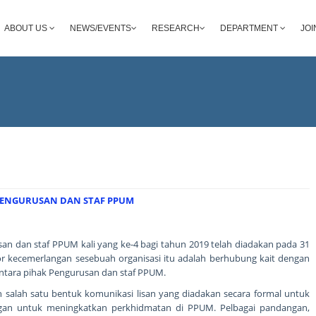
ABOUT US
NEWS/EVENTS
RESEARCH
DEPARTMENT
JOI
 PENGURUSAN DAN STAF PPUM
usan dan staf PPUM kali yang ke-4 bagi tahun 2019 telah diadakan pada 31
tor kecemerlangan sesebuah organisasi itu adalah berhubung kait dengan
ntara pihak Pengurusan dan staf PPUM.
ah salah satu bentuk komunikasi lisan yang diadakan secara formal untuk
gan untuk meningkatkan perkhidmatan di PPUM. Pelbagai pandangan,