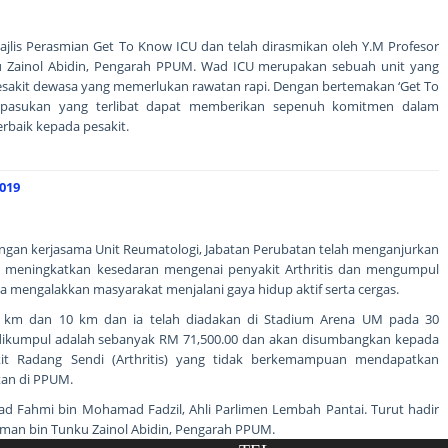
Majlis Perasmian Get To Know ICU dan telah dirasmikan oleh Y.M Profesor
 Zainol Abidin, Pengarah PPUM. Wad ICU merupakan sebuah unit yang
esakit dewasa yang memerlukan rawatan rapi. Dengan bertemakan ‘Get To
p pasukan yang terlibat dapat memberikan sepenuh komitmen dalam
rbaik kepada pesakit.
019
engan kerjasama Unit Reumatologi, Jabatan Perubatan telah menganjurkan
uk meningkatkan kesedaran mengenai penyakit Arthritis dan mengumpul
a mengalakkan masyarakat menjalani gaya hidup aktif serta cergas.
u 5 km dan 10 km dan ia telah diadakan di Stadium Arena UM pada 30
dikumpul adalah sebanyak RM 71,500.00 dan akan disumbangkan kepada
 Radang Sendi (Arthritis) yang tidak berkemampuan mendapatkan
tan di PPUM.
ad Fahmi bin Mohamad Fadzil, Ahli Parlimen Lembah Pantai. Turut hadir
aman bin Tunku Zainol Abidin, Pengarah PPUM.