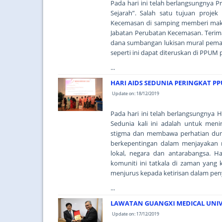
Pada hari ini telah berlangsungnya 
Sejarah”. Salah satu tujuan projek
Kecemasan di samping memberi makl
Jabatan Perubatan Kecemasan. Terim
dana sumbangan lukisan mural pemand
seperti ini dapat diteruskan di PPUM
...
HARI AIDS SEDUNIA PERINGKAT PP
Update on: 18/12/2019
Pada hari ini telah berlangsungnya 
Sedunia kali ini adalah untuk me
stigma dan membawa perhatian duni
berkepentingan dalam menjayakan 
lokal, negara dan antarabangsa. H
komuniti ini tatkala di zaman yang 
menjurus kepada ketirisan dalam pe
...
LAWATAN GUANGXI MEDICAL UNIV
Update on: 17/12/2019