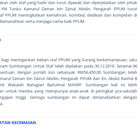
kan oleh staf yang hadir dan turut dijawab dan diperjelaskan oleh pihak
a.YM Tunku Kamarul Zaman bin Zainal Abidin, Pengarah PPUM turut
staf PPUM meningkatkan kemahiran, komited, dedikasi dan kompeten di
 diamanahkan serta menjaga nama baik PPUM.
P
, bagi meringankan beban staf PPUM yang kurang berkemampuan, satu
gram Sumbangan Untuk Staf telah diadakan pada 30.12.2019. Seramai 96
bantuan dengan jumlah kos sebanyak RM56,450.00 Sumbangan telah
marul Zaman bin Zainol Abidin, Pengarah PPUM dan En. Abdul Rashid B
nit Wakalah Bahagian Baitulmal MAIWP. Sumbangan kali ini lebih
han untuk mereka yang mempunyai anak-anak di peringkat pra-sekolah
pengajian tinggi. Semoga sumbangan ini dapat dimanafaatkan dengan
a.
BATAN KECEMASAN