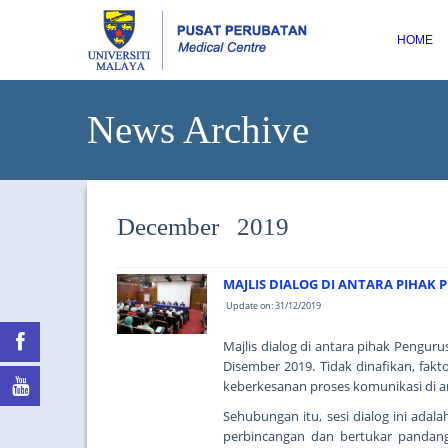
HOME
News Archive
December 2019
MAJLIS DIALOG DI ANTARA PIHAK
Update on: 31/12/2019
Majlis dialog di antara pihak Pengur
Disember 2019. Tidak dinafikan, fak
keberkesanan proses komunikasi di a
Sehubungan itu, sesi dialog ini adal
perbincangan dan bertukar pandan