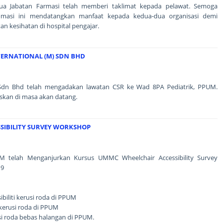
a Jabatan Farmasi telah memberi taklimat kepada pelawat. Semoga
omasi ini mendatangkan manfaat kepada kedua-dua organisasi demi
 kesihatan di hospital pengajar.
TERNATIONAL (M) SDN BHD
M) Sdn Bhd telah mengadakan lawatan CSR ke Wad 8PA Pediatrik, PPUM.
skan di masa akan datang.
SIBILITY SURVEY WORKSHOP
M telah Menganjurkan Kursus UMMC Wheelchair Accessibility Survey
19
biliti kerusi roda di PPUM
i kerusi roda di PPUM
si roda bebas halangan di PPUM.