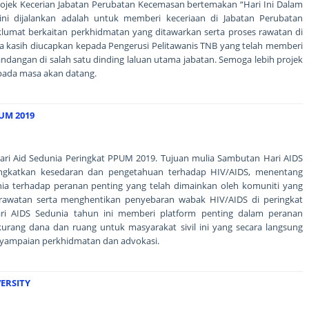
Projek Kecerian Jabatan Perubatan Kecemasan bertemakan “Hari Ini Dalam
 ini dijalankan adalah untuk memberi keceriaan di Jabatan Perubatan
umat berkaitan perkhidmatan yang ditawarkan serta proses rawatan di
a kasih diucapkan kepada Pengerusi Pelitawanis TNB yang telah memberi
angan di salah satu dinding laluan utama jabatan. Semoga lebih projek
 pada masa akan datang.
UM 2019
Hari Aid Sedunia Peringkat PPUM 2019. Tujuan mulia Sambutan Hari AIDS
ningkatkan kesedaran dan pengetahuan terhadap HIV/AIDS, menentang
a terhadap peranan penting yang telah dimainkan oleh komuniti yang
rawatan serta menghentikan penyebaran wabak HIV/AIDS di peringkat
ari AIDS Sedunia tahun ini memberi platform penting dalam peranan
kurang dana dan ruang untuk masyarakat sivil ini yang secara langsung
nyampaian perkhidmatan dan advokasi.
ERSITY