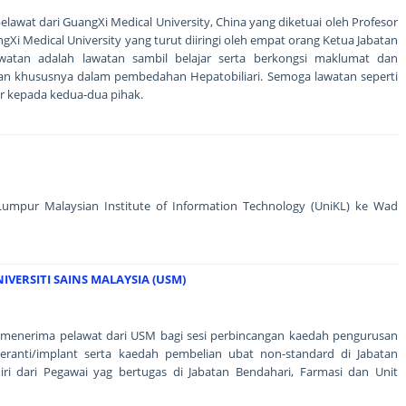
elawat dari GuangXi Medical University, China yang diketuai oleh Profesor
Xi Medical University yang turut diiringi oleh empat orang Ketua Jabatan
 lawatan adalah lawatan sambil belajar serta berkongsi maklumat dan
an khususnya dalam pembedahan Hepatobiliari. Semoga lawatan seperti
r kepada kedua-dua pihak.
Lumpur Malaysian Institute of Information Technology (UniKL) ke Wad
VERSITI SAINS MALAYSIA (USM)
 menerima pelawat dari USM bagi sesi perbincangan kaedah pengurusan
peranti/implant serta kaedah pembelian ubat non-standard di Jabatan
ri dari Pegawai yag bertugas di Jabatan Bendahari, Farmasi dan Unit