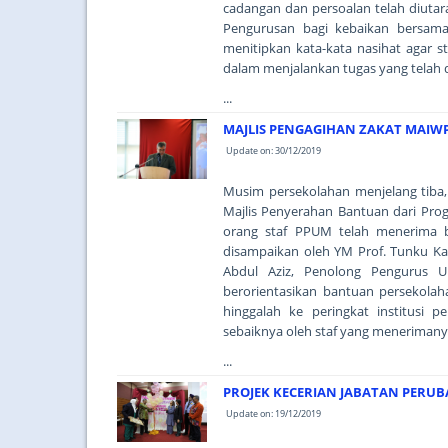
cadangan dan persoalan telah diutara
Pengurusan bagi kebaikan bersam
menitipkan kata-kata nasihat agar 
dalam menjalankan tugas yang telah
...
MAJLIS PENGAGIHAN ZAKAT MAIW
Update on: 30/12/2019
Musim persekolahan menjelang tiba
Majlis Penyerahan Bantuan dari Pro
orang staf PPUM telah menerima 
disampaikan oleh YM Prof. Tunku Ka
Abdul Aziz, Penolong Pengurus U
berorientasikan bantuan persekola
hinggalah ke peringkat institusi 
sebaiknya oleh staf yang menerimany
...
PROJEK KECERIAN JABATAN PERU
Update on: 19/12/2019