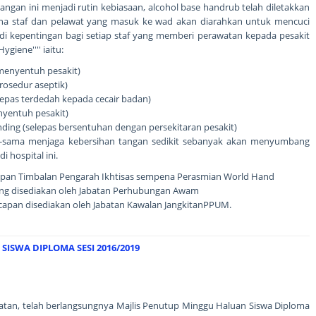
ngan ini menjadi rutin kebiasaan, alcohol base handrub telah diletakkan
ana staf dan pelawat yang masuk ke wad akan diarahkan untuk mencuci
di kepentingan bagi setiap staf yang memberi perawatan kepada pesakit
iene'''' iaitu:
 menyentuh pesakit)
rosedur aseptik)
elepas terdedah kepada cecair badan)
enyentuh pesakit)
unding (selepas bersentuhan dengan persekitaran pesakit)
-sama menjaga kebersihan tangan sedikit sebanyak akan menyumbang
 hospital ini.
apan Timbalan Pengarah Ikhtisas sempena Perasmian World Hand
ng disediakan oleh Jabatan Perhubungan Awam
capan disediakan oleh Jabatan Kawalan JangkitanPPUM.
ISWA DIPLOMA SESI 2016/2019
atan, telah berlangsungnya Majlis Penutup Minggu Haluan Siswa Diploma