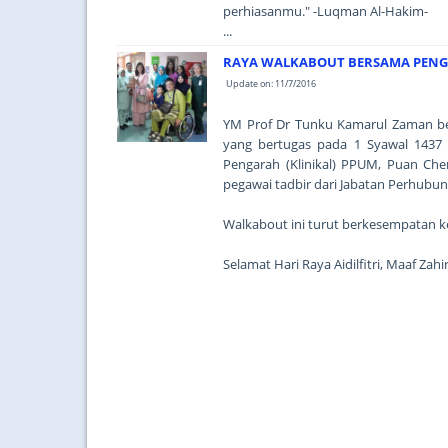
perhiasanmu." -Luqman Al-Hakim-
...
RAYA WALKABOUT BERSAMA PENG
Update on: 11/7/2016
YM Prof Dr Tunku Kamarul Zaman be
yang bertugas pada 1 Syawal 1437 
Pengarah (Klinikal) PPUM, Puan Che
pegawai tadbir dari Jabatan Perhub
Walkabout ini turut berkesempatan ke
Selamat Hari Raya Aidilfitri, Maaf Za
...