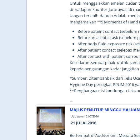
Untuk menggalakkan amalan cucian ta
di hadapan kaunter Jururawat di m
tangan terlebih dahulu.Adalah menja
mengamalkan ''''5 Moments of Hand Hyg
Before patient contact (sebelum
Before an aseptic task (sebelum p
After body fluid exposure risk (s
After patient contact (selepas m
After contact with patient surro
Kesedaran semua pihak untuk sama
kepada pengurangan kadar jangkitan di
*Sumber: Ditambahbaik dari Teks Uc
Hygiene Day peringkat PPUM 2016 ya
**Penghargaan: Isi kandungan teks u
...
MAJLIS PENUTUP MINGGU HALUAN S
Update on: 21/7/2016
21 JULAI 2016
Bertempat di Auditorium, Menara Sel