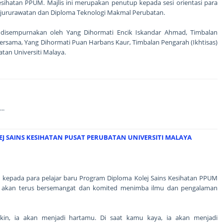
Kesihatan PPUM. Majlis ini merupakan penutup kepada sesi orientasi para
ejururawatan dan Diploma Teknologi Makmal Perubatan.
h disempurnakan oleh Yang Dihormati Encik Iskandar Ahmad, Timbalan
bersama, Yang Dihormati Puan Harbans Kaur, Timbalan Pengarah (Ikhtisas)
tan Universiti Malaya.
..
J SAINS KESIHATAN PUSAT PERUBATAN UNIVERSITI MALAYA
epada para pelajar baru Program Diploma Kolej Sains Kesihatan PPUM
ar akan terus bersemangat dan komited menimba ilmu dan pengalaman
skin, ia akan menjadi hartamu. Di saat kamu kaya, ia akan menjadi