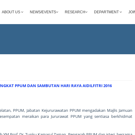
ABOUT US
NEWS/EVENTS
RESEARCH
DEPARTMENT
JOI
GKAT PPUM DAN SAMBUTAN HARI RAYA AIDILFITRI 2016
Selatan, PPUM, Jabatan Kejururawatan PPUM mengadakan Majlis Jamuan
esempatan meraikan para Jururawat PPUM yang sentiasa berkhidmat
oleh YM Prof. Dr. Tunku Kamarul Zaman, Pengarah PPUM dan isteri, bersama