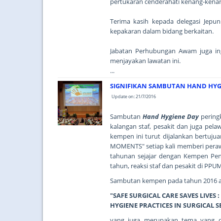
pertukaran cenderahati kenang-kenan
Terima kasih kepada delegasi Jepu
kepakaran dalam bidang berkaitan.
Jabatan Perhubungan Awam juga in
menjayakan lawatan ini.
...
SIGNIFIKAN SAMBUTAN HAND HYG
Update on: 21/7/2016
Sambutan
Hand Hygiene Day
pering
kalangan staf, pesakit dan juga pel
kempen ini turut dijalankan bertuj
MOMENTS" setiap kali memberi peraw
tahunan sejajar dengan Kempen Pen
tahun, reaksi staf dan pesakit di PPU
Sambutan kempen pada tahun 2016 
"SAFE SURGICAL CARE SAVES LIVE
HYGIENE PRACTICES IN SURGICAL S
yang juga merupakan tema yang di