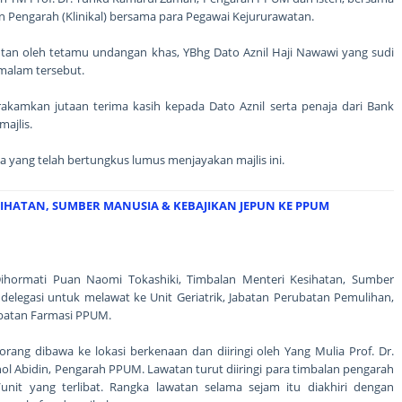
n Pengarah (Klinikal) bersama para Pegawai Kejururawatan.
utan oleh tetamu undangan khas, YBhg Dato Aznil Haji Nawawi yang sudi
malam tersebut.
rakamkan jutaan terima kasih kepada Dato Aznil serta penaja dari Bank
ajlis.
ia yang telah bertungkus lumus menjayakan majlis ini.
IHATAN, SUMBER MANUSIA & KEBAJIKAN JEPUN KE PPUM
ormati Puan Naomi Tokashiki, Timbalan Menteri Kesihatan, Sumber
elegasi untuk melawat ke Unit Geriatrik, Jabatan Perubatan Pemulihan,
batan Farmasi PPUM.
orang dibawa ke lokasi berkenaan dan diiringi oleh Yang Mulia Prof. Dr.
l Abidin, Pengarah PPUM. Lawatan turut diiringi para timbalan pengarah
/unit yang terlibat. Rangka lawatan selama sejam itu diakhiri dengan