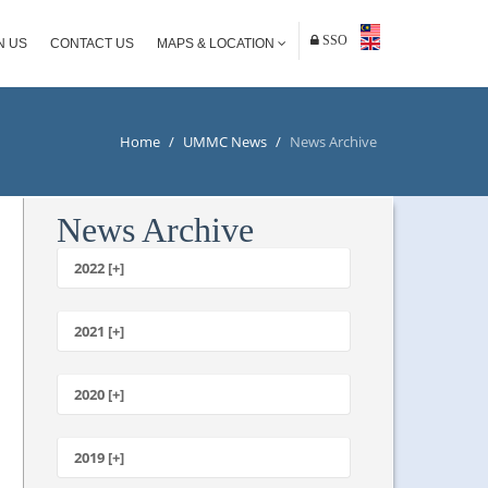
SSO
N US
CONTACT US
MAPS & LOCATION
Home
/
UMMC News
/
News Archive
News Archive
2022 [+]
October
2021 [+]
November
October
2020 [+]
July
February
June
January
2019 [+]