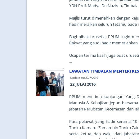
YDH Prof. Madya Dr. Nazirah, Timbala
Majlis turut dimeriahkan dengan kej
hadir meraikan seluruh tetamu pada 
Bagi pihak urusetia, PPUM ingin me
Rakyat yang sudi hadir memeriahkan m
Ucapan terima kasih juga buat uruset
...
LAWATAN TIMBALAN MENTERI KES
Update on: 27/7/2016
22 JULAI 2016
PPUM menerima kunjungan Yang Dih
Manusia & Kebajikan Jepun bersama d
Jabatan Perubatan Kecemasan dan Ja
Para pelawat yang hadir seramai 10 
Tunku Kamarul Zaman bin Tunku Zaino
serta ketua dan wakil dari jabatan