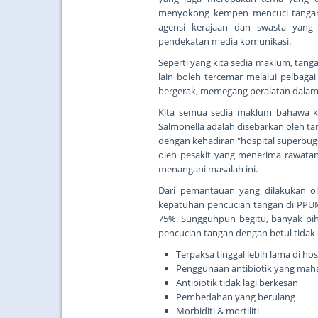
menyokong kempen mencuci tangan in
agensi kerajaan dan swasta yang
pendekatan media komunikasi.
Seperti yang kita sedia maklum, tanga
lain boleh tercemar melalui pelbag
bergerak, memegang peralatan dalam wa
Kita semua sedia maklum bahawa ke
Salmonella adalah disebarkan oleh t
dengan kehadiran "hospital superbugs"
oleh pesakit yang menerima rawatan
menangani masalah ini.
Dari pemantauan yang dilakukan ol
kepatuhan pencucian tangan di PPUM
75%. Sungguhpun begitu, banyak pih
pencucian tangan dengan betul tidak 
Terpaksa tinggal lebih lama di hos
Penggunaan antibiotik yang mah
Antibiotik tidak lagi berkesan
Pembedahan yang berulang
Morbiditi & mortiliti