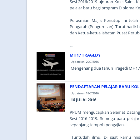
Sesi 2016/2019 ajnuran Kolej Sains 
pelajar baru bagi program Diploma K
Perasmian Majlis Penutup ini tela
Pengarah (Pengurusan). Turut hadir 
dan Ketua-ketua Jabatan Pusat Peruba
...
MH17 TRAGEDY
Update on: 20/7/2016
Mengenang dua tahun Tragedi MH17.
PENDAFTARAN PELAJAR BARU KOLE
Update on: 18/7/2016
16 JULAI 2016
PPUM mengucapkan Selamat Datang k
Sesi 2016-2019. Semoga para pelaj
sepanjang tempoh pengajian.
"Tuntutlah ilmu. Di saat kamu mi