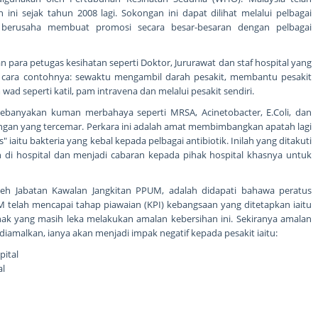
i sejak tahun 2008 lagi. Sokongan ini dapat dilihat melalui pelbagai
 berusaha membuat promosi secara besar-besaran dengan pelbagai
n para petugas kesihatan seperti Doktor, Jururawat dan staf hospital yang
ai cara contohnya: sewaktu mengambil darah pesakit, membantu pesakit
d seperti katil, pam intravena dan melalui pesakit sendiri.
banyakan kuman merbahaya seperti MRSA, Acinetobacter, E.Coli, dan
angan yang tercemar. Perkara ini adalah amat membimbangkan apatah lagi
 iaitu bakteria yang kebal kepada pelbagai antibiotik. Inilah yang ditakuti
 di hospital dan menjadi cabaran kepada pihak hospital khasnya untuk
eh Jabatan Kawalan Jangkitan PPUM, adalah didapati bahawa peratus
 telah mencapai tahap piawaian (KPI) kebangsaan yang ditetapkan iaitu
ak yang masih leka melakukan amalan kebersihan ini. Sekiranya amalan
diamalkan, ianya akan menjadi impak negatif kepada pesakit iaitu:
pital
al