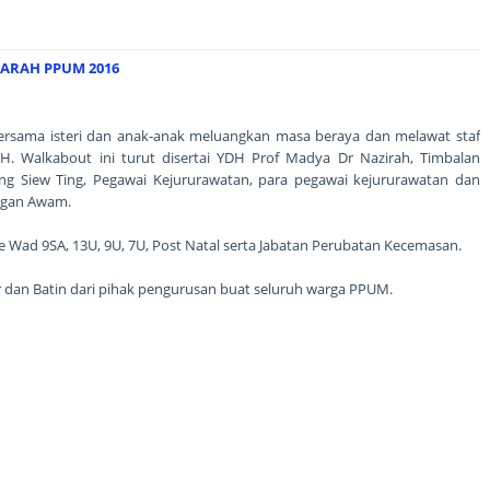
ARAH PPUM 2016
rsama isteri dan anak-anak meluangkan masa beraya dan melawat staf
H. Walkabout ini turut disertai YDH Prof Madya Dr Nazirah, Timbalan
ng Siew Ting, Pegawai Kejururawatan, para pegawai kejururawatan dan
ungan Awam.
 Wad 9SA, 13U, 9U, 7U, Post Natal serta Jabatan Perubatan Kecemasan.
hir dan Batin dari pihak pengurusan buat seluruh warga PPUM.