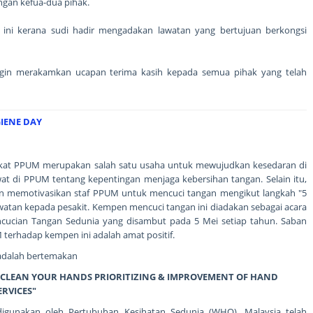
gan kefua-dua pihak.
n ini kerana sudi hadir mengadakan lawatan yang bertujuan berkongsi
gin merakamkan ucapan terima kasih kepada semua pihak yang telah
IENE DAY
kat PPUM merupakan salah satu usaha untuk mewujudkan kesedaran di
awat di PPUM tentang kepentingan menjaga kebersihan tangan. Selain itu,
uan memotivasikan staf PPUM untuk mencuci tangan mengikut langkah "5
atan kepada pesakit. Kempen mencuci tangan ini diadakan sebagai acara
cucian Tangan Sedunia yang disambut pada 5 Mei setiap tahun. Saban
M terhadap kempen ini adalah amat positif.
adalah bertemakan
S : CLEAN YOUR HANDS PRIORITIZING & IMPROVEMENT OF HAND
ERVICES"
gunakan oleh Pertubuhan Kesihatan Sedunia (WHO). Malaysia telah