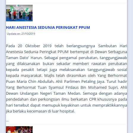
HARI ANESTESIA SEDUNIA PERINGKAT PPUM
Update on: 21/10/2019
Pada 20 Oktober 2019 telah berlangsungnya Sambutan Hari
Anestesia Sedunia Peringkat PPUM bertempat di Dewan Serbaguna
Taman Dato’ Harun. Sebagai pengamal perubatan, tanggungjawab
yang dilaksanakan bukan sekadar memberi rawatan perubatan
kepada pesakit tetapi juga melaksanakan tanggungjawab sosial
kepada masyarakat. Majlis telah dirasmikan oleh Yang Berhormat
Puan Maria Chin Abdullah, Ahli Parlimen Petaling Jaya. Turut hadir
Yang Berhormat Tuan Syamsul Firdaus Bin Mohamed Supri, Ahli
Dewan Undangan Negeri Taman Medan. Semoga dengan adanya
pendedahan dan perkongsian ilmu berkaitan CPR khususnya pada
hari tersebut dapat memupuk keyakinan untuk mempraktikkannya
jika berlaku kecemasan di luar hospital.
...