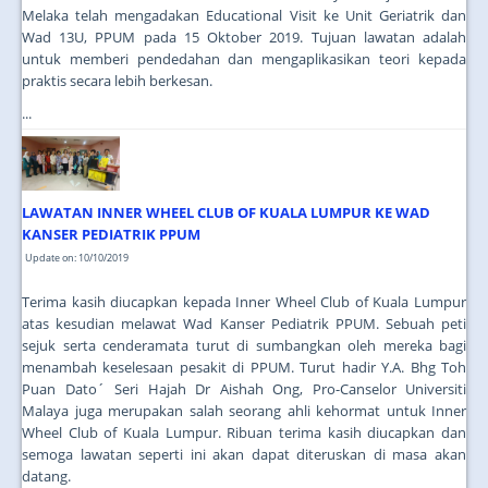
Melaka telah mengadakan Educational Visit ke Unit Geriatrik dan
Wad 13U, PPUM pada 15 Oktober 2019. Tujuan lawatan adalah
untuk memberi pendedahan dan mengaplikasikan teori kepada
praktis secara lebih berkesan.
...
LAWATAN INNER WHEEL CLUB OF KUALA LUMPUR KE WAD
KANSER PEDIATRIK PPUM
Update on: 10/10/2019
Terima kasih diucapkan kepada Inner Wheel Club of Kuala Lumpur
atas kesudian melawat Wad Kanser Pediatrik PPUM. Sebuah peti
sejuk serta cenderamata turut di sumbangkan oleh mereka bagi
menambah keselesaan pesakit di PPUM. Turut hadir Y.A. Bhg Toh
Puan Dato´ Seri Hajah Dr Aishah Ong, Pro-Canselor Universiti
Malaya juga merupakan salah seorang ahli kehormat untuk Inner
Wheel Club of Kuala Lumpur. Ribuan terima kasih diucapkan dan
semoga lawatan seperti ini akan dapat diteruskan di masa akan
datang.