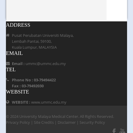
ADDRESS
Pusat Perubatan Universiti Malaya,
Lembah Pantai, 59100,
Kuala Lumpur, MALAYSIA
EMAIL
Email :
ummc@ummc.edu.my
TEL
Phone No : 03-79494422
Fax : 03-79492030
WEBSITE
WEBSITE :
www.ummc.edu.my
© 2024 University Malaya Medical Center. All Rights Reserved.
Privacy Policy
|
Site Credits
|
Disclaimer
|
Security Policy