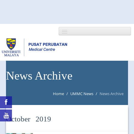
HOME
News Archive
ABOUT US
Home
/
UMMC News
/
News Archive
NEWS/EVENTS
RESEARCH
October 2019
DEPARTMENT