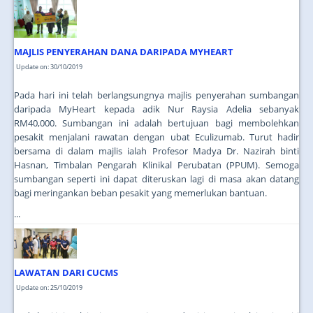
JOIN US
CONTACT US
MAJLIS PENYERAHAN DANA DARIPADA MYHEART
MAPS & LOCATION
Update on: 30/10/2019
SSO
Pada hari ini telah berlangsungnya majlis penyerahan sumbangan
daripada MyHeart kepada adik Nur Raysia Adelia sebanyak
RM40,000. Sumbangan ini adalah bertujuan bagi membolehkan
pesakit menjalani rawatan dengan ubat Eculizumab. Turut hadir
bersama di dalam majlis ialah Profesor Madya Dr. Nazirah binti
Hasnan, Timbalan Pengarah Klinikal Perubatan (PPUM). Semoga
sumbangan seperti ini dapat diteruskan lagi di masa akan datang
bagi meringankan beban pesakit yang memerlukan bantuan.
...
LAWATAN DARI CUCMS
Update on: 25/10/2019