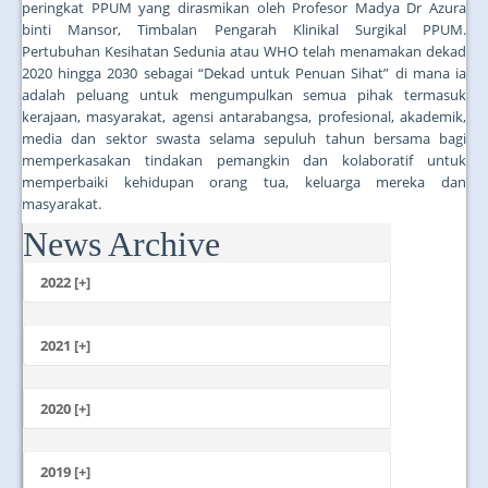
peringkat PPUM yang dirasmikan oleh Profesor Madya Dr Azura
binti Mansor, Timbalan Pengarah Klinikal Surgikal PPUM.
Pertubuhan Kesihatan Sedunia atau WHO telah menamakan dekad
2020 hingga 2030 sebagai “Dekad untuk Penuan Sihat” di mana ia
adalah peluang untuk mengumpulkan semua pihak termasuk
kerajaan, masyarakat, agensi antarabangsa, profesional, akademik,
media dan sektor swasta selama sepuluh tahun bersama bagi
memperkasakan tindakan pemangkin dan kolaboratif untuk
memperbaiki kehidupan orang tua, keluarga mereka dan
masyarakat.
News Archive
...
2022 [+]
October
2021 [+]
November
October
2020 [+]
July
February
June
January
2019 [+]