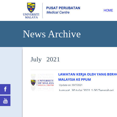
HOME
News Archive
July 2021
LAWATAN KERJA OLEH YANG BERHO
MALAYSIA KE PPUM
Update on: 30/7/2021
Jumaat, 30 Julai 2021 1.00 Tengahari ...